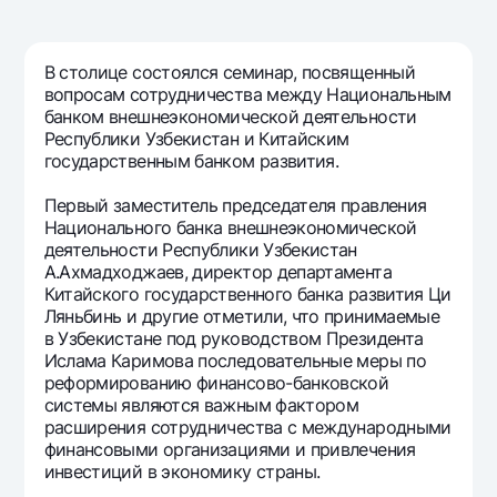
Путешественнику
National Green
До востребования USD
UzCard/HUMO
Эскроу-cчёт
Для всех USD
Visa
В столице состоялся семинар, посвященный
Золотой депозит
Тарифы
вопросам сотрудничества между Национальным
Visa FIFA
банком внешнеэкономической деятельности
Золотые слитки от НБУ
Mastercard
Республики Узбекистан и Китайским
Акции
Серебряный депозит
государственным банком развития.
Зарплатные
Мобильное приложение Milliy
Garmin pay
Первый заместитель председателя правления
Национального банка внешнеэкономической
Часто задаваемые вопросы
деятельности Республики Узбекистан
А.Ахмадходжаев, директор департамента
Китайского государственного банка развития Ци
Ищите по сайту
Ляньбинь и другие отметили, что принимаемые
в Узбекистане под руководством Президента
Ислама Каримова последовательные меры по
реформированию финансово-банковской
системы являются важным фактором
Найти
расширения сотрудничества с международными
Полезные ссылки
финансовыми организациями и привлечения
Часто задаваемые вопросы
инвестиций в экономику страны.
Пресс-центр