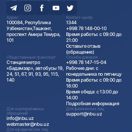
Адрес
Контакт-центр
100084, Республика
1344
Узбекистан,Ташкент,
+998 78 148-00-10
проспект Амира Темура,
Время работы: с 09:00 до
101
21:00
Оставьте отзыв
(обращение)
Общественный транспорт
Служба доверия
Станция метро
+998 78 147-15-04
«Бадамзар», автобусы 19,
Рабочие дни: с
24, 51, 67, 91, 93, 95, 115,
понедельника по пятницу
140
Время работы: с 09:00 до
18:00
Время обеда: с 13:00 до
14:00
Подробная информация
Для корпоративных
Для физических лиц
обращений
support@nbu.uz
info@nbu.uz
webmaster@nbu.uz
Для юридических лиц