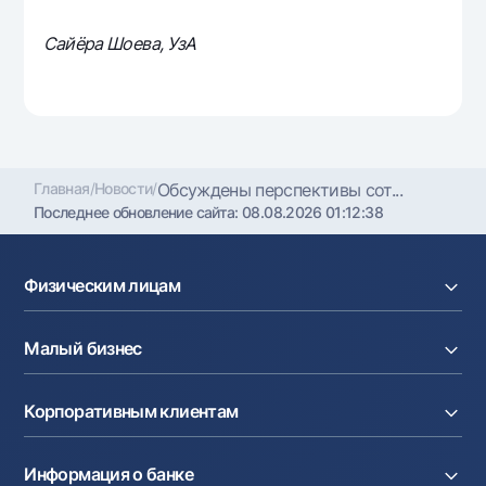
Сайёра Шоева, УзА
Главная
/
Новости
/
Обсуждены перспективы сот...
Последнее обновление сайта:
08.08.2026 01:12:38
Физическим лицам
Кредиты
Малый бизнес
Вклады
Карты
Расчетный счет
Курсы валют
Корпоративным клиентам
Кредиты
Денежные переводы
Эквайринг
Тарифы
Расчетный счет
Депозиты
Акции
Информация о банке
Факторинг
Карты