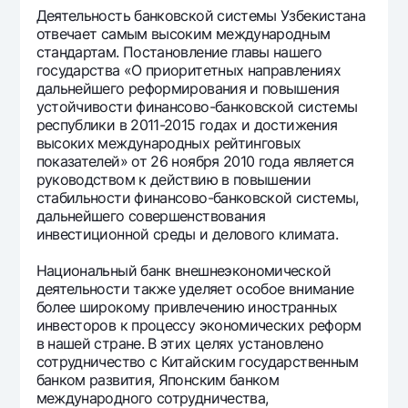
Деятельность банковской системы Узбекистана
Офисы и банкоматы
отвечает самым высоким международным
Согласие на обработку персональных данных
стандартам. Постановление главы нашего
государства «О приоритетных направлениях
Следите за нами в соцсетях
дальнейшего реформирования и повышения
устойчивости финансово-банковской системы
республики в 2011-2015 годах и достижения
Контакт-центр
высоких международных рейтинговых
+998 78 148-00-10
1344
показателей» от 26 ноября 2010 года является
руководством к действию в повышении
стабильности финансово-банковской системы,
дальнейшего совершенствования
инвестиционной среды и делового климата.
Национальный банк внешнеэкономической
деятельности также уделяет особое внимание
более широкому привлечению иностранных
инвесторов к процессу экономических реформ
в нашей стране. В этих целях установлено
сотрудничество с Китайским государственным
банком развития, Японским банком
международного сотрудничества,