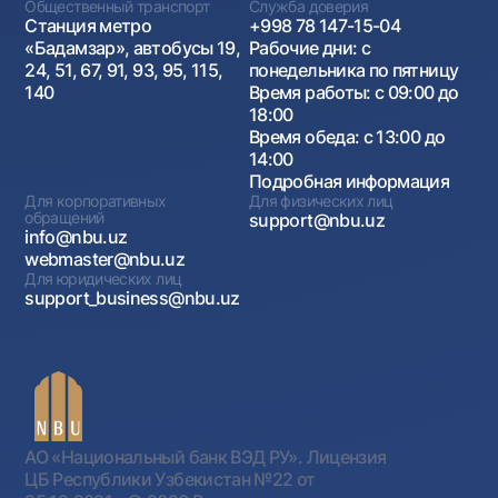
Общественный транспорт
Служба доверия
Станция метро
+998 78 147-15-04
«Бадамзар», автобусы 19,
Рабочие дни: с
24, 51, 67, 91, 93, 95, 115,
понедельника по пятницу
140
Время работы: с 09:00 до
18:00
Время обеда: с 13:00 до
14:00
Подробная информация
Для корпоративных
Для физических лиц
обращений
support@nbu.uz
info@nbu.uz
webmaster@nbu.uz
Для юридических лиц
support_business@nbu.uz
АО «Национальный банк ВЭД РУ». Лицензия
ЦБ Республики Узбекистан №22 от