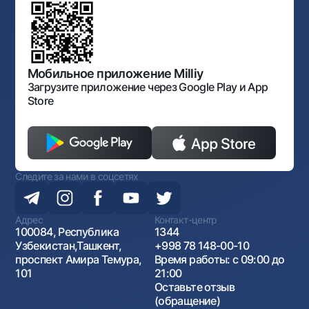
Обсуждение проектов нормативно-правовых
Согласие на обработку персональных данных
Фирменный стиль
документов
Галерея изобразительного искусства Узбекистана
Карта сайта
Нормативно-правовые документы
Порядок и режим работы НБУ
Открытые данные
Антимонопольный комплаенс
Мобильное приложение Milliy
Загрузите приложение через Google Play и App
Store
Следите за нами в соцсетях
Адрес
Контакт-центр
100084, Республика
1344
Узбекистан,Ташкент,
+998 78 148-00-10
проспект Амира Темура,
Время работы: с 09:00 до
101
21:00
Оставьте отзыв
(обращение)