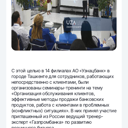
Офисы и банкоматы
Согласие на обработку персональных данных
Следите за нами в соцсетях
Контакт-центр
+998 78 148-00-10
1344
С этой целью в 14 филиалах АО «Узнацбанк» в
городе Ташкенте для сотрудников, работающих
непосредственно с клиентами, были
организованы семинары-тренинги на тему
«Организация обслуживания клиентов,
эффективные методы продажи банковских
продуктов, работа с клиентами в проблемных
(конфликтных) ситуациях». В них принял участие
приглашенный из России ведущий тренер-
эксперт «Газпромбанка» по развитию
розничного бизнеса.