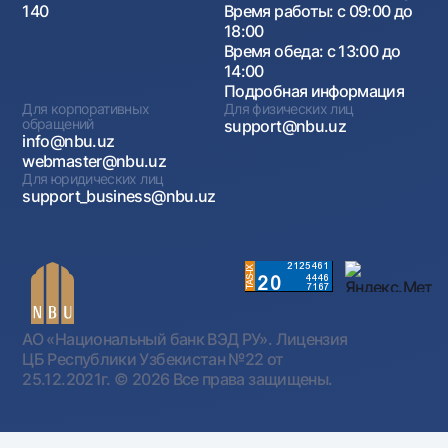
140
Время работы: с 09:00 до
18:00
Время обеда: с 13:00 до
14:00
Подробная информация
Для корпоративных
Для физических лиц
обращений
support@nbu.uz
info@nbu.uz
webmaster@nbu.uz
Для юридических лиц
support_business@nbu.uz
АО «Национальный банк ВЭД РУ». Лицензия
ЦБ Республики Узбекистан №22 от
25.12.2021г.
© 2026 Все права защищены.