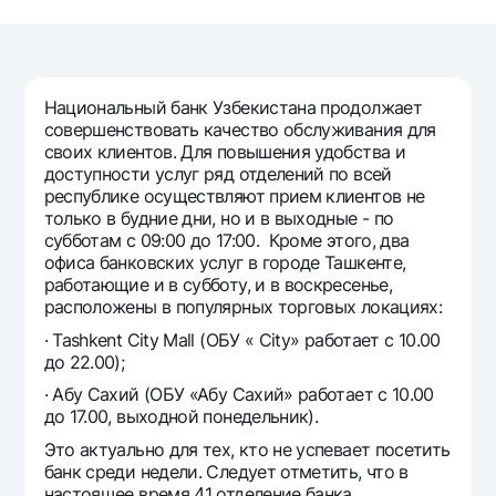
Путешественнику
National Green
До востребования USD
UzCard/HUMO
Эскроу-cчёт
Для всех USD
Visa
Золотой депозит
Тарифы
Visa FIFA
Национальный банк Узбекистана продолжает
Золотые слитки от НБУ
совершенствовать качество обслуживания для
Mastercard
Акции
Серебряный депозит
своих клиентов. Для повышения удобства и
Зарплатные
доступности услуг ряд отделений по всей
Мобильное приложение Milliy
республике осуществляют прием клиентов не
Garmin pay
только в будние дни, но и в выходные - по
Часто задаваемые вопросы
субботам с 09:00 до 17:00. Кроме этого, два
офиса банковских услуг в городе Ташкенте,
работающие и в субботу, и в воскресенье,
Ищите по сайту
расположены в популярных торговых локациях:
· Tashkent City Mall (ОБУ « City» работает с 10.00
до 22.00);
· Абу Сахий (ОБУ «Абу Сахий» работает с 10.00
до 17.00, выходной понедельник).
Найти
Полезные ссылки
Часто задаваемые вопросы
Это актуально для тех, кто не успевает посетить
банк среди недели. Следует отметить, что в
Пресс-центр
настоящее время 41 отделение банка