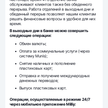
Офисы и банкоматы
обслуживают клиентов также без обеденного
перерыва. Работа отделений в выходные дни и
Согласие на обработку персональных данных
обеденный перерыв позволяет нашим клиентам
решать финансовые вопросы в удобное для них
Следите за нами в соцсетях
время.
В выходные дни в банке можно совершить
следующие операции:
Контакт-центр
+998 78 148-00-10
1344
Обмен валюты;
Оплата за коммунальные услуги (через
систему Munis);
Снятие наличных и пополнение
пластиковых карт;
Отправка и получение международных
денежных переводов;
Выпуск пластиковых карт.
Операции, осуществляемые в режиме 24/7
через мобильное приложение Milliy: