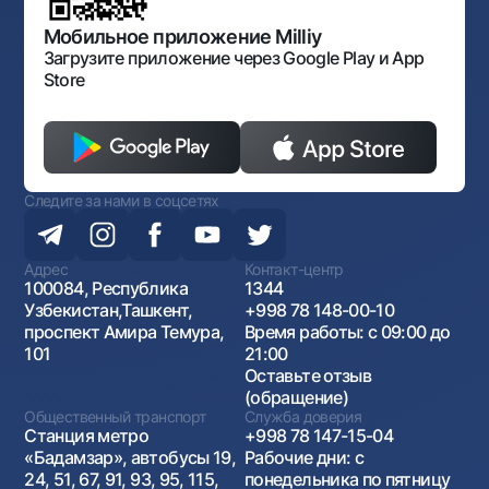
Открытые данные
Антимонопольный комплаенс
Мобильное приложение Milliy
Загрузите приложение через Google Play и App
Store
Следите за нами в соцсетях
Адрес
Контакт-центр
100084, Республика
1344
Узбекистан,Ташкент,
+998 78 148-00-10
проспект Амира Темура,
Время работы: с 09:00 до
101
21:00
Оставьте отзыв
(обращение)
Общественный транспорт
Служба доверия
Станция метро
+998 78 147-15-04
«Бадамзар», автобусы 19,
Рабочие дни: с
24, 51, 67, 91, 93, 95, 115,
понедельника по пятницу