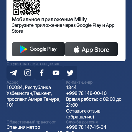
Нормативно-правовые документы
Порядок и режим работы НБУ
Открытые данные
Антимонопольный комплаенс
Мобильное приложение Milliy
Загрузите приложение через Google Play и App
Store
Следите за нами в соцсетях
Адрес
Контакт-центр
100084, Республика
1344
Узбекистан,Ташкент,
+998 78 148-00-10
проспект Амира Темура,
Время работы: с 09:00 до
101
21:00
Оставьте отзыв
(обращение)
Общественный транспорт
Служба доверия
Станция метро
+998 78 147-15-04