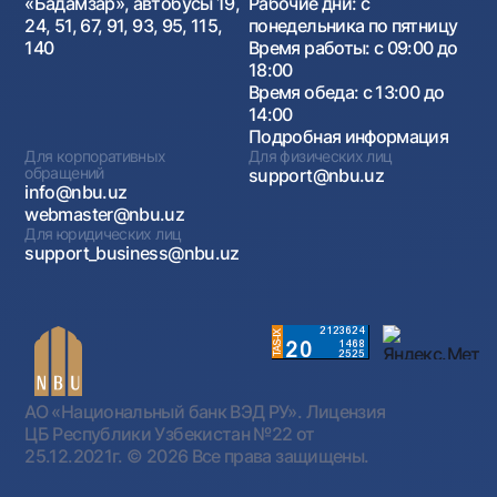
«Бадамзар», автобусы 19,
Рабочие дни: с
24, 51, 67, 91, 93, 95, 115,
понедельника по пятницу
140
Время работы: с 09:00 до
18:00
Время обеда: с 13:00 до
14:00
Подробная информация
Для корпоративных
Для физических лиц
обращений
support@nbu.uz
info@nbu.uz
webmaster@nbu.uz
Для юридических лиц
support_business@nbu.uz
АО «Национальный банк ВЭД РУ». Лицензия
ЦБ Республики Узбекистан №22 от
25.12.2021г.
© 2026 Все права защищены.