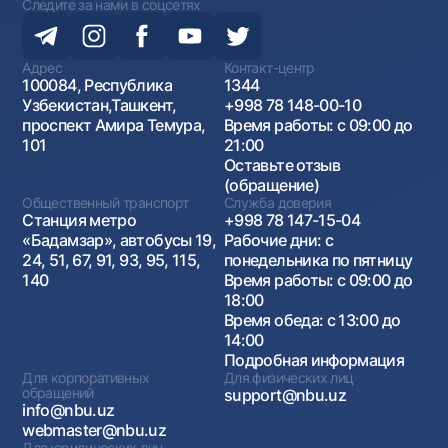
Следите за нами в соцсетях
Адрес
Контакт-центр
100084, Республика
1344
Узбекистан,Ташкент,
+998 78 148-00-10
проспект Амира Темура,
Время работы: с 09:00 до
101
21:00
Оставьте отзыв
(обращение)
Общественный транспорт
Служба доверия
Станция метро
+998 78 147-15-04
«Бадамзар», автобусы 19,
Рабочие дни: с
24, 51, 67, 91, 93, 95, 115,
понедельника по пятницу
140
Время работы: с 09:00 до
18:00
Время обеда: с 13:00 до
14:00
Подробная информация
Для корпоративных
Для физических лиц
обращений
support@nbu.uz
info@nbu.uz
webmaster@nbu.uz
Для юридических лиц