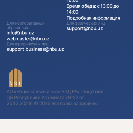
Время обеда: с 13:00 до
14:00
Подробная информация
Для корпоративных
Для физических лиц
обращений
support@nbu.uz
info@nbu.uz
webmaster@nbu.uz
Для юридических лиц
support_business@nbu.uz
АО «Национальный банк ВЭД РУ». Лицензия
ЦБ Республики Узбекистан №22 от
25.12.2021г.
© 2026 Все права защищены.