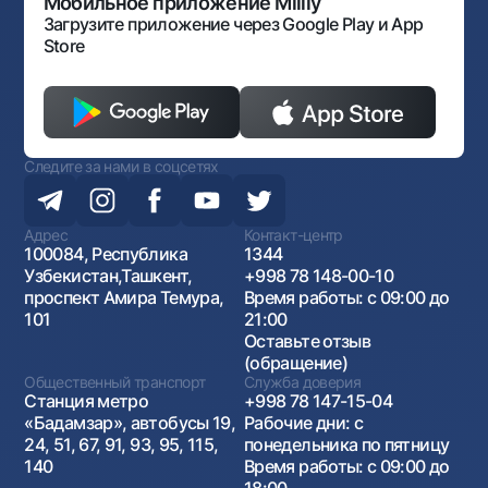
Антимонопольный комплаенс
Мобильное приложение Milliy
Загрузите приложение через Google Play и App
Store
Следите за нами в соцсетях
Адрес
Контакт-центр
100084, Республика
1344
Узбекистан,Ташкент,
+998 78 148-00-10
проспект Амира Темура,
Время работы: с 09:00 до
101
21:00
Оставьте отзыв
(обращение)
Общественный транспорт
Служба доверия
Станция метро
+998 78 147-15-04
«Бадамзар», автобусы 19,
Рабочие дни: с
24, 51, 67, 91, 93, 95, 115,
понедельника по пятницу
140
Время работы: с 09:00 до
18:00