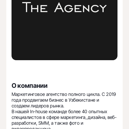
Путешественнику
National Green
До востребования USD
UzCard/HUMO
Эскроу-cчёт
Для всех USD
Visa
Золотой депозит
Тарифы
Visa FIFA
Золотые слитки от НБУ
Mastercard
Акции
Серебряный депозит
Зарплатные
Мобильное приложение Milliy
Garmin pay
Часто задаваемые вопросы
Ищите по сайту
О компании
Маркетинговое агентство полного цикла. С 2019
года продвигаем бизнес в Узбекистане и
создаем лидеров рынка.
Найти
Полезные ссылки
В нашей In-house команде более 40 опытных
Часто задаваемые вопросы
специалистов в сфере маркетинга, дизайна, веб-
разработки, SMM, а также фото и
Пресс-центр
видеопродакшена.