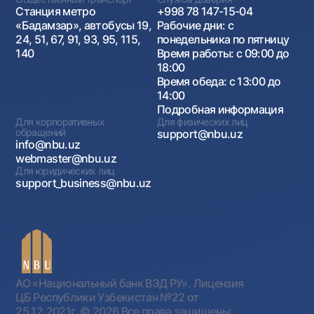
Станция метро
+998 78 147-15-04
«Бадамзар», автобусы 19,
Рабочие дни: с
24, 51, 67, 91, 93, 95, 115,
понедельника по пятницу
140
Время работы: с 09:00 до
18:00
Время обеда: с 13:00 до
14:00
Подробная информация
Для корпоративных
Для физических лиц
обращений
support@nbu.uz
info@nbu.uz
webmaster@nbu.uz
Для юридических лиц
support_business@nbu.uz
АО «Национальный банк ВЭД РУ». Лицензия
ЦБ Республики Узбекистан №22 от
25.12.2021г.
© 2026 Все права защищены.