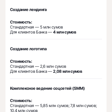
Instagram, Facebook, Telegram, YouTube
в сумму входит Таргет в размере 500$
Создание лендинга
Стоимость:
СТОИМОСТЬ:
Стандартная — 5 млн сумов
Для клиентов Банка —
4 млн сумов
Стандартная — 30 млн сумов
Для клиентов Банка —
27 млн сумов
Создание логотипа
Стоимость:
Стандартная — 2,6 млн сумов
Для клиентов Банка —
2,08 млн сумов
Комплексное ведение соцсетей (SMM)
Стоимость:
Стандартная — 5,85 млн сумов; 7,8 млн сумов;
10,4 млн сумов