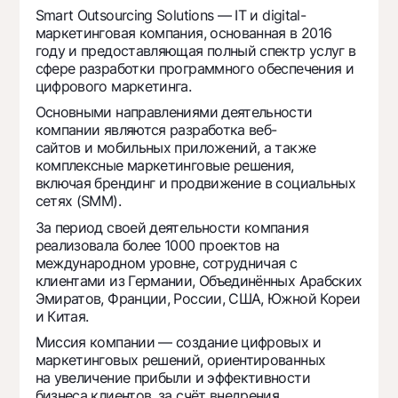
Путешественнику
National Green
До востребования USD
Smart Outsourcing Solutions — IT и digital-
UzCard/HUMO
маркетинговая компания, основанная в 2016
Эскроу-cчёт
Для всех USD
году и предоставляющая полный спектр услуг в
Visa
Золотой депозит
сфере разработки программного обеспечения и
Тарифы
Visa FIFA
цифрового маркетинга.
Золотые слитки от НБУ
Mastercard
Основными направлениями деятельности
Акции
Серебряный депозит
компании являются разработка веб-
Зарплатные
сайтов и мобильных приложений, а также
Мобильное приложение Milliy
Garmin pay
комплексные маркетинговые решения,
включая брендинг и продвижение в социальных
Часто задаваемые вопросы
сетях (SMM).
За период своей деятельности компания
Ищите по сайту
реализовала более 1000 проектов на
международном уровне, сотрудничая с
клиентами из Германии, Объединённых Арабских
Эмиратов, Франции, России, США, Южной Кореи
и Китая.
Найти
Полезные ссылки
Миссия компании — создание цифровых и
Часто задаваемые вопросы
маркетинговых решений, ориентированных
на увеличение прибыли и эффективности
Пресс-центр
бизнеса клиентов, за счёт внедрения