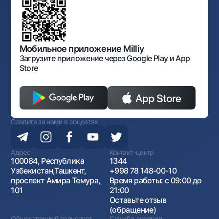
Фирменный стиль
документов
Галерея изобразительного искусства Узбекистана
Карта сайта
Нормативно-правовые документы
Порядок и режим работы НБУ
Открытые данные
Антимонопольный комплаенс
Мобильное приложение Milliy
Загрузите приложение через Google Play и App
Store
Следите за нами в соцсетях
Адрес
Контакт-центр
100084, Республика
1344
Узбекистан,Ташкент,
+998 78 148-00-10
проспект Амира Темура,
Время работы: с 09:00 до
101
21:00
Оставьте отзыв
(обращение)
Общественный транспорт
Служба доверия