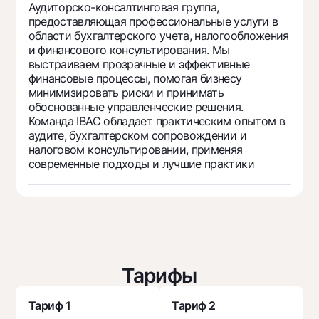
Путешественнику
National Green
Аудиторско-консалтинговая группа,
До востребования USD
предоставляющая профессиональные услуги в
UzCard/HUMO
Эскроу-cчёт
Для всех USD
области бухгалтерского учета, налогообложения
Visa
и финансового консультирования. Мы
Золотой депозит
Тарифы
выстраиваем прозрачные и эффективные
Visa FIFA
Золотые слитки от НБУ
финансовые процессы, помогая бизнесу
Mastercard
Акции
минимизировать риски и принимать
Серебряный депозит
обоснованные управленческие решения.
Зарплатные
Команда IBAC обладает практическим опытом в
Мобильное приложение Milliy
Garmin pay
аудите, бухгалтерском сопровождении и
налоговом консультировании, применяя
Часто задаваемые вопросы
современные подходы и лучшие практики
Ищите по сайту
Найти
Тарифы
Полезные ссылки
Часто задаваемые вопросы
Тариф 1
Тариф 2
Пресс-центр