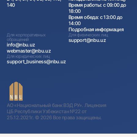
140
Время работы: с 09:00 до
18:00
Время обеда: с 13:00 до
14:00
Подробная информация
Для корпоративных
Для физических лиц
обращений
support@nbu.uz
info@nbu.uz
webmaster@nbu.uz
Для юридических лиц
support_business@nbu.uz
АО «Национальный банк ВЭД РУ». Лицензия
ЦБ Республики Узбекистан №22 от
25.12.2021г.
© 2026 Все права защищены.