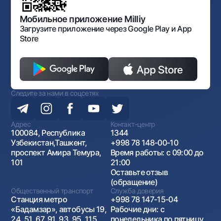
Открытые данные
Антимонопольный комплаенс
Мобильное приложение Milliy
Загрузите приложение через Google Play и App
Store
Следите за нами в соцсетях
Адрес
Контакт-центр
100084, Республика
1344
Узбекистан,Ташкент,
+998 78 148-00-10
проспект Амира Темура,
Время работы: с 09:00 до
101
21:00
Оставьте отзыв
(обращение)
Общественный транспорт
Служба доверия
Станция метро
+998 78 147-15-04
«Бадамзар», автобусы 19,
Рабочие дни: с
24, 51, 67, 91, 93, 95, 115,
понедельника по пятницу