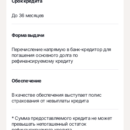
Срок кредита
4 703 817
175 258
4 5
11
До 36 месяцев
4 703 817
88 461
4 6
12
Форма выдачи
56 445 804
6 445 792
50 
Перечисление напрямую в банк-кредитор для
погашения основного долга по
рефинансируемому кредиту
Обеспечение
В качестве обеспечения выступает полис
страхования от невыплаты кредита
* Сумма предоставляемого кредита не может
превышать непогашенный остаток
рефинансируемого кредита