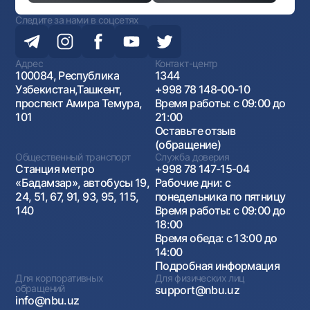
Следите за нами в соцсетях
Адрес
Контакт-центр
100084, Республика
1344
Узбекистан,Ташкент,
+998 78 148-00-10
проспект Амира Темура,
Время работы: с 09:00 до
101
21:00
Оставьте отзыв
(обращение)
Общественный транспорт
Служба доверия
Станция метро
+998 78 147-15-04
«Бадамзар», автобусы 19,
Рабочие дни: с
24, 51, 67, 91, 93, 95, 115,
понедельника по пятницу
140
Время работы: с 09:00 до
18:00
Время обеда: с 13:00 до
14:00
Подробная информация
Для корпоративных
Для физических лиц
обращений
support@nbu.uz
info@nbu.uz