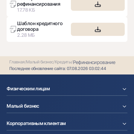
рефинансирования
17.78 КБ
Шаблон кредитного
договора
2.28 МБ
Главная
/
Малый бизнес
/
Кредиты
/
Рефинансирование
Последнее обновление сайта:
07.08.2026 03:02:44
Физическим лицам
Кредиты
Малый бизнес
Вклады
Карты
Расчетный счет
Курсы валют
Корпоративным клиентам
Кредиты
Денежные переводы
Эквайринг
Тарифы