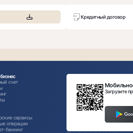
Кредитный договор
бизнес
ный счет
Мобильное
ы
Загрузите пр
инг
ты
ы
рские сервисы
ые операции
ет-банкинг