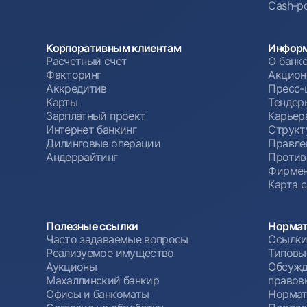
Cash-po
Корпоративным клиентам
Информ
Расчетный счет
О банк
Факторинг
Акцион
Аккредитив
Пресс-
Карты
Тендер
Зарплатный проект
Карьер
Интернет банкинг
Структ
Дилинговые операции
Правле
Андеррайтинг
Против
Фирмен
Карта 
Полезные ссылки
Нормат
Часто задаваемые вопросы
Ссылки
Реализуемое имущество
Типовы
Аукционы
Обсужд
Махаллинский банкир
правов
Офисы и банкоматы
Нормат