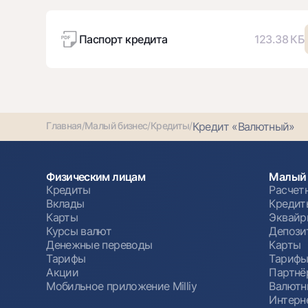
Паспорт кредита
123.38 КБ
Главная
/
Малый бизнес
/
Кредиты
/
Кредит «Валютный»
Физическим лицам
Малый 
Кредиты
Расчет
Вклады
Кредит
Карты
Эквайр
Курсы валют
Депози
Денежные переводы
Карты
Тарифы
Тариф
Акции
Партнё
Мобильное приложение Milliy
Валютн
Интерн