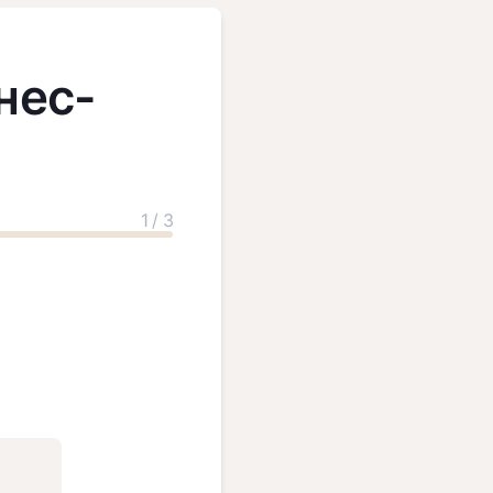
нес-
1 / 3