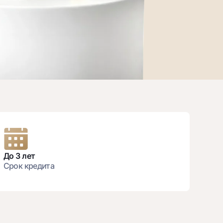
т
риложение Milliy
До 3 лет
Срок кредита