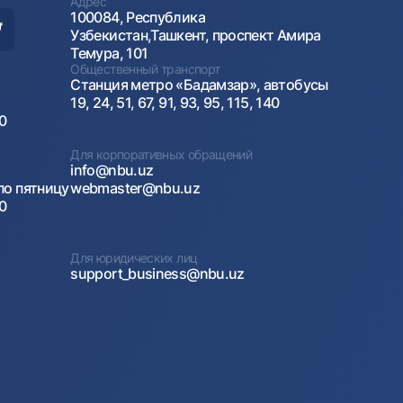
Адрес
100084, Республика
Узбекистан,Ташкент, проспект Амира
Темура, 101
Общественный транспорт
Станция метро «Бадамзар», автобусы
19, 24, 51, 67, 91, 93, 95, 115, 140
00
Для корпоративных обращений
info@nbu.uz
по пятницу
webmaster@nbu.uz
00
Для юридических лиц
support_business@nbu.uz