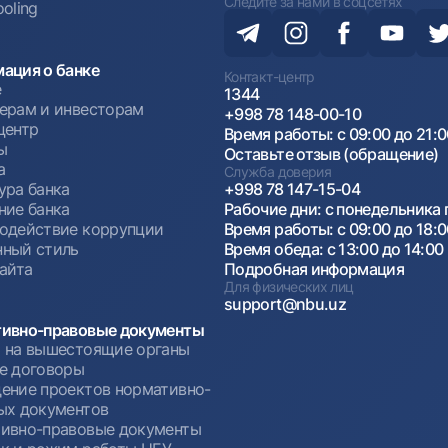
Следите за нами в соцсетях
oling
ация о банке
Контакт-центр
е
1344
ерам и инвесторам
+998 78 148-00-10
центр
Время работы: с 09:00 до 21:
ы
Оставьте отзыв (обращение)
а
Служба доверия
ура банка
+998 78 147-15-04
ние банка
Рабочие дни: с понедельника 
одействие коррупции
Время работы: с 09:00 до 18:
ный стиль
Время обеда: с 13:00 до 14:00
сайта
Подробная информация
Для физических лиц
support@nbu.uz
ивно-правовые документы
 на вышестоящие органы
е договоры
ение проектов нормативно-
ых документов
ивно-правовые документы