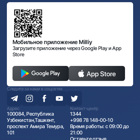
Типовые договоры
Офисы и банкоматы
Противодействие коррупции
Обсуждение проектов нормативно-правовых
Согласие на обработку персональных данных
Фирменный стиль
документов
Галерея изобразительного искусства Узбекистана
Карта сайта
Нормативно-правовые документы
Порядок и режим работы НБУ
Открытые данные
Антимонопольный комплаенс
Мобильное приложение Milliy
Загрузите приложение через Google Play и App
Store
Следите за нами в соцсетях
Адрес
Контакт-центр
100084, Республика
1344
Узбекистан,Ташкент,
+998 78 148-00-10
проспект Амира Темура,
Время работы: с 09:00 до
101
21:00
Оставьте отзыв