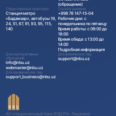
(обращение)
Общественный транспорт
Служба доверия
Станция метро
+998 78 147-15-04
«Бадамзар», автобусы 19,
Рабочие дни: с
24, 51, 67, 91, 93, 95, 115,
понедельника по пятницу
140
Время работы: с 09:00 до
18:00
Время обеда: с 13:00 до
14:00
Подробная информация
Для корпоративных
Для физических лиц
обращений
support@nbu.uz
info@nbu.uz
webmaster@nbu.uz
Для юридических лиц
support_business@nbu.uz
АО «Национальный банк ВЭД РУ». Лицензия