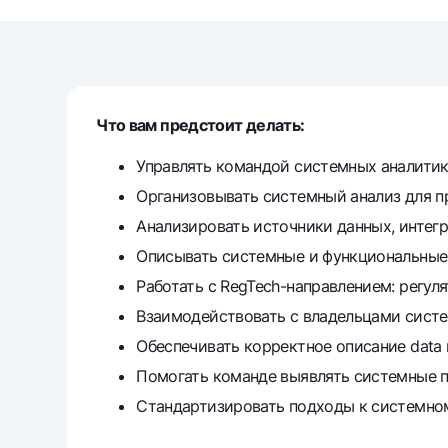
Денежные переводы
Тарифы
Часто задаваемые вопросы
Что вам предстоит делать:
Управлять командой системных аналитико
Ищите по сайту
Организовывать системный анализ для пр
Анализировать источники данных, интегр
Описывать системные и функциональные 
Работать с RegTech-направлением: регуля
Найти
Полезные ссылки
Взаимодействовать с владельцами систем, 
Часто задаваемые вопросы
Пресс-центр
Офисы и б
Обеспечивать корректное описание data 
Помогать команде выявлять системные п
Следите за нами в соцсетях
Стандартизировать подходы к системном