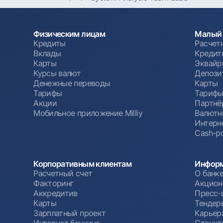
Физическим лицам
Малый 
Кредиты
Расчет
Вклады
Кредит
Карты
Эквайр
Курсы валют
Депози
Денежные переводы
Карты
Тарифы
Тариф
Акции
Партнё
Мобильное приложение Milliy
Валютн
Интерн
Cash-po
Корпоративным клиентам
Информ
Расчетный счет
О банк
Факторинг
Акцион
Аккредитив
Пресс-
Карты
Тендер
Зарплатный проект
Карьер
Интернет банкинг
Структ