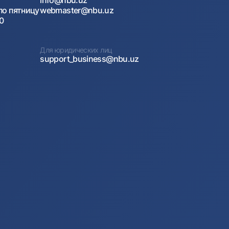
info@nbu.uz
по пятницу
webmaster@nbu.uz
00
Для юридических лиц
support_business@nbu.uz