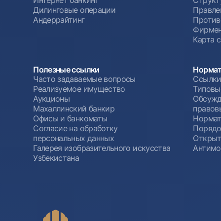
Дилинговые операции
Правле
Андеррайтинг
Против
Фирмен
Карта 
Полезные ссылки
Нормат
Часто задаваемые вопросы
Ссылки
Реализуемое имущество
Типовы
Аукционы
Обсужд
Махаллинский банкир
правов
Офисы и банкоматы
Нормат
Согласие на обработку
Порядо
персональных данных
Открыт
Галерея изобразительного искусства
Антимо
Узбекистана