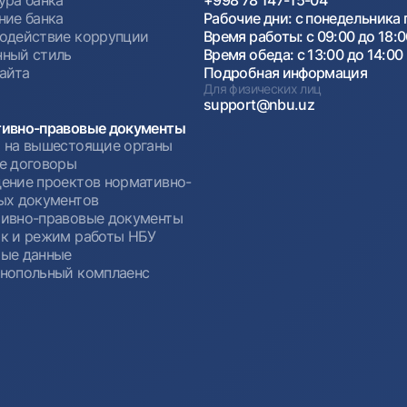
+998 78 147-15-04
ние банка
Рабочие дни: с понедельника 
одействие коррупции
Время работы: с 09:00 до 18:
ный стиль
Время обеда: с 13:00 до 14:00
сайта
Подробная информация
Для физических лиц
support@nbu.uz
ивно-правовые документы
 на вышестоящие органы
е договоры
ение проектов нормативно-
ых документов
ивно-правовые документы
к и режим работы НБУ
ые данные
нопольный комплаенс