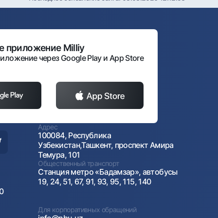
 приложение Milliy
иложение через Google Play и App Store
Адрес
100084, Республика
Узбекистан,Ташкент, проспект Амира
Темура, 101
Общественный транспорт
Станция метро «Бадамзар», автобусы
19, 24, 51, 67, 91, 93, 95, 115, 140
00
Для корпоративных обращений