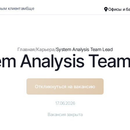
ным клиентам
Еще
Офисы и б
Карьера
О банке
Малому бизнесу
Обычная версия
Главная
/
Карьера
/
System Analysis Team Lead
em Analysis Team
Черно-белая версия
Вклады
Карты
Включить озвучивание
Для всех
Бесплатные
До востребования
Премиальные
Евро
Путешественн
Откликнуться на вакансию
Возможно все
UzCard/HUMO
До востребования USD
Visa
17.06.2026
Для всех USD
Visa FIFA
Вакансия закрыта
Золотой депозит
Mastercard
Золотые слитки от НБУ
Зарплатные