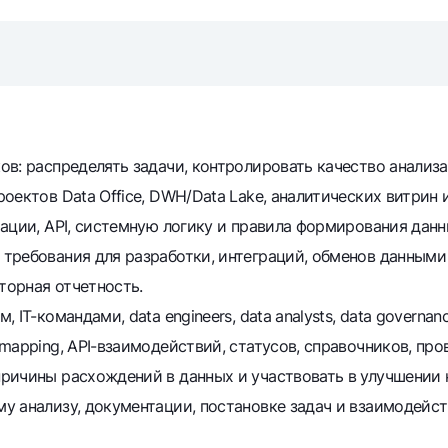
Серебряный депозит
Garmin pay
Курсы валют
Эскроу-cчё
Акции
Мобильное п
в: распределять задачи, контролировать качество анализа
оектов Data Office, DWH/Data Lake, аналитических витрин 
ации, API, системную логику и правила формирования данн
требования для разработки, интеграций, обменов данными 
торная отчетность.
IT-командами, data engineers, data analysts, data governan
анкоматы
Согласие на обработку персональных данных
mapping, API-взаимодействий, статусов, справочников, про
ричины расхождений в данных и участвовать в улучшении 
Контакт-центр
+998 78 148-00-10
у анализу, документации, постановке задач и взаимодейст
1344