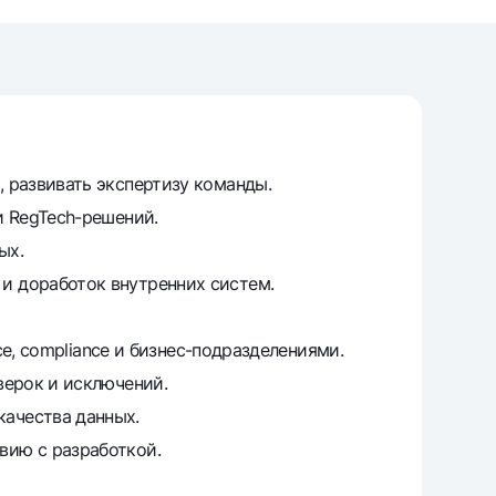
т
риложение Milliy
, развивать экспертизу команды.
и RegTech-решений.
ых.
и доработок внутренних систем.
ce, compliance и бизнес-подразделениями.
верок и исключений.
качества данных.
вию с разработкой.