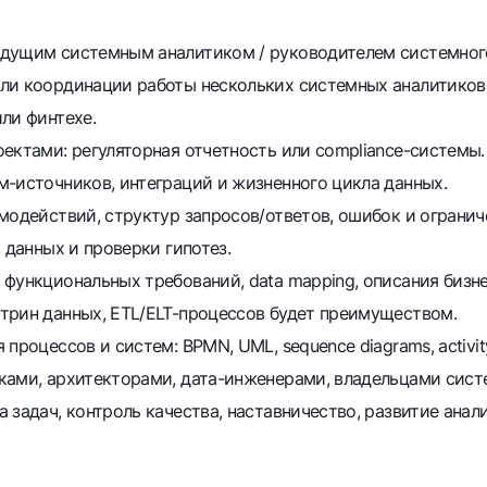
дущим системным аналитиком / руководителем системного 
ли координации работы нескольких системных аналитиков
ли финтехе.
ектами: регуляторная отчетность или compliance-системы.
м-источников, интеграций и жизненного цикла данных.
модействий, структур запросов/ответов, ошибок и огранич
 данных и проверки гипотез.
функциональных требований, data mapping, описания бизне
трин данных, ETL/ELT-процессов будет преимуществом.
процессов и систем: BPMN, UML, sequence diagrams, activit
ками, архитекторами, дата-инженерами, владельцами сист
 задач, контроль качества, наставничество, развитие анал