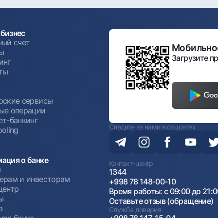
бизнес
ный счет
Мобильное
ы
Загрузите пр
инг
ты
ы
рские сервисы
ые операции
ет-банкинг
Следите за нами в соцсетях
oling
ация о банке
Контакт-центр
е
1344
ерам и инвесторам
+998 78 148-00-10
центр
Время работы: с 09:00 до 21:
ы
Оставьте отзыв (обращение)
а
Служба доверия
ура банка