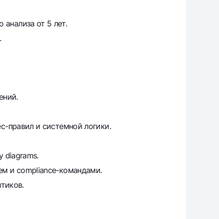
анализа от 5 лет.
.
ений.
с-правил и системной логики.
y diagrams.
ем и compliance-командами.
итиков.