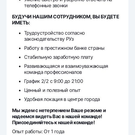
Офисы и банкоматы
телефонные звонки
Согласие на обработку персональных данных
БУДУЧИ НАШИМ СОТРУДНИКОМ, ВЫ БУДЕТЕ
ИМЕТЬ:
Следите за нами в соцсетях
Трудоустройство согласно
законодательству РУз
Контакт-центр
Работу в престижном банке страны
+998 78 148-00-10
1344
Стабильную заработную плату
Развивающаяся и взаимоуважающая
команда профессионалов
График 2/2 с 9:00 до 21:00
Ценный и полезный опыт
Удобная локация в центре города
Мы ждем с нетерпением Ваше резюме и
надеемся видеть Вас в нашей команде!
Присоединяйтесь к нашей команде!
Опыт работы: От 1 года