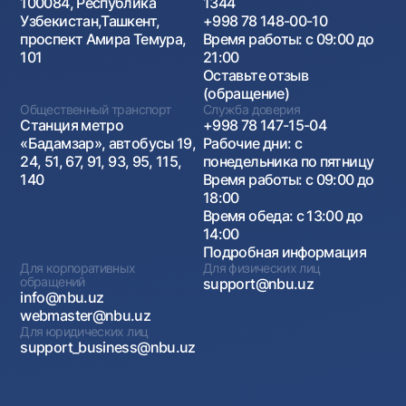
100084, Республика
1344
Узбекистан,Ташкент,
+998 78 148-00-10
проспект Амира Темура,
Время работы: с 09:00 до
101
21:00
Оставьте отзыв
(обращение)
Общественный транспорт
Служба доверия
Станция метро
+998 78 147-15-04
«Бадамзар», автобусы 19,
Рабочие дни: с
24, 51, 67, 91, 93, 95, 115,
понедельника по пятницу
140
Время работы: с 09:00 до
18:00
Время обеда: с 13:00 до
14:00
Подробная информация
Для корпоративных
Для физических лиц
обращений
support@nbu.uz
info@nbu.uz
webmaster@nbu.uz
Для юридических лиц
support_business@nbu.uz