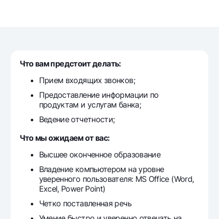
Путешественнику
National Green
До востребования USD
UzCard/HUMO
Эскроу-cчёт
Для всех USD
Visa
Золотой депозит
Тарифы
Visa FIFA
Золотые слитки от НБУ
Mastercard
Акции
Что вам предстоит делать:
Серебряный депозит
Зарплатные
Прием входящих звонков;
Мобильное приложение Milliy
Garmin pay
Предоставление информации по
продуктам и услугам банка;
Часто задаваемые вопросы
Ведение отчетности;
Ищите по сайту
Что мы ожидаем от вас:
Высшее оконченное образование
Владение компьютером на уровне
уверенного пользователя: MS Office (Word,
Найти
Полезные ссылки
Excel, Power Point)
Часто задаваемые вопросы
Четко поставленная речь
Пресс-центр
Умение быстро и уверенно отвечать на