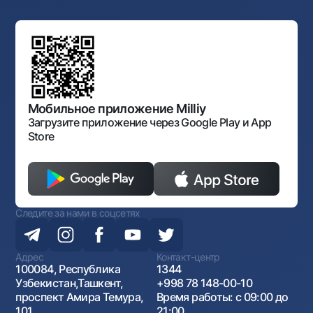
Ссылки на вышестоящие органы
Махаллинский банкир
Правление банка
Типовые договоры
Офисы и банкоматы
Противодействие коррупции
Обсуждение проектов нормативно-правовых
Согласие на обработку персональных данных
Фирменный стиль
документов
Галерея изобразительного искусства Узбекистана
Карта сайта
Нормативно-правовые документы
Порядок и режим работы НБУ
Открытые данные
Антимонопольный комплаенс
Мобильное приложение Milliy
Загрузите приложение через Google Play и App
Store
Следите за нами в соцсетях
Адрес
Контакт-центр
100084, Республика
1344
Узбекистан,Ташкент,
+998 78 148-00-10
проспект Амира Темура,
Время работы: с 09:00 до
101
21:00