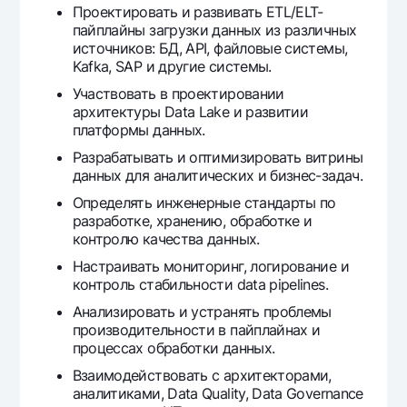
Проектировать и развивать ETL/ELT-
Офисы и банкоматы
пайплайны загрузки данных из различных
Согласие на обработку персональных данных
источников: БД, API, файловые системы,
Kafka, SAP и другие системы.
Следите за нами в соцсетях
Участвовать в проектировании
архитектуры Data Lake и развитии
платформы данных.
Контакт-центр
+998 78 148-00-10
1344
Разрабатывать и оптимизировать витрины
данных для аналитических и бизнес-задач.
Определять инженерные стандарты по
разработке, хранению, обработке и
контролю качества данных.
Настраивать мониторинг, логирование и
контроль стабильности data pipelines.
Анализировать и устранять проблемы
производительности в пайплайнах и
процессах обработки данных.
Взаимодействовать с архитекторами,
аналитиками, Data Quality, Data Governance