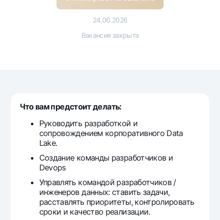
Путешественнику
National Green
До востребования USD
UzCard/HUMO
Эскроу-cчёт
24.06.2026
Для всех USD
Visa
Вакансия закрыта
Золотой депозит
Тарифы
Visa FIFA
Золотые слитки от НБУ
Mastercard
Акции
Серебряный депозит
Зарплатные
Мобильное приложение Milliy
Garmin pay
Часто задаваемые вопросы
Что вам предстоит делать:
Руководить разработкой и
сопровождением корпоративного Data
Ищите по сайту
Lake.
Создание команды разработчиков и
Devops
Управлять командой разработчиков /
Найти
Полезные ссылки
инженеров данных: ставить задачи,
Часто задаваемые вопросы
расставлять приоритеты, контролировать
сроки и качество реализации.
Пресс-центр