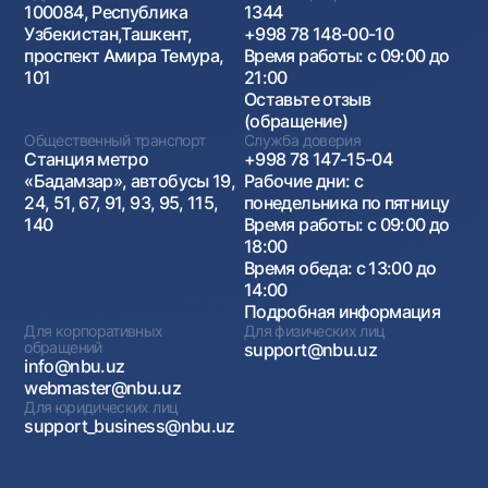
100084, Республика
1344
Узбекистан,Ташкент,
+998 78 148-00-10
проспект Амира Темура,
Время работы: с 09:00 до
101
21:00
Оставьте отзыв
(обращение)
Общественный транспорт
Служба доверия
Станция метро
+998 78 147-15-04
«Бадамзар», автобусы 19,
Рабочие дни: с
24, 51, 67, 91, 93, 95, 115,
понедельника по пятницу
140
Время работы: с 09:00 до
18:00
Время обеда: с 13:00 до
14:00
Подробная информация
Для корпоративных
Для физических лиц
обращений
support@nbu.uz
info@nbu.uz
webmaster@nbu.uz
Для юридических лиц
support_business@nbu.uz