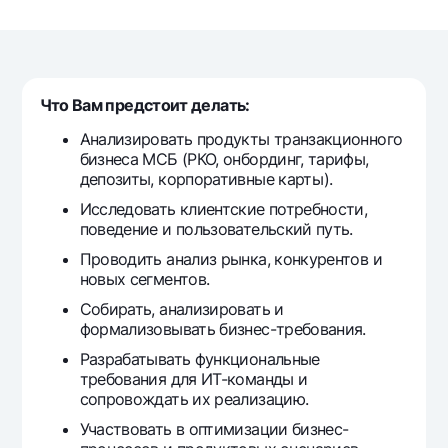
Путешественнику
National Green
До востребования USD
UzCard/HUMO
Эскроу-cчёт
Для всех USD
Visa
Золотой депозит
Тарифы
Visa FIFA
Что Вам предстоит делать:
Золотые слитки от НБУ
Mastercard
Акции
Серебряный депозит
Анализировать продукты транзакционного
Зарплатные
бизнеса МСБ (РКО, онбординг, тарифы,
Мобильное приложение Milliy
депозиты, корпоративные карты).
Garmin pay
Исследовать клиентские потребности,
Часто задаваемые вопросы
поведение и пользовательский путь.
Проводить анализ рынка, конкурентов и
Ищите по сайту
новых сегментов.
Собирать, анализировать и
формализовывать бизнес-требования.
Разрабатывать функциональные
требования для ИТ-команды и
Найти
Полезные ссылки
сопровождать их реализацию.
Часто задаваемые вопросы
Участвовать в оптимизации бизнес-
Пресс-центр