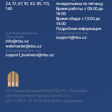
24, 51, 67, 91, 93, 95, 115,
понедельника по пятницу
140
Время работы: с 09:00 до
18:00
Время обеда: с 13:00 до
14:00
Подробная информация
Для корпоративных
Для физических лиц
обращений
support@nbu.uz
info@nbu.uz
webmaster@nbu.uz
Для юридических лиц
support_business@nbu.uz
АО «Национальный банк ВЭД РУ». Лицензия
ЦБ Республики Узбекистан №22 от
25.12.2021г.
© 2026 Все права защищены.