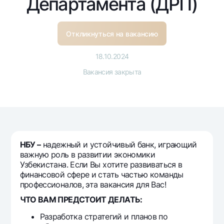
Департамента (ДРП)
Путешественнику
National Green
До востребования USD
UzCard/HUMO
Эскроу-cчёт
Для всех USD
Visa
Откликнуться на вакансию
Золотой депозит
Тарифы
Visa FIFA
Золотые слитки от НБУ
18.10.2024
Mastercard
Акции
Серебряный депозит
Вакансия закрыта
Зарплатные
Мобильное приложение Milliy
Garmin pay
Часто задаваемые вопросы
Ищите по сайту
НБУ –
надежный и устойчивый банк, играющий
важную роль в развитии экономики
Узбекистана. Если Вы хотите развиваться в
финансовой сфере и стать частью команды
профессионалов, эта вакансия для Вас!
Найти
Полезные ссылки
ЧТО ВАМ ПРЕДСТОИТ ДЕЛАТЬ:
Часто задаваемые вопросы
Разработка стратегий и планов по
Пресс-центр