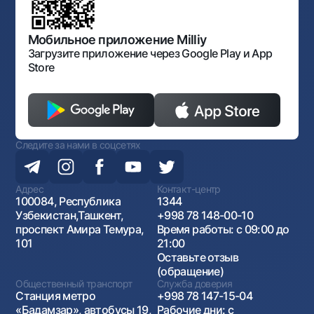
Порядок и режим работы НБУ
Открытые данные
Антимонопольный комплаенс
Мобильное приложение Milliy
Загрузите приложение через Google Play и App
Store
Следите за нами в соцсетях
Адрес
Контакт-центр
100084, Республика
1344
Узбекистан,Ташкент,
+998 78 148-00-10
проспект Амира Темура,
Время работы: с 09:00 до
101
21:00
Оставьте отзыв
(обращение)
Общественный транспорт
Служба доверия
Станция метро
+998 78 147-15-04
«Бадамзар», автобусы 19,
Рабочие дни: с