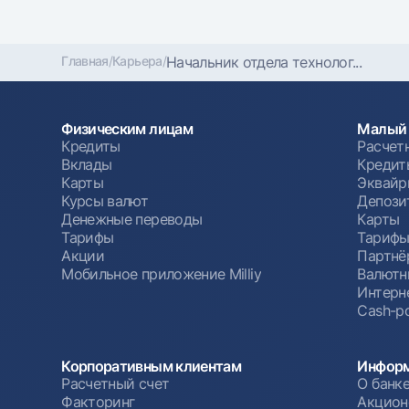
Главная
/
Карьера
/
Начальник отдела технолог...
Физическим лицам
Малый 
Кредиты
Расчет
Вклады
Кредит
Карты
Эквайр
Курсы валют
Депози
Денежные переводы
Карты
Тарифы
Тариф
Акции
Партнё
Мобильное приложение Milliy
Валютн
Интерн
Cash-po
Корпоративным клиентам
Информ
Расчетный счет
О банк
Факторинг
Акцион