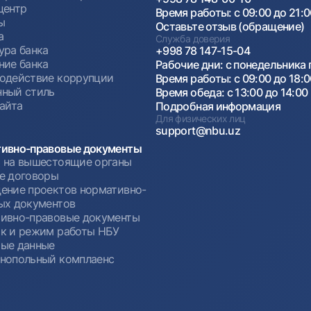
центр
Время работы: с 09:00 до 21:
ы
Оставьте отзыв (обращение)
а
Служба доверия
ура банка
+998 78 147-15-04
ние банка
Рабочие дни: с понедельника 
одействие коррупции
Время работы: с 09:00 до 18:
ный стиль
Время обеда: с 13:00 до 14:00
сайта
Подробная информация
Для физических лиц
support@nbu.uz
ивно-правовые документы
 на вышестоящие органы
е договоры
ение проектов нормативно-
ых документов
ивно-правовые документы
к и режим работы НБУ
ые данные
нопольный комплаенс