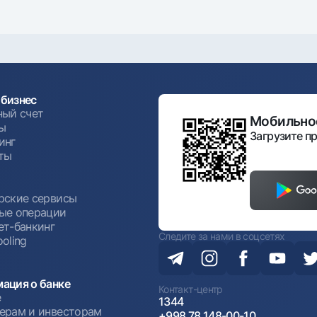
бизнес
ный счет
Мобильное
ы
Загрузите пр
инг
ты
ы
рские сервисы
ые операции
ет-банкинг
Следите за нами в соцсетях
oling
ация о банке
Контакт-центр
е
1344
ерам и инвесторам
+998 78 148-00-10