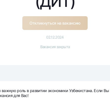
(ДИТ)
Серебряный депозит
Garmin pay
Курсы валют
Эскроу-cчё
Акции
Мобильное п
Откликнуться на вакансию
02.12.2024
Вакансия закрыта
анкоматы
Согласие на обработку персональных данных
важную роль в развитии экономики Узбекистана. Если Вы 
Контакт-центр
кансия для Вас!
+998 78 148-00-10
1344