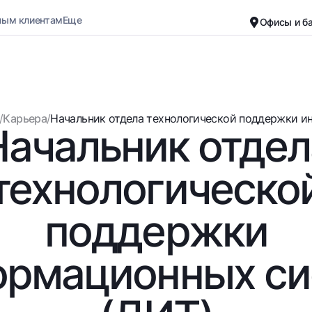
ным клиентам
Еще
Офисы и б
Карьера
О банке
Малому бизнесу
Обычная версия
/
Карьера
/
Начальник отдела технологической поддержки ин
Начальник отдел
Черно-белая версия
Вклады
Карты
Включить озвучивание
Для всех
Бесплатные
технологическо
До востребования
Премиальные
Евро
Путешественн
поддержки
Возможно все
UzCard/HUMO
До востребования USD
Visa
ормационных си
Для всех USD
Visa FIFA
Золотой депозит
Mastercard
Золотые слитки от НБУ
Зарплатные