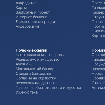
Аккредитив
Пресс-
Карты
Тендер
Зарплатный проект
Карьер
Интернет банкинг
Структ
Дилинговые операции
Правле
Андеррайтинг
Против
Фирмен
Карта 
Полезные ссылки
Нормат
Часто задаваемые вопросы
Ссылки
Реализуемое имущество
Типовы
Аукционы
Обсужд
Махаллинский банкир
правов
Офисы и банкоматы
Нормат
Согласие на обработку
Порядо
персональных данных
Открыт
Галерея изобразительного искусства
Антимо
Узбекистана