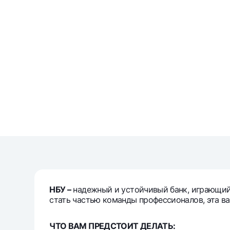
Денежные переводы
Тарифы
Часто задаваемые вопросы
Ищите по сайту
Найти
Полезные ссылки
Часто задаваемые вопросы
Пресс-центр
Офисы и б
НБУ –
надежный и устойчивый банк, играющий 
Следите за нами в соцсетях
стать частью команды профессионалов, эта ва
ЧТО ВАМ ПРЕДСТОИТ ДЕЛАТЬ: