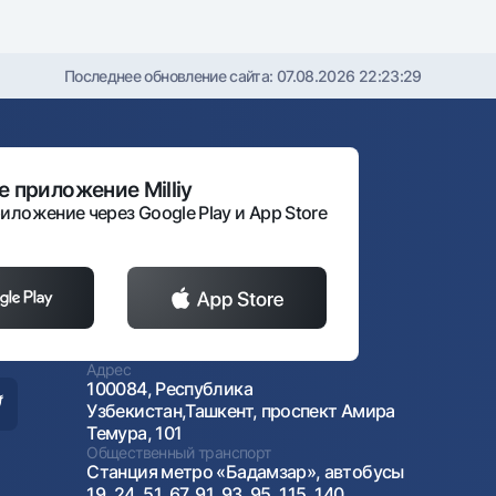
Последнее обновление сайта:
07.08.2026 22:23:29
 приложение Milliy
иложение через Google Play и App Store
Адрес
100084, Республика
Узбекистан,Ташкент, проспект Амира
Темура, 101
Общественный транспорт
Станция метро «Бадамзар», автобусы
19, 24, 51, 67, 91, 93, 95, 115, 140