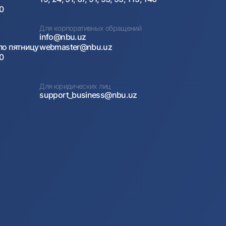
00
Для корпоративных обращений
info@nbu.uz
по пятницу
webmaster@nbu.uz
00
Для юридических лиц
support_business@nbu.uz