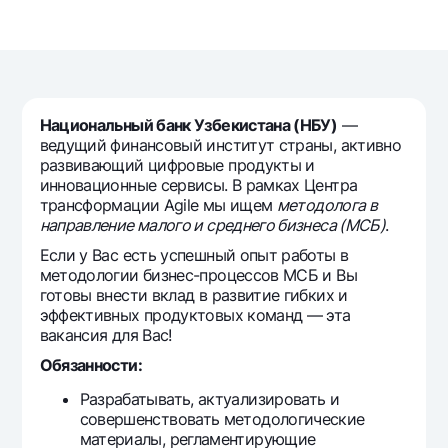
Путешественнику
National Green
До востребования USD
UzCard/HUMO
Эскроу-cчёт
Для всех USD
Visa
Золотой депозит
Тарифы
Visa FIFA
Золотые слитки от НБУ
Mastercard
Национальный банк Узбекистана (НБУ)
—
Акции
Серебряный депозит
ведущий финансовый институт страны, активно
Зарплатные
развивающий цифровые продукты и
Мобильное приложение Milliy
Garmin pay
инновационные сервисы. В рамках Центра
трансформации Agile мы ищем
методолога в
Часто задаваемые вопросы
направление малого и среднего бизнеса (МСБ)
.​​​​​​​
Если у Вас есть успешный опыт работы в
Ищите по сайту
методологии бизнес-процессов МСБ и Вы
готовы внести вклад в развитие гибких и
эффективных продуктовых команд — эта
вакансия для Вас!
Обязанности:
Найти
Полезные ссылки
Разрабатывать, актуализировать и
Часто задаваемые вопросы
совершенствовать методологические
Пресс-центр
материалы, регламентирующие