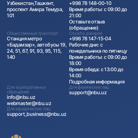
Узбекистан,Ташкент,
+998 78 148-00-10
проспект Амира Темура,
Время работы: с 09:00 до
101
21:00
Оставьте отзыв
(обращение)
Общественный транспорт
Служба доверия
Станция метро
+998 78 147-15-04
«Бадамзар», автобусы 19,
Рабочие дни: с
24, 51, 67, 91, 93, 95, 115,
понедельника по пятницу
140
Время работы: с 09:00 до
18:00
Время обеда: с 13:00 до
14:00
Подробная информация
Для корпоративных
Для физических лиц
обращений
support@nbu.uz
info@nbu.uz
webmaster@nbu.uz
Для юридических лиц
support_business@nbu.uz