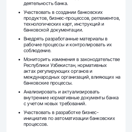
деятельность банка.
Офисы и банкоматы
Участвовать в создании банковских
Согласие на обработку персональных данных
продуктов, бизнес-процессов, регламентов,
технологических карт, инструкций и
Следите за нами в соцсетях
банковской документации.
Внедрять разработанные материалы в
Контакт-центр
рабочие процессы и контролировать их
+998 78 148-00-10
1344
соблюдение.
Мониторить изменения в законодательстве
Республики Узбекистан, нормативных
актах регулирующих органов и
международных организаций, влияющих на
банковские процессы.
Анализировать и актуализировать
внутренние нормативные документы банка
с учетом новых требований.
Участвовать в разработке бизнес-
инициатив по автоматизации банковских
процессов.