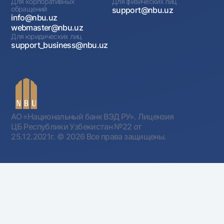
Для корпоративных
Для физических лиц
обращений
support@nbu.uz
info@nbu.uz
webmaster@nbu.uz
Для юридических лиц
support_business@nbu.uz
АО «Национальный банк ВЭД РУ». Лицензия
ЦБ Республики Узбекистан №22 от
25.12.2021г.
© 2026 Все права защищены.