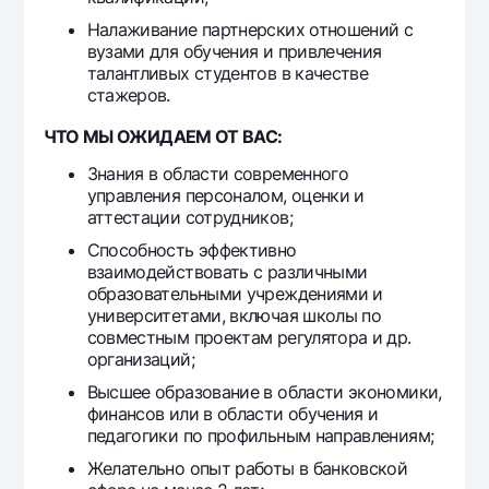
Офисы и банкоматы
Налаживание партнерских отношений с
Согласие на обработку персональных данных
вузами для обучения и привлечения
талантливых студентов в качестве
стажеров.
Следите за нами в соцсетях
ЧТО МЫ ОЖИДАЕМ ОТ ВАС:
Контакт-центр
Знания в области современного
+998 78 148-00-10
1344
управления персоналом, оценки и
аттестации сотрудников;
Способность эффективно
взаимодействовать с различными
образовательными учреждениями и
университетами, включая школы по
совместным проектам регулятора и др.
организаций;
Высшее образование в области экономики,
финансов или в области обучения и
педагогики по профильным направлениям;
Желательно опыт работы в банковской