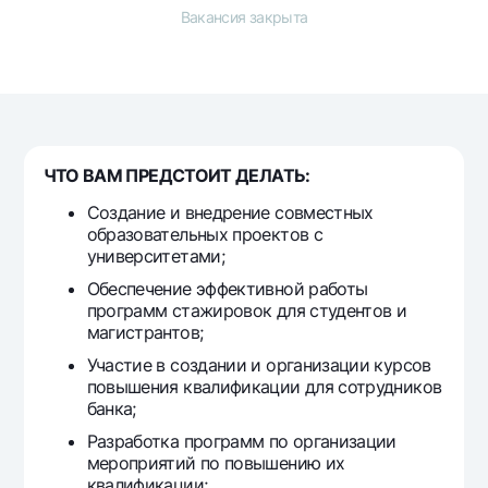
Путешественнику
National Green
До востребования USD
Вакансия закрыта
UzCard/HUMO
Эскроу-cчёт
Для всех USD
Visa
Золотой депозит
Тарифы
Visa FIFA
Золотые слитки от НБУ
Mastercard
Акции
Серебряный депозит
Зарплатные
ЧТО ВАМ ПРЕДСТОИТ ДЕЛАТЬ:
Мобильное приложение Milliy
Garmin pay
Создание и внедрение совместных
образовательных проектов с
Часто задаваемые вопросы
университетами;
Обеспечение эффективной работы
Ищите по сайту
программ стажировок для студентов и
магистрантов;
Участие в создании и организации курсов
повышения квалификации для сотрудников
банка;
Найти
Полезные ссылки
Часто задаваемые вопросы
Разработка программ по организации
мероприятий по повышению их
Пресс-центр
квалификации;