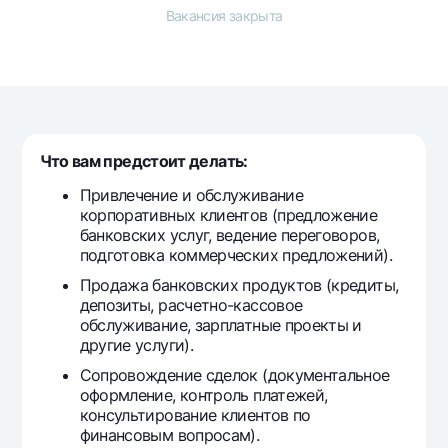
Путешественнику
National Green
До востребования USD
Вакансия закрыта
UzCard/HUMO
Эскроу-cчёт
Для всех USD
Visa
Золотой депозит
Тарифы
Visa FIFA
Золотые слитки от НБУ
Mastercard
Акции
Серебряный депозит
Зарплатные
Что вам предстоит делать:
Мобильное приложение Milliy
Garmin pay
Привлечение и обслуживание
корпоративных клиентов (предложение
Часто задаваемые вопросы
банковских услуг, ведение переговоров,
подготовка коммерческих предложений).
Ищите по сайту
Продажа банковских продуктов (кредиты,
депозиты, расчетно-кассовое
обслуживание, зарплатные проекты и
другие услуги).
Сопровождение сделок (документальное
Найти
Полезные ссылки
оформление, контроль платежей,
Часто задаваемые вопросы
консультирование клиентов по
Пресс-центр
финансовым вопросам).