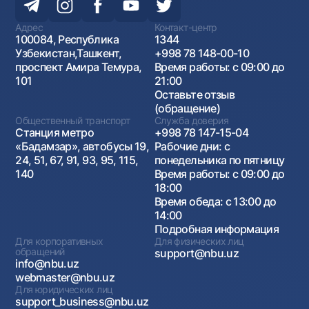
Адрес
Контакт-центр
100084, Республика
1344
Узбекистан,Ташкент,
+998 78 148-00-10
проспект Амира Темура,
Время работы: с 09:00 до
101
21:00
Оставьте отзыв
(обращение)
Общественный транспорт
Служба доверия
Станция метро
+998 78 147-15-04
«Бадамзар», автобусы 19,
Рабочие дни: с
24, 51, 67, 91, 93, 95, 115,
понедельника по пятницу
140
Время работы: с 09:00 до
18:00
Время обеда: с 13:00 до
14:00
Подробная информация
Для корпоративных
Для физических лиц
обращений
support@nbu.uz
info@nbu.uz
webmaster@nbu.uz
Для юридических лиц
support_business@nbu.uz