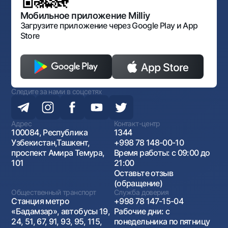
Открытые данные
Антимонопольный комплаенс
Мобильное приложение Milliy
Загрузите приложение через Google Play и App
Store
Следите за нами в соцсетях
Адрес
Контакт-центр
100084, Республика
1344
Узбекистан,Ташкент,
+998 78 148-00-10
проспект Амира Темура,
Время работы: с 09:00 до
101
21:00
Оставьте отзыв
(обращение)
Общественный транспорт
Служба доверия
Станция метро
+998 78 147-15-04
«Бадамзар», автобусы 19,
Рабочие дни: с
24, 51, 67, 91, 93, 95, 115,
понедельника по пятницу