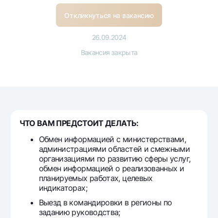
Путешественнику
National Green
До востребования USD
UzCard/HUMO
Откликнуться на вакансию
Эскроу-cчёт
Для всех USD
Visa
Золотой депозит
26.09.2024
Тарифы
Visa FIFA
Золотые слитки от НБУ
Вакансия закрыта
Mastercard
Акции
Серебряный депозит
Зарплатные
Мобильное приложение Milliy
Garmin pay
Часто задаваемые вопросы
ЧТО ВАМ ПРЕДСТОИТ ДЕЛАТЬ:
Ищите по сайту
Обмен информацией с министерствами,
администрациями областей и смежными
организациями по развитию сферы услуг,
обмен информацией о реализованных и
планируемых работах, целевых
Найти
Полезные ссылки
индикаторах;
Часто задаваемые вопросы
Выезд в командировки в регионы по
Пресс-центр
заданию руководства;