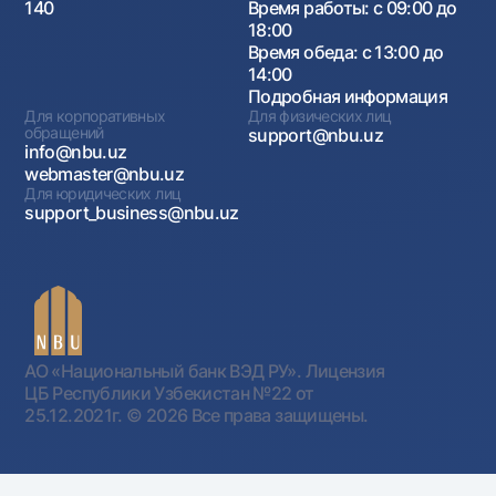
140
Время работы: с 09:00 до
18:00
Время обеда: с 13:00 до
14:00
Подробная информация
Для корпоративных
Для физических лиц
обращений
support@nbu.uz
info@nbu.uz
webmaster@nbu.uz
Для юридических лиц
support_business@nbu.uz
АО «Национальный банк ВЭД РУ». Лицензия
ЦБ Республики Узбекистан №22 от
25.12.2021г.
© 2026 Все права защищены.