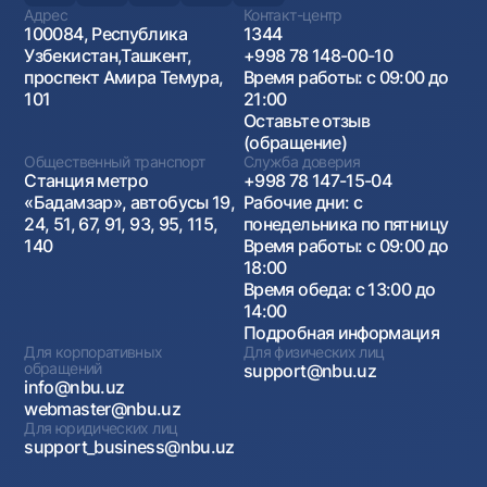
Адрес
Контакт-центр
100084, Республика
1344
Узбекистан,Ташкент,
+998 78 148-00-10
проспект Амира Темура,
Время работы: с 09:00 до
101
21:00
Оставьте отзыв
(обращение)
Общественный транспорт
Служба доверия
Станция метро
+998 78 147-15-04
«Бадамзар», автобусы 19,
Рабочие дни: с
24, 51, 67, 91, 93, 95, 115,
понедельника по пятницу
140
Время работы: с 09:00 до
18:00
Время обеда: с 13:00 до
14:00
Подробная информация
Для корпоративных
Для физических лиц
обращений
support@nbu.uz
info@nbu.uz
webmaster@nbu.uz
Для юридических лиц
support_business@nbu.uz