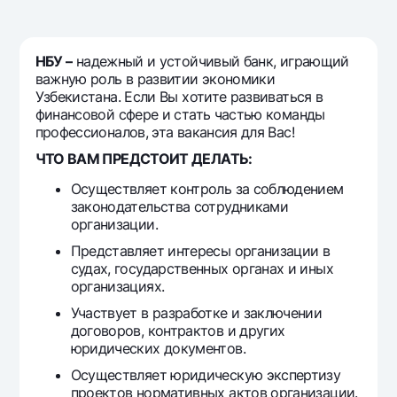
Путешественнику
National Green
До востребования USD
UzCard/HUMO
Эскроу-cчёт
Для всех USD
Visa
НБУ –
надежный и устойчивый банк, играющий
Золотой депозит
Тарифы
важную роль в развитии экономики
Visa FIFA
Золотые слитки от НБУ
Узбекистана. Если Вы хотите развиваться в
Mastercard
Акции
финансовой сфере и стать частью команды
Серебряный депозит
профессионалов, эта вакансия для Вас!
Зарплатные
Мобильное приложение Milliy
ЧТО ВАМ ПРЕДСТОИТ ДЕЛАТЬ:
Garmin pay
Осуществляет контроль за соблюдением
Часто задаваемые вопросы
законодательства сотрудниками
организации.
Ищите по сайту
Представляет интересы организации в
судах, государственных органах и иных
организациях.
Участвует в разработке и заключении
договоров, контрактов и других
Найти
Полезные ссылки
юридических документов.
Часто задаваемые вопросы
Осуществляет юридическую экспертизу
Пресс-центр
проектов нормативных актов организации.