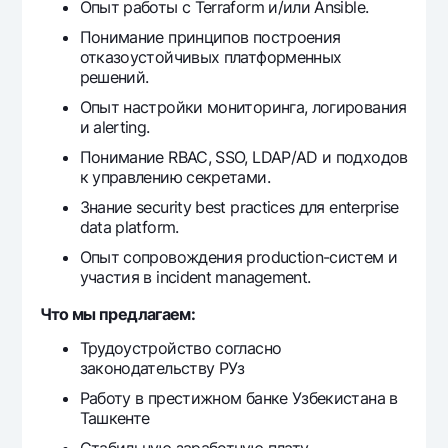
Опыт работы с Terraform и/или Ansible.
Офисы и банкоматы
Понимание принципов построения
Согласие на обработку персональных данных
отказоустойчивых платформенных
решений.
Следите за нами в соцсетях
Опыт настройки мониторинга, логирования
и alerting.
Контакт-центр
Понимание RBAC, SSO, LDAP/AD и подходов
+998 78 148-00-10
1344
к управлению секретами.
Знание security best practices для enterprise
data platform.
Опыт сопровождения production-систем и
участия в incident management.
Что мы предлагаем:
Трудоустройство согласно
законодательству РУз
Работу в престижном банке Узбекистана в
Ташкенте
Стабильную заработную плату