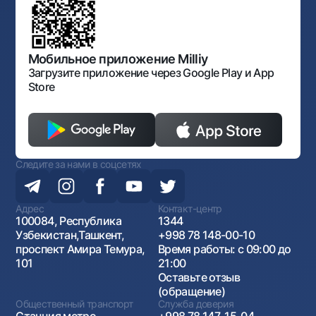
документов
Галерея изобразительного искусства Узбекистана
Карта сайта
Нормативно-правовые документы
Порядок и режим работы НБУ
Открытые данные
Антимонопольный комплаенс
Мобильное приложение Milliy
Загрузите приложение через Google Play и App
Store
Следите за нами в соцсетях
Адрес
Контакт-центр
100084, Республика
1344
Узбекистан,Ташкент,
+998 78 148-00-10
проспект Амира Темура,
Время работы: с 09:00 до
101
21:00
Оставьте отзыв
(обращение)
Общественный транспорт
Служба доверия