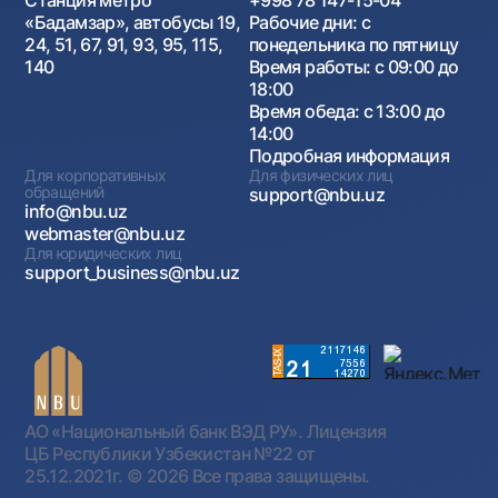
Станция метро
+998 78 147-15-04
«Бадамзар», автобусы 19,
Рабочие дни: с
24, 51, 67, 91, 93, 95, 115,
понедельника по пятницу
140
Время работы: с 09:00 до
18:00
Время обеда: с 13:00 до
14:00
Подробная информация
Для корпоративных
Для физических лиц
обращений
support@nbu.uz
info@nbu.uz
webmaster@nbu.uz
Для юридических лиц
support_business@nbu.uz
АО «Национальный банк ВЭД РУ». Лицензия
ЦБ Республики Узбекистан №22 от
25.12.2021г.
© 2026 Все права защищены.