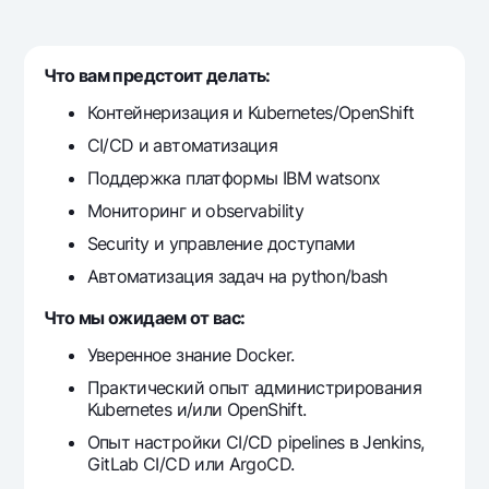
Путешественнику
National Green
До востребования USD
UzCard/HUMO
Эскроу-cчёт
Для всех USD
Visa
Что вам предстоит делать:
Золотой депозит
Тарифы
Visa FIFA
Контейнеризация и Kubernetes/OpenShift
Золотые слитки от НБУ
Mastercard
Акции
CI/CD и автоматизация
Серебряный депозит
Зарплатные
Поддержка платформы IBM watsonx
Мобильное приложение Milliy
Garmin pay
Мониторинг и observability
Часто задаваемые вопросы
Security и управление доступами
Автоматизация задач на python/bash
Ищите по сайту
Что мы ожидаем от вас:
Уверенное знание Docker.
Практический опыт администрирования
Kubernetes и/или OpenShift.
Найти
Полезные ссылки
Опыт настройки CI/CD pipelines в Jenkins,
Часто задаваемые вопросы
GitLab CI/CD или ArgoCD.
Пресс-центр