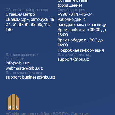
Оставьте отзыв
(обращение)
Общественный транспорт
Служба доверия
Станция метро
+998 78 147-15-04
«Бадамзар», автобусы 19,
Рабочие дни: с
24, 51, 67, 91, 93, 95, 115,
понедельника по пятницу
140
Время работы: с 09:00 до
18:00
Время обеда: с 13:00 до
14:00
Подробная информация
Для корпоративных
Для физических лиц
обращений
support@nbu.uz
info@nbu.uz
webmaster@nbu.uz
Для юридических лиц
support_business@nbu.uz
АО «Национальный банк ВЭД РУ». Лицензия