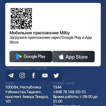
Типовые договоры
Офисы и банкоматы
Противодействие коррупции
Обсуждение проектов нормативно-правовых
Согласие на обработку персональных данных
Фирменный стиль
документов
Галерея изобразительного искусства Узбекистана
Карта сайта
Нормативно-правовые документы
Порядок и режим работы НБУ
Открытые данные
Антимонопольный комплаенс
Мобильное приложение Milliy
Загрузите приложение через Google Play и App
Store
Следите за нами в соцсетях
Адрес
Контакт-центр
100084, Республика
1344
Узбекистан,Ташкент,
+998 78 148-00-10
проспект Амира Темура,
Время работы: с 09:00 до
101
21:00