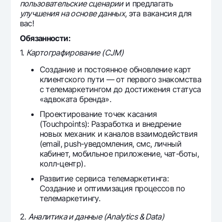
пользовательские сценарии
и предлагать
Офисы и банкоматы
улучшения на основе данных
, эта вакансия для
вас!
Согласие на обработку персональных данных
Обязанности:
Следите за нами в соцсетях
1.
Картографирование (CJM)
Создание и постоянное обновление карт
Контакт-центр
клиентского пути — от первого знакомства
+998 78 148-00-10
1344
с телемаркетингом до достижения статуса
«адвоката бренда».
Проектирование точек касания
(Touchpoints): Разработка и внедрение
новых механик и каналов взаимодействия
(email, push-уведомления, смс, личный
кабинет, мобильное приложение, чат-боты,
колл-центр).
Развитие сервиса телемаркетинга:
Создание и оптимизация процессов по
телемаркетингу.
2.
Аналитика и данные (Analytics & Data)