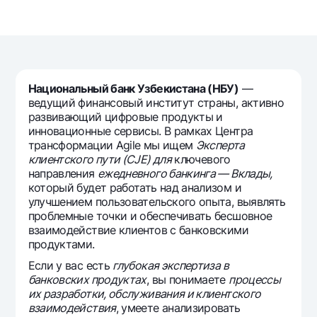
Путешественнику
National Green
До востребования USD
UzCard/HUMO
Эскроу-cчёт
Для всех USD
Visa
Золотой депозит
Тарифы
Visa FIFA
Золотые слитки от НБУ
Mastercard
Национальный банк Узбекистана (НБУ)
—
Акции
Серебряный депозит
ведущий финансовый институт страны, активно
Зарплатные
развивающий цифровые продукты и
Мобильное приложение Milliy
Garmin pay
инновационные сервисы. В рамках Центра
трансформации Agile мы ищем
Эксперта
Часто задаваемые вопросы
клиентского пути (CJE) для
ключевого
направления
ежедневного банкинга — Вклады,
который будет работать над анализом и
Ищите по сайту
улучшением пользовательского опыта, выявлять
проблемные точки и обеспечивать бесшовное
взаимодействие клиентов с банковскими
продуктами.
Если у вас есть
глубокая экспертиза в
Найти
Полезные ссылки
банковских продуктах
, вы понимаете
процессы
Часто задаваемые вопросы
их разработки, обслуживания и клиентского
взаимодействия
, умеете анализировать
Пресс-центр