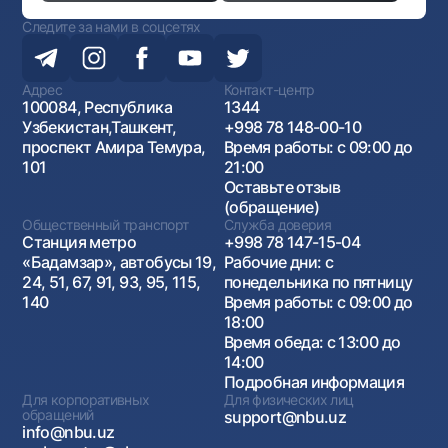
Следите за нами в соцсетях
8 391 026
5 301 675
3 0
66
Адрес
Контакт-центр
8 391 026
5 245 037
3 1
67
100084, Республика
1344
Узбекистан,Ташкент,
+998 78 148-00-10
проспект Амира Темура,
Время работы: с 09:00 до
8 391 026
5 187 361
3 2
68
101
21:00
Оставьте отзыв
(обращение)
8 391 026
5 128 627
3 2
69
Общественный транспорт
Служба доверия
Станция метро
+998 78 147-15-04
«Бадамзар», автобусы 19,
Рабочие дни: с
8 391 026
5 068 816
3 3
70
24, 51, 67, 91, 93, 95, 115,
понедельника по пятницу
140
Время работы: с 09:00 до
18:00
8 391 026
5 007 909
3 3
71
Время обеда: с 13:00 до
14:00
Подробная информация
8 391 026
4 945 885
3 4
72
Для корпоративных
Для физических лиц
обращений
support@nbu.uz
info@nbu.uz
8 391 026
4 882 724
3 5