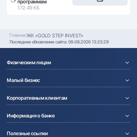
программам
172.49 КБ
Главная
/
ЖК «GOLD STEP INVEST»
Последнее обновление сайта:
09.08.2026 13:23:29
Физическим лицам
Кредиты
Малый бизнес
Вклады
Карты
Расчетный счет
Курсы валют
Корпоративным клиентам
Кредиты
Денежные переводы
Эквайринг
Тарифы
Расчетный счет
Депозиты
Акции
Информация о банке
Факторинг
Карты
Мобильное приложение Milliy
Аккредитив
Тарифы
О банке
Карты
Партнёрские сервисы
Полезные ссылки
Акционерам и инвесторам
Зарплатный проект