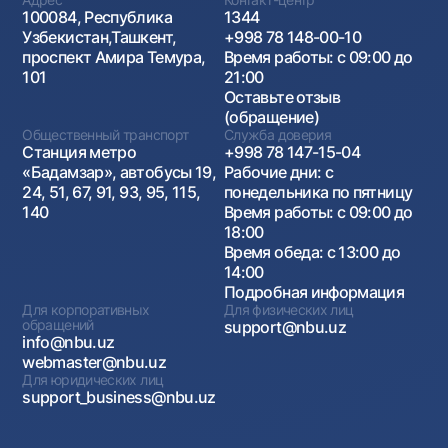
100084, Республика
1344
Узбекистан,Ташкент,
+998 78 148-00-10
проспект Амира Темура,
Время работы: с 09:00 до
101
21:00
Оставьте отзыв
(обращение)
Общественный транспорт
Служба доверия
Станция метро
+998 78 147-15-04
«Бадамзар», автобусы 19,
Рабочие дни: с
24, 51, 67, 91, 93, 95, 115,
понедельника по пятницу
140
Время работы: с 09:00 до
18:00
Время обеда: с 13:00 до
14:00
Подробная информация
Для корпоративных
Для физических лиц
обращений
support@nbu.uz
info@nbu.uz
webmaster@nbu.uz
Для юридических лиц
support_business@nbu.uz