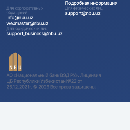
Подробная информация
Для корпоративных
Для физических лиц
обращений
support@nbu.uz
info@nbu.uz
webmaster@nbu.uz
Для юридических лиц
support_business@nbu.uz
АО «Национальный банк ВЭД РУ». Лицензия
ЦБ Республики Узбекистан №22 от
25.12.2021г.
© 2026 Все права защищены.