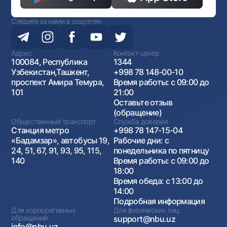
Следите за нами в соцсетях
5 715 603
4 968 530
747
92
Адрес
Контакт-центр
5 715 603
4 958 258
757
93
100084, Республика
1344
Узбекистан,Ташкент,
+998 78 148-00-10
проспект Амира Темура,
Время работы: с 09:00 до
5 715 603
4 947 844
767
94
101
21:00
Оставьте отзыв
(обращение)
5 715 603
4 937 288
778
95
Общественный транспорт
Служба доверия
Станция метро
+998 78 147-15-04
«Бадамзар», автобусы 19,
Рабочие дни: с
5 715 603
4 926 586
789
96
24, 51, 67, 91, 93, 95, 115,
понедельника по пятницу
140
Время работы: с 09:00 до
18:00
5 715 603
4 915 737
799
97
Время обеда: с 13:00 до
14:00
Подробная информация
5 715 603
4 904 739
810
98
Для корпоративных
Для физических лиц
обращений
support@nbu.uz
info@nbu.uz