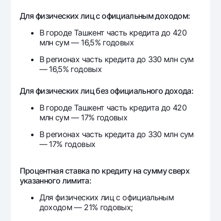
Для физических лиц с официальным доходом:
5 715 603
5 450 986
264
16
В городе Ташкент часть кредита до 420
млн сум — 16,5% годовых
5 715 603
5 447 348
268
17
В регионах часть кредита до 330 млн сум
— 16,5% годовых
5 715 603
5 443 659
271
18
Для физических лиц без официального дохода:
В городе Ташкент часть кредита до 420
5 715 603
5 439 920
275
19
млн сум — 17% годовых
В регионах часть кредита до 330 млн сум
5 715 603
5 436 129
279
20
— 17% годовых
5 715 603
5 432 286
283
Процентная ставка по кредиту на сумму сверх
21
указанного лимита:
5 715 603
5 428 391
287
Для физических лиц с официальным
22
доходом — 21% годовых;