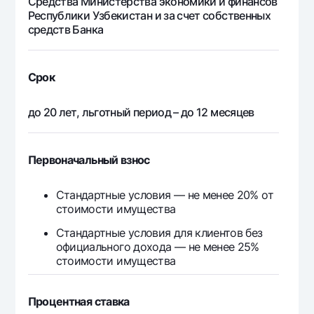
Средства Министерства экономики и финансов
5 715 603
5 478 372
237
Республики Узбекистан и за счет собственных
8
средств Банка
5 715 603
5 475 110
240
9
Срок
5 715 603
5 471 804
243
10
до 20 лет, льготный период – до 12 месяцев
5 715 603
5 468 451
247
11
Первоначальный взнос
5 715 603
5 465 053
250
12
Стандартные условия — не менее 20% от
стоимости имущества
5 715 603
5 461 608
253
13
Стандартные условия для клиентов без
официального дохода — не менее 25%
стоимости имущества
5 715 603
5 458 116
257
14
Процентная ставка
5 715 603
5 454 575
261
15