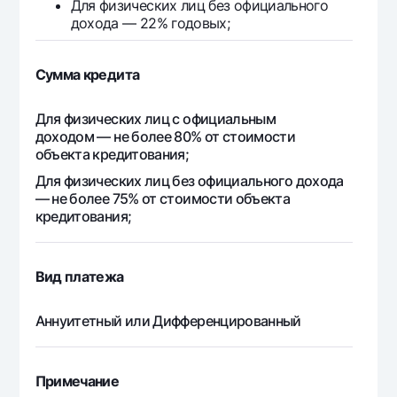
Для физических лиц без официального
5 715 603
5 424 442
291
23
дохода — 22% годовых;
5 715 603
5 420 438
295
24
Сумма кредита
5 715 603
5 416 380
299
Для физических лиц с официальным
25
доходом — не более 80% от стоимости
объекта кредитования;
5 715 603
5 412 265
303
26
Для физических лиц без официального дохода
— не более 75% от стоимости объекта
кредитования;
5 715 603
5 408 095
307
27
5 715 603
5 403 866
311
Вид платежа
28
Аннуитетный или Дифференцированный
5 715 603
5 399 580
316
29
5 715 603
5 395 235
320
Примечание
30