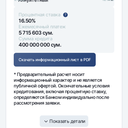
Процентная ставка
?
16.50%
Ежемесячный платеж
5 715 603
сум.
Сумма кредита
400 000 000
сум.
Скачать информационный лист в PDF
* Предварительный расчет носит
информационный характер и не является
публичной офертой. Окончательные условия
кредитования, включая процентную ставку,
определяются Банком индивидуально после
рассмотрения заявки.
Показать детали
Месяц
Ежемесячный
Проценты
Осн