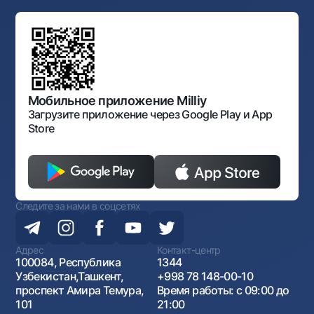
Ссылки на вышестоящие органы
Махаллинский банкир
Правление банка
Типовые договоры
Офисы и банкоматы
Противодействие коррупции
Обсуждение проектов нормативно-правовых
Согласие на обработку персональных данных
Фирменный стиль
документов
Галерея изобразительного искусства Узбекистана
Карта сайта
Нормативно-правовые документы
Порядок и режим работы НБУ
Открытые данные
Антимонопольный комплаенс
Мобильное приложение Milliy
Загрузите приложение через Google Play и App
Store
Следите за нами в соцсетях
Адрес
Контакт-центр
100084, Республика
1344
Узбекистан,Ташкент,
+998 78 148-00-10
проспект Амира Темура,
Время работы: с 09:00 до
101
21:00