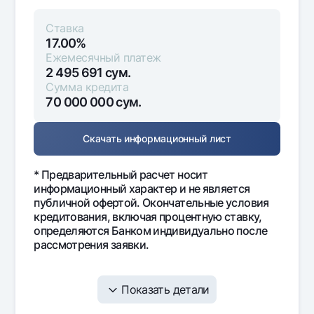
Ставка
17.00%
Ежемесячный платеж
2 495 691
сум.
Сумма кредита
70 000 000
сум.
Скачать информационный лист
* Предварительный расчет носит
информационный характер и не является
публичной офертой. Окончательные условия
кредитования, включая процентную ставку,
определяются Банком индивидуально после
рассмотрения заявки.
Показать детали
Месяц
Ежемесячный
Проценты
Осн
платеж
дол