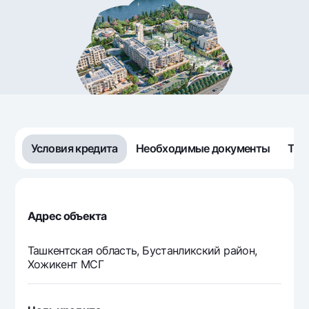
Условия кредита
Необходимые документы
Тре
Адрес объекта
Ташкентская область, Бустанликский район,
Хожикент МСГ