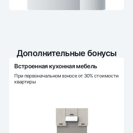
Офисы и банкоматы
Согласие на обработку персональных данных
Следите за нами в соцсетях
Контакт-центр
+998 78 148-00-10
1344
Дополнительные бонусы
Встроенная кухонная мебель
При первоначальном взносе от 30% стоимости
квартиры