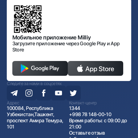
Офисы и банкоматы
Противодействие коррупции
Обсуждение проектов нормативно-правовых
Согласие на обработку персональных данных
Фирменный стиль
документов
Галерея изобразительного искусства Узбекистана
Карта сайта
Нормативно-правовые документы
Порядок и режим работы НБУ
Открытые данные
Антимонопольный комплаенс
Мобильное приложение Milliy
Загрузите приложение через Google Play и App
Store
Следите за нами в соцсетях
Адрес
Контакт-центр
100084, Республика
1344
Узбекистан,Ташкент,
+998 78 148-00-10
проспект Амира Темура,
Время работы: с 09:00 до
101
21:00
Оставьте отзыв