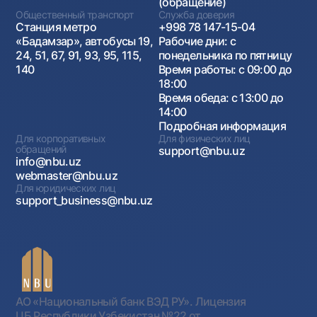
(обращение)
Общественный транспорт
Служба доверия
Станция метро
+998 78 147-15-04
«Бадамзар», автобусы 19,
Рабочие дни: с
24, 51, 67, 91, 93, 95, 115,
понедельника по пятницу
140
Время работы: с 09:00 до
18:00
Время обеда: с 13:00 до
14:00
Подробная информация
Для корпоративных
Для физических лиц
обращений
support@nbu.uz
info@nbu.uz
webmaster@nbu.uz
Для юридических лиц
support_business@nbu.uz
АО «Национальный банк ВЭД РУ». Лицензия
ЦБ Республики Узбекистан №22 от