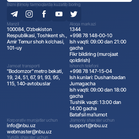
Bizni ijtimoiy tarmoqlarda kuzatib boring
Manzil
Aloqa markazi
100084, O‘zbekiston
1344
Respublikasi, Toshkent sh.,
+998 78 148-00-10
Amir Temur shoh ko‘chasi,
Ish vaqti: 09:00 dan 21:00
101-uy
gacha
Fikr bildiring (murojaat
qoldirish)
Jamoat transporti
Ishonch telefoni
"Bodomzor" metro bekati,
+998 78 147-15-04
19, 24, 51, 67, 91, 93, 95,
Ish kunlari: Dushanbadan
115, 140-avtobuslar
Jumagacha
Ish vaqti: 09:00 dan 18:00
gacha
Tushlik vaqti: 13:00 dan
14:00 gacha
Batafsil maʼlumot
Korporativ murojatlar uchun
Jismoniy shaxslar uchun
info@nbu.uz
support@nbu.uz
webmaster@nbu.uz
Yuridik shaxslar uchun