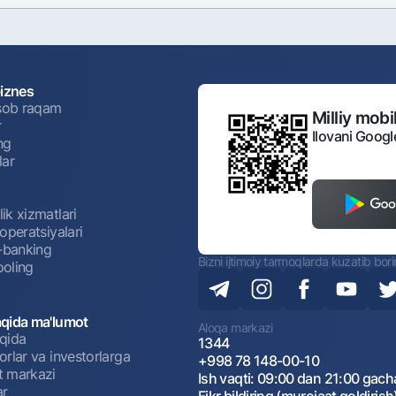
biznes
isob raqam
Milliy mobil
r
Ilovani Googl
ng
lar
ik xizmatlari
operatsiyalari
t-banking
Bizni ijtimoiy tarmoqlarda kuzatib bor
oling
qida ma'lumot
Aloqa markazi
qida
1344
rlar va investorlarga
+998 78 148-00-10
 markazi
Ish vaqti: 09:00 dan 21:00 gach
ar