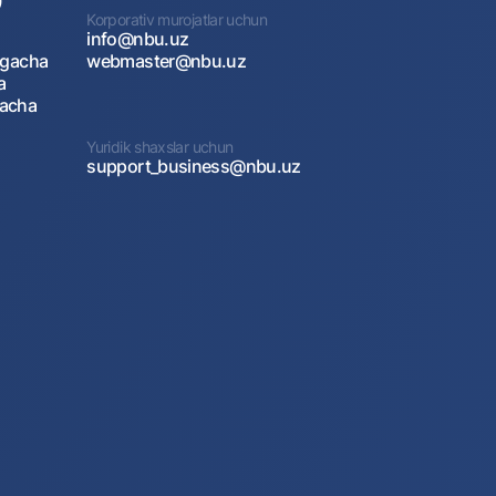
)
Korporativ murojatlar uchun
info@nbu.uz
agacha
webmaster@nbu.uz
a
gacha
Yuridik shaxslar uchun
support_business@nbu.uz