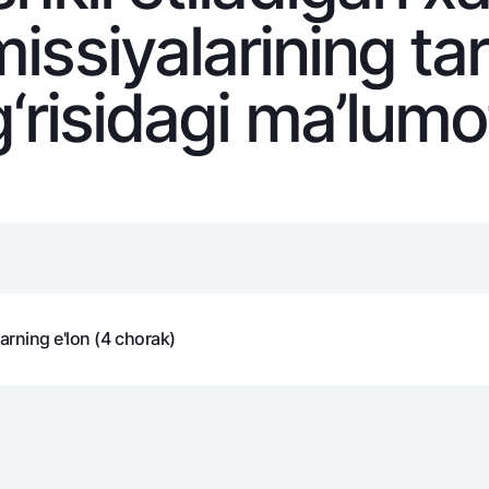
issiyalarining tar
NBU’dan oltin quymalar
Garmin pay
Kumush omonat
g‘risidagi ma’lumo
Valyutalar kursi
Eskrou hisob
Aksiyalar
Milliy mobil i
larning e'lon (4 chorak)
omatlar
Shaxsiy ma'lumotlarni qayta ishlashga rozilik berish
Aloqa markazi
+998 78 148-00-10
1344