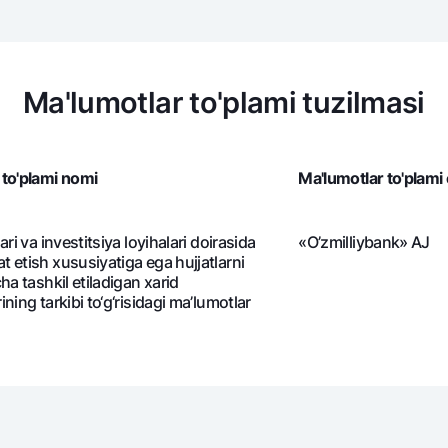
Ma'lumotlar to'plami tuzilmasi
 to'plami nomi
Ma'lumotlar to'plami
ari va investitsiya loyihalari doirasida
«O’zmilliybank» AJ
 etish xususiyatiga ega hujjatlarni
ha tashkil etiladigan xarid
ning tarkibi to‘g‘risidagi ma’lumotlar