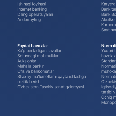
Ish haqi loyihasi
Karyera
Internet banking
Bank tar
Diling operatsiyalari
Bank Bo
Anderrayting
Aksilko
Korpora
Sayt har
Foydali havolalar
Normati
Ko'p beriladigan savollar
Yuqori t
Sotuvdagi mol-mulklar
havolala
Auksionlar
Standar
Mahalla bankiri
Normativ
Ofis va bankomatlar
muhokam
Shaxsiy ma'lumotlarni qayta ishlashga
Normativ
rozilik berish
O'zbeki
O‘zbekiston Tasviriy san’at galereyasi
Iqtisodi
tartibi v
Ochiq m
Monopol