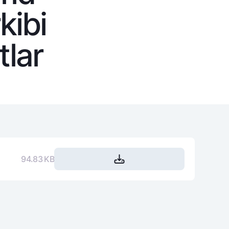
kibi
tlar
varag‘i
lovasi
94.83 KB