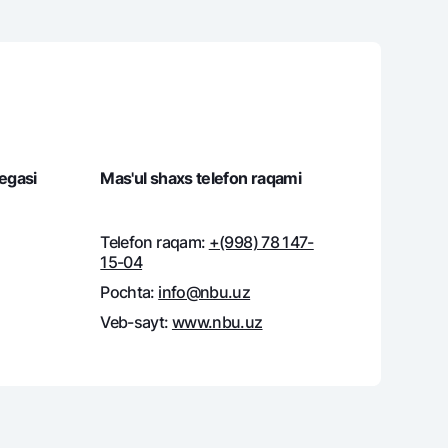
 egasi
Mas'ul shaxs telefon raqami
Telefon raqam:
+(998) 78 147-
15-04
Pochta:
info@nbu.uz
Veb-sayt:
www.nbu.uz