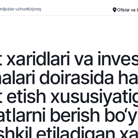
 mijozlar uchun
Ko'proq
Ofislar va
Karyera
Bank haqida
Kichik biznes uchun
Oddiy versiya
 xaridlari va inves
Oq-qora versiya
Omonatlar
Kartalar
halari doirasida 
Ovozni yoqish
Hamma uchun
Bepul
Jozibali
Premial
 etish xususiyat
Vozmojno vse
Sayohatchiga
Talab qilib olinguncha
UzCard/HUMO
atlarni berish bo‘
Yevro
Visa
Hamma uchun USD uchun
Visa FIFA
shkil etiladigan xa
Talab qilib olinguncha USD
Mastercard
Oltin omonat
Ish haqi