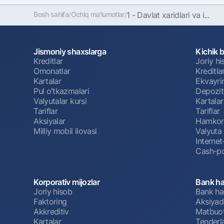
Bosh sahifa
/
Ochiq ma'lumotlar
/
1 - Davlat xaridlari va i...
Jismoniy shaxslarga
Kichik 
Kreditlar
Joriy h
Omonatlar
Kreditla
Kartalar
Ekvayri
Pul oʻtkazmalari
Depozit
Valyutalar kursi
Kartalar
Tariflar
Tariflar
Aksiyalar
Hamkorl
Milliy mobil ilovasi
Valyuta 
Interne
Cash-po
Korporativ mijozlar
Bank ha
Joriy hisob
Bank ha
Faktoring
Aksiyado
Akkreditiv
Matbuot
Kartalar
Tenderl