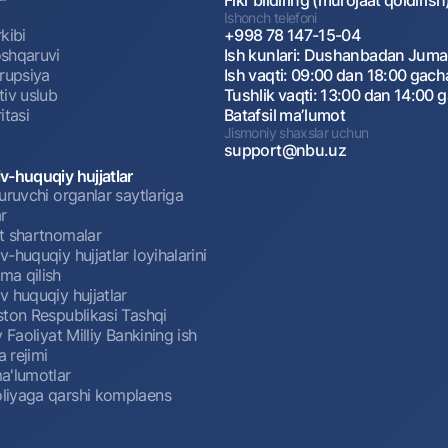
Fikr bildiring (murojaat qoldirish
Ishonch telefoni
kibi
+998 78 147-15-04
shqaruvi
Ish kunlari: Dushanbadan Jum
rrupsiya
Ish vaqti: 09:00 dan 18:00 gach
tiv uslub
Tushlik vaqti: 13:00 dan 14:00 
itasi
Batafsil maʼlumot
Jismoniy shaxslar uchun
support@nbu.uz
v-huquqiy hujjatlar
uruvchi organlar saytlariga
r
t shartnomalar
-huquqiy hujjatlar loyihalarini
a qilish
 huquqiy hujjatlar
ston Respublikasi Tashqi
y Faoliyat Milliy Bankining ish
a rejimi
a'lumotlar
iyaga qarshi komplaens