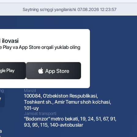
Saytning so'nggi yangilanishi:
07.08.2026 12:23:57
 ilovasi
e Play va App Store orqali yuklab oling
ing
Manzil
100084, O‘zbekiston Respublikasi,
Toshkent sh., Amir Temur shoh ko‘chasi,
101-uy
Jamoat transporti
"Bodomzor" metro bekati, 19, 24, 51, 67, 91,
93, 95, 115, 140-avtobuslar
a