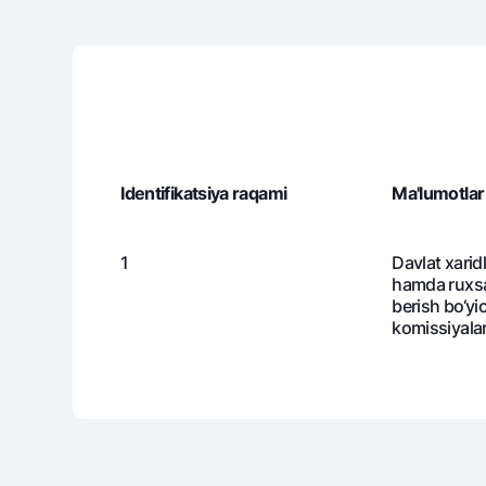
Identifikatsiya raqami
Ma'lumotlar
1
Davlat xaridl
hamda ruxsat
berish bo‘yic
komissiyalari