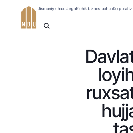
Jismoniy shaxslarga
Kichik biznes uchun
Korporativ
Onlayn-bank
O'zbek
Jismoniy shaxslarga (Milliy)
English
Oddiy versiya
Jismoniy shaxslarga
Biznes uchun (iBank)
Русский
Davlat
Oq-qora versiya
Shaxsiy kabinet
Ovozni yoqish
Kreditlar
loyi
Ipoteka
Avtokredit
ruxsat
Mikroqarz
Ta’lim krеditi
hujj
Overdraft
National Green
ta