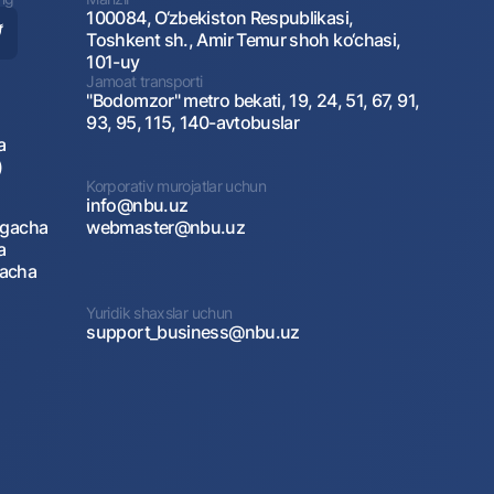
100084, O‘zbekiston Respublikasi,
Toshkent sh., Amir Temur shoh ko‘chasi,
101-uy
Jamoat transporti
"Bodomzor" metro bekati, 19, 24, 51, 67, 91,
93, 95, 115, 140-avtobuslar
a
)
Korporativ murojatlar uchun
info@nbu.uz
agacha
webmaster@nbu.uz
a
gacha
Yuridik shaxslar uchun
support_business@nbu.uz