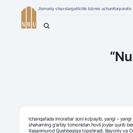
Jismoniy shaxslarga
Kichik biznes uchun
Korporativ
Onlayn-bank
O'zbek
Jismoniy shaxslarga (Milliy)
English
Oddiy versiya
Jismoniy shaxslarga
Biznes uchun (iBank)
Русский
Oq-qora versiya
“Nu
Shaxsiy kabinet
Ovozni yoqish
Kreditlar
Ipoteka
Avtokredit
Mikroqarz
Ta’lim krеditi
Overdraft
National Green
Ichanqal’ada imoratlar soni ko‘payib, yangi – yan
shaharning g‘arbiy tomonidan hovli joylar qurib bеr
Xasanmurod Qushbеgiga topshiradi. Bayoniy va Oga