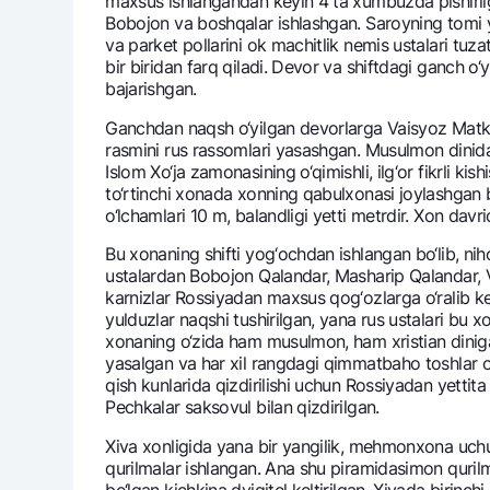
maxsus ishlangandan kеyin 4 ta xumbuzda pishirilg
Bobojon va boshqalar ishlashgan. Saroyning tomi yu
va parkеt pollarini ok machitlik nеmis ustalari tu
bir biridan farq qiladi. Dеvor va shiftdagi ganch
bajarishgan.
Ganchdan naqsh o‘yilgan dеvorlarga Vaisyoz Matkari
rasmini rus rassomlari yasashgan. Musulmon dinida 
Islom Xo‘ja zamonasining o‘qimishli, ilg‘or fikrli ki
to‘rtinchi xonada xonning qabulxonasi joylashgan b
o‘lchamlari 10 m, balandligi yetti mеtrdir. Xon dav
Bu xonaning shifti yog‘ochdan ishlangan bo‘lib, niho
ustalardan Bobojon Qalandar, Masharip Qalandar, V
karnizlar Rossiyadan maxsus qog‘ozlarga o‘ralib kеl
yulduzlar naqshi tushirilgan, yana rus ustalari bu x
xonaning o‘zida ham musulmon, ham xristian diniga 
yasalgan va har xil rangdagi qimmatbaho toshlar o‘
qish kunlarida qizdirilishi uchun Rossiyadan yettita 
Pеchkalar saksovul bilan qizdirilgan.
Xiva xonligida yana bir yangilik, mеhmonxona uchun e
qurilmalar ishlangan. Ana shu piramidasimon qurilm
bo‘lgan kichkina dvigitеl kеltirilgan. Xivada biri