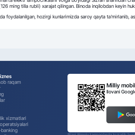
126 ming tilla rubli) xarajat qilingan. Binoda inqilobdan kеyin h
a foydalanilgan, hozirgi kunlarimizda saroy qayta ta’mirlanib, asl 
biznes
isob raqam
Milliy mobil
r
Ilovani Googl
ng
lar
ik xizmatlari
operatsiyalari
t-banking
Bizni ijtimoiy tarmoqlarda kuzatib bor