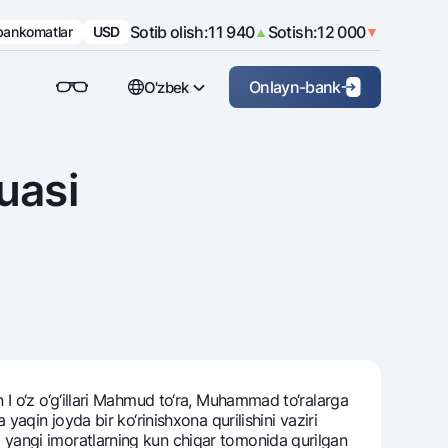
Sotib olish:
11 940
Sotish:
12 000
USD
▲
▼
Sotib olish:
13 670
Sotish:
13 850
 bankomatlar
EUR
▲
▼
Sotib olish:
15 820
Sotish:
16 420
GBP
▲
▼
Sotib olish:
14 510
Sotish:
15 110
CHF
▲
▼
Onlayn-bank
O'zbek
Sotib olish:
1 635
Sotish:
1 840
CNY
▲
▼
Sotib olish:
65
Sotish:
80
JPY
▲
▼
Jismoniy shaxslarga (Milliy)
Korporativ mijozlar uchun
English
Sotib olish:
110
Sotish:
150
RUB
▲
▼
Biznes uchun (iBank)
uasi
Русский
Shaxsiy kabinet
I o‘z o‘g‘illari Mahmud to‘ra, Muhammad to‘ralarga
aqin joyda bir ko‘rinishxona qurilishini vaziri
yangi imoratlarning kun chiqar tomonida qurilgan