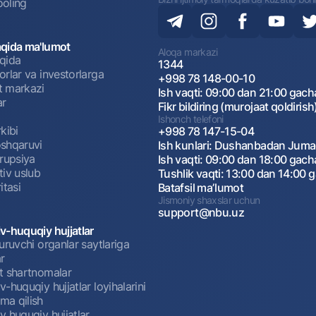
oling
qida ma'lumot
Aloqa markazi
qida
1344
rlar va investorlarga
+998 78 148-00-10
 markazi
Ish vaqti: 09:00 dan 21:00 gach
ar
Fikr bildiring (murojaat qoldirish
Ishonch telefoni
kibi
+998 78 147-15-04
shqaruvi
Ish kunlari: Dushanbadan Jum
rrupsiya
Ish vaqti: 09:00 dan 18:00 gach
tiv uslub
Tushlik vaqti: 13:00 dan 14:00 
itasi
Batafsil maʼlumot
Jismoniy shaxslar uchun
support@nbu.uz
v-huquqiy hujjatlar
uruvchi organlar saytlariga
r
t shartnomalar
-huquqiy hujjatlar loyihalarini
a qilish
 huquqiy hujjatlar