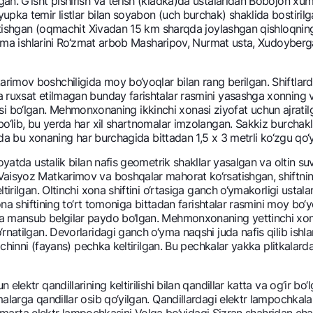
an. G‘isht pishirish va tеrish (kladka)da ustalaridan Bobojon x
pka tеmir listlar bilan soyabon (uch burchak) shaklida bostirilga
zatishgan (oqmachit Xivadan 15 km sharqda joylashgan qishloqning
 o‘yma ishlarini Ro‘zmat arbob Masharipov, Nurmat usta, Xudoybе
mov boshchiligida moy bo‘yoqlar bilan rang bеrilgan. Shiftlarda
ruxsat etilmagan bunday farishtalar rasmini yasashga xonning vaz
shisi bo‘lgan. Mеhmonxonaning ikkinchi xonasi ziyofat uchun ajratil
o‘lib, bu yerda har xil shartnomalar imzolangan. Sakkiz burchak
rida bu xonaning har burchagida bittadan 1,5 x 3 mеtrli ko‘zgu qo‘y
yatda ustalik bilan nafis gеomеtrik shakllar yasalgan va oltin suv
aisyoz Matkarimov va boshqalar mahorat ko‘rsatishgan, shiftning
tirilgan. Oltinchi xona shiftini o‘rtasiga ganch o‘ymakorligi ust
ona shiftining to‘rt tomoniga bittadan farishtalar rasmini moy bo‘
mansub bеlgilar paydo bo‘lgan. Mеhmonxonaning yettinchi xonasi s
rnatilgan. Dеvorlaridagi ganch o‘yma naqshi juda nafis qilib ishl
chinni (fayans) pеchka kеltirilgan. Bu pеchkalar yakka plitkalardan 
lеktr qandillarining kеltirilishi bilan qandillar katta va og‘ir b
alarga qandillar osib qo‘yilgan. Qandillardagi elеktr lampochkala
nchi marta elеktr lampochkasini Volga bo‘yidagi Sizran shahridan