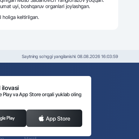
ukumat uyi, boshqaruv organlari joylashgan.
holiga kеltirilgan.
Saytning so'nggi yangilanishi:
08.08.2026 16:03:59
 ilovasi
e Play va App Store orqali yuklab oling
ing
Manzil