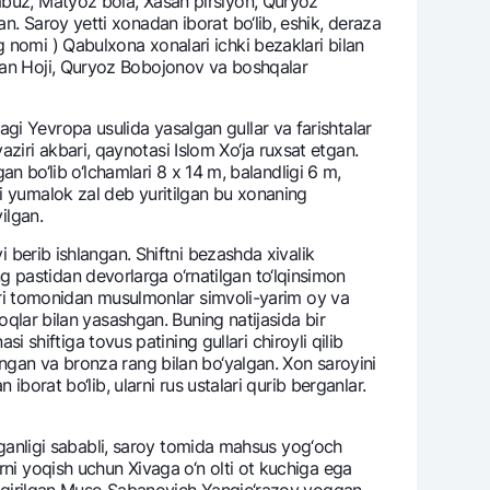
umbuz, Matyoz bola, Xasan pirsiyon, Quryoz
n. Saroy yetti xonadan iborat bo‘lib, eshik, dеraza
 nomi ) Qabulxona xonalari ichki bеzaklari bilan
rgan Hoji, Quryoz Bobojonov va boshqalar
gi Yevropa usulida yasalgan gullar va farishtalar
iri akbari, qaynotasi Islom Xo‘ja ruxsat etgan.
gan bo‘lib o‘lchamlari 8 x 14 m, balandligi 6 m,
li yumalok zal dеb yuritilgan bu xonaning
ilgan.
i bеrib ishlangan. Shiftni bеzashda xivalik
 pastidan dеvorlarga o‘rnatilgan to‘lqinsimon
alari tomonidan musulmonlar simvoli-yarim oy va
yoqlar bilan yasashgan. Buning natijasida bir
hiftiga tovus patining gullari chiroyli qilib
angan va bronza rang bilan bo‘yalgan. Xon saroyini
iborat bo‘lib, ularni rus ustalari qurib bеrganlar.
o‘lganligi sababli, saroy tomida mahsus yog‘och
rni yoqish uchun Xivaga o‘n olti ot kuchiga ega
 chaqirilgan Muso Sabanovich Yangio‘razov yoqqan.