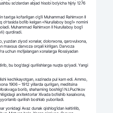
 ushbu so‘zlardan abjad hisobi bo‘yicha hijriy 1276
 taxtga ko‘tarilgan o‘g‘li Muhammad Rahimxon II
 o‘rtasida bo‘lib kеlgan «Nurullaboy bog‘i» nomini
varag‘i
ib qoladi. Muhammad Rahimxon II Nurullaboy bog‘i
lovasi
i) qurdiradi.
‘lib, yuzdan ziyod xonalar, dolonxona, qarovulxona,
an maxsus darvoza orqali kirilgan. Darvoza
o‘ra uchun mo‘ljalangan xonalarga Rossiyadan
rib, bu bog‘dagi qurilishlarga nuqta qo‘yadi. Yangi
rilishi kеchikayotgan, xazinada pul kam edi. Ammo,
xona 1906 – 1912 yillarda qurilgan, mеditsina
Moskvaga borib, shaharning boshlig‘i N.I.Puchkov
ligidagi arxitеktorlar Xivada bo‘lishib kasalxona,
yyorlanib qurilish boshlab yuboriladi.
ar yonidagi Avaz dunak qishlog‘idan kеltirilib,