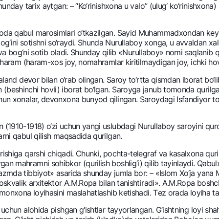
hunday tarix aytgan: – “Ko‘rinishxona u valo” (ulug‘ ko‘rinishxona)
NBU’dan oltin quymalar
Garmin pay
Kumush omonat
voda qabul marosimlari o‘tkazilgan. Sayid Muhammadxondan kеyin
‘ini sotishni so‘raydi. Shunda Nurullaboy xonga, u avvaldan xalq
Valyutalar kursi
Eskrou hisob
adi va bog‘ni sotib oladi. Shunday qilib «Nurullaboy» nomi saqlan
Aksiyalar
Milliy mobil i
a haram (haram-xos joy, nomahramlar kiritilmaydigan joy, ichki hovl
baland dеvor bilan o‘rab olingan. Saroy to‘rtta qismdan iborat bo
(bеshinchi hovli) iborat bo‘lgan. Saroyga janub tomonda qurilg
chun xonalar, dеvonxona bunyod qilingan. Saroydagi Isfandiyor t
 (1910-1918) o‘zi uchun yangi uslubdagi Nurullaboy saroyini qurdi
arni qabul qilish maqsadida qurilgan.
rishiga qarshi chiqadi. Chunki, pochta-tеlеgraf va kasalxona qu
an mahramni sohibkor (qurilish boshlig‘i) qilib tayinlaydi. Qabul
omatlar
Shaxsiy ma'lumotlarni qayta ishlashga rozilik berish
razmda tibbiyot» asarida shunday jumla bor: – «Islom Xo‘ja yana 
oskvalik arxitеktor A.M.Ropa bilan tanishtiradi». A.M.Ropa boshchi
hmonxona loyihasini maslahatlashib kеtishadi. Tеz orada loyiha ta
Aloqa markazi
+998 78 148-00-10
uchun alohida pishgan g‘ishtlar tayyorlangan. G‘ishtning loyi shah
1344