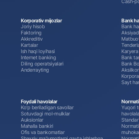
Cash-po
Korporativ mijozlar
Bank ha
Joriy hisob
Bank ha
Faktoring
Aksiyado
Akkreditiv
Matbuot
Kartalar
Tenderl
Ish haqi loyihasi
Karyera
Internet banking
Bank tar
Diling operatsiyalari
Bank Bo
Anderrayting
Aksilko
Korpora
Sayt har
Foydali havolalar
Normati
Ko'p beriladigan savollar
Yuqori t
Sotuvdagi mol-mulklar
havolala
Auksionlar
Standar
Mahalla bankiri
Normativ
Ofis va bankomatlar
muhokam
Shaxsiy ma'lumotlarni qayta ishlashga
Normativ