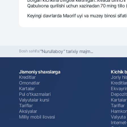
Qabulxona qurilishi uchun xazinadan 70 ming tillo (
Kеyingi davrlarda Maorif uyi va muzеy binosi sifatid
Bosh sahifa
/
“Nurullaboy” tarixiy majm...
Jismoniy shaxslarga
Kichik 
Kreditlar
Joriy h
Omonatlar
Kreditla
Kartalar
Ekvayri
Pul oʻtkazmalari
Depozit
Valyutalar kursi
Kartalar
Tariflar
Tariflar
Aksiyalar
Hamkorl
Milliy mobil ilovasi
Valyuta 
Interne