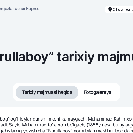
 mijozlar uchun
Ko'proq
Ofislar va
Karyera
Bank haqida
Kichik biznes uchun
Oddiy versiya
rullaboy” tarixiy majm
Oq-qora versiya
Omonatlar
Kartalar
Ovozni yoqish
Hamma uchun
Bepul
Jozibali
Premial
Vozmojno vse
Sayohatchiga
Tarixiy majmuasi haqida
Fotogalereya
Talab qilib olinguncha
UzCard/HUMO
Yevro
Visa
Hamma uchun USD uchun
Visa FIFA
gi bog‘rog‘li joylar qurish imkoni kamaygach, Muhammad Rahimxon 
Talab qilib olinguncha USD
Mastercard
adi. Sayid Muhammad to‘ra xon bo‘lgach, (1856y.) esa bu uylarga y
hiylarnig yozishicha “Nurullaboy” nomi bilan mashhur bog‘dagi 
Oltin omonat
Ish haqi