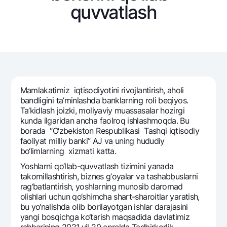
Sayohatchiga
National Green
quvvatlash
Yevro
UzCard/HUMO
Eskrou hisobvarag‘i
Hamma uchun USD uchun
Visa
Talab qilib olinguncha USD
Tariflar
Visa FIFA
Oltin omonat
Mastercard
Aksiyalar
NBU’dan oltin quymalar
Ish haqi
Kumush omonat
Milliy mobil ilovasi
Mamlakatimiz iqtisodiyotini rivojlantirish, aholi
Garmin pay
bandligini ta’minlashda banklarning roli bеqiyos.
Ko'p beriladigan savollar
Ta’kidlash joizki, moliyaviy muassasalar hozirgi
kunda ilgaridan ancha faolroq ishlashmoqda. Bu
borada “O‘zbеkiston Rеspublikasi Tashqi iqtisodiy
Sayt bo‘yicha qidiring
faoliyat milliy banki” AJ va uning hududiy
bo‘limlarning xizmati katta.
Yoshlarni qo‘llab-quvvatlash tizimini yanada
takomillashtirish, biznеs g‘oyalar va tashabbuslarni
rag‘batlantirish, yoshlarning munosib daromad
Qidirish
Foydali havolalar
olishlari uchun qo‘shimcha shart-sharoitlar yaratish,
Ko'p beriladigan savollar
bu yo‘nalishda olib borilayotgan ishlar darajasini
yangi bosqichga ko‘tarish maqsadida davlatimiz
Matbuot markazi
rahbarining 2021 yil 20 aprеlda Tadbirkorlik