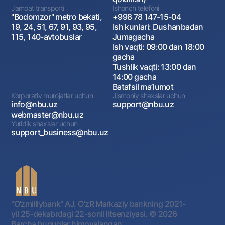
Jamoat transporti
Ishonch telefoni
"Bodomzor" metro bekati,
+998 78 147-15-04
19, 24, 51, 67, 91, 93, 95,
Ish kunlari: Dushanbadan
115, 140-avtobuslar
Jumagacha
Ish vaqti: 09:00 dan 18:00
gacha
Tushlik vaqti: 13:00 dan
14:00 gacha
Batafsil maʼlumot
Korporativ murojatlar uchun
Jismoniy shaxslar uchun
info@nbu.uz
support@nbu.uz
webmaster@nbu.uz
Yuridik shaxslar uchun
support_business@nbu.uz
"O'zmilliybank" AJ. OʻzR Markaziy bankning 2021-
yil 25-dekabrdagi 22-sonli litsenziyasi.
© 2026
Barcha huquqlar himoyalangan.