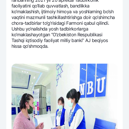
Ofis va bankomatlar
faoliyatini qo‘llab quvvatlash, bandlikka
ko‘maklashish, ijtimoiy himoya va yoshlarning bo‘sh
Shaxsiy ma'lumotlarni qayta ishlashga rozilik berish
vaqtini mazmunli tashkillashtirishga doir qo‘shimcha
chora-tadbirlar to‘g‘risidagi Farmoni qabul qilindi.
Bizni ijtimoiy tarmoqlarda kuzatib boring
Ushbu yo‘nalishda yosh tadbirkorlarga
ko‘maklashayotgan “O‘zbеkiston Rеspublikasi
Tashqi iqtisodiy faoliyat milliy banki” AJ bеqiyos
Aloqa markazi
hissa qo‘shmoqda.
+998 78 148-00-10
1344