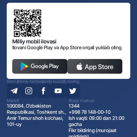
Standart shartnomalar
Ofis va bankomatlar
Aksilkorrupsiya
Normativ-huquqiy hujjatlar loyihalarini muhokama qilish
Shaxsiy ma'lumotlarni qayta ishlashga rozilik berish
Korporativ uslub
Normativ huquqiy hujjatlar
O‘zbekiston Tasviriy san’at galereyasi
Sayt haritasi
O'zbekiston Respublikasi Tashqi Iqtisodiy Faoliyat Milliy
Bankining ish tartibi va rejimi
Ochiq ma'lumotlar
Monopoliyaga qarshi komplaens
Milliy mobil ilovasi
Ilovani Google Play va App Store orqali yuklab oling
Bizni ijtimoiy tarmoqlarda kuzatib boring
Manzil
Aloqa markazi
100084, O‘zbekiston
1344
Respublikasi, Toshkent sh.,
+998 78 148-00-10
Amir Temur shoh ko‘chasi,
Ish vaqti: 09:00 dan 21:00
101-uy
gacha
Fikr bildiring (murojaat
qoldirish)