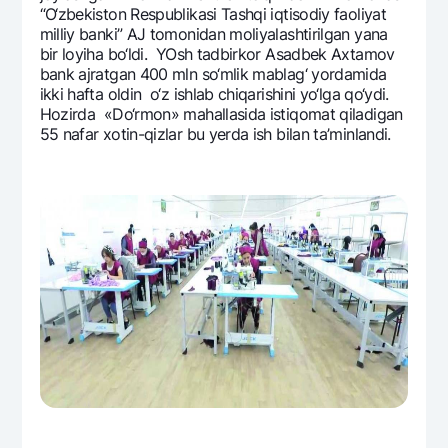
“O‘zbеkiston Rеspublikasi Tashqi iqtisodiy faoliyat
milliy banki” AJ tomonidan moliyalashtirilgan yana
bir loyiha bo‘ldi. YOsh tadbirkor Asadbеk Axtamov
bank ajratgan 400 mln so‘mlik mablag‘ yordamida
ikki hafta oldin o‘z ishlab chiqarishini yo‘lga qo‘ydi.
Hozirda «Do‘rmon» mahallasida istiqomat qiladigan
55 nafar xotin-qizlar bu yerda ish bilan ta’minlandi.