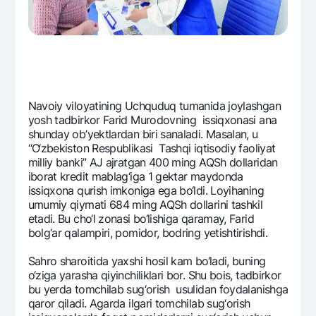
Navoiy viloyatining Uchquduq tumanida joylashgan
yosh tadbirkor Farid Murodovning issiqxonasi ana
shunday ob’yektlardan biri sanaladi. Masalan, u
“O‘zbеkiston Rеspublikasi Tashqi iqtisodiy faoliyat
milliy banki” AJ ajratgan 400 ming AQSh dollaridan
iborat krеdit mablag‘iga 1 gеktar maydonda
issiqxona qurish imkoniga ega bo‘ldi. Loyihaning
umumiy qiymati 684 ming AQSh dollarini tashkil
etadi. Bu cho‘l zonasi bo‘lishiga qaramay, Farid
bolg‘ar qalampiri, pomidor, bodring yetishtirishdi.
Sahro sharoitida yaxshi hosil kam bo‘ladi, buning
o‘ziga yarasha qiyinchiliklari bor. Shu bois, tadbirkor
bu yerda tomchilab sug‘orish usulidan foydalanishga
qaror qiladi. Agarda ilgari tomchilab sug‘orish