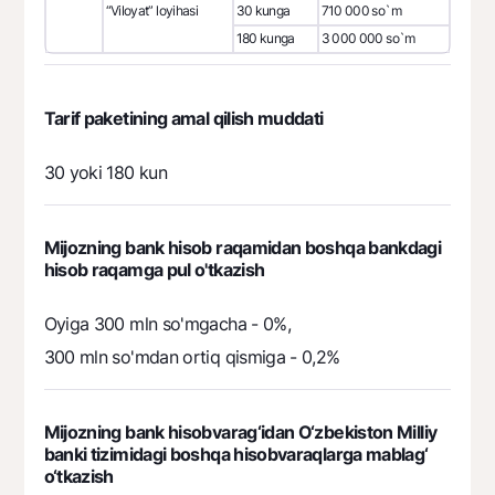
“Viloyat” loyihasi
30 kunga
710 000 so`m
180 kunga
3 000 000 so`m
Tarif paketining amal qilish muddati
30 yoki 180 kun
Mijozning bank hisob raqamidan boshqa bankdagi
hisob raqamga pul o'tkazish
Oyiga 300 mln so'mgacha - 0%,
300 mln so'mdan ortiq qismiga - 0,2%
Mijozning bank hisobvarag‘idan O‘zbekiston Milliy
banki tizimidagi boshqa hisobvaraqlarga mablag‘
o‘tkazish