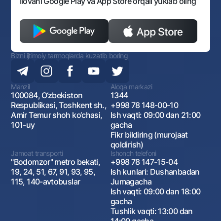
Ilovani Google Play va App Store orqali yuklab oling
Bizni ijtimoiy tarmoqlarda kuzatib boring
Manzil
Aloqa markazi
100084, O‘zbekiston
1344
Respublikasi, Toshkent sh.,
+998 78 148-00-10
Amir Temur shoh ko‘chasi,
Ish vaqti: 09:00 dan 21:00
101-uy
gacha
Fikr bildiring (murojaat
qoldirish)
Jamoat transporti
Ishonch telefoni
"Bodomzor" metro bekati,
+998 78 147-15-04
19, 24, 51, 67, 91, 93, 95,
Ish kunlari: Dushanbadan
115, 140-avtobuslar
Jumagacha
Ish vaqti: 09:00 dan 18:00
gacha
Tushlik vaqti: 13:00 dan
14:00 gacha