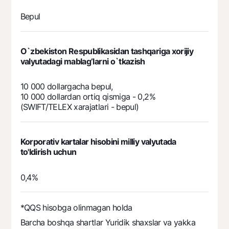
Bepul
O`zbekiston Respublikasidan tashqariga xorijiy
valyutadagi mablag’larni o`tkazish
10 000 dollargacha bepul,
10 000 dollardan ortiq qismiga - 0,2%
(SWIFT/TELEX xarajatlari - bepul)
Korporativ kartalar hisobini milliy valyutada
to'ldirish uchun
0,4%
*QQS hisobga olinmagan holda
Barcha boshqa shartlar Yuridik shaxslar va yakka