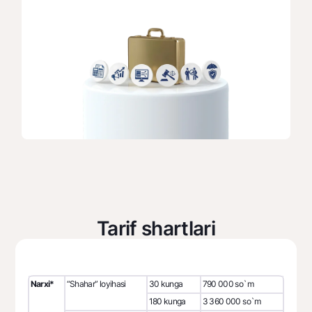
Tarif shartlari
Narxi*
“Shahar” loyihasi
30 kunga
790 000 so`m
180 kunga
3 360 000 so`m