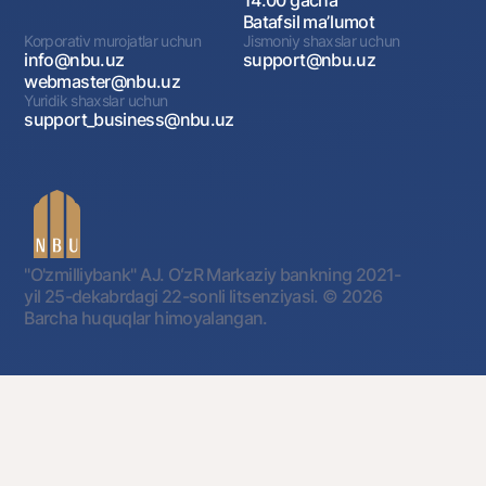
Batafsil maʼlumot
Korporativ murojatlar uchun
Jismoniy shaxslar uchun
info@nbu.uz
support@nbu.uz
webmaster@nbu.uz
Yuridik shaxslar uchun
support_business@nbu.uz
"O'zmilliybank" AJ. OʻzR Markaziy bankning 2021-
yil 25-dekabrdagi 22-sonli litsenziyasi.
© 2026
Barcha huquqlar himoyalangan.