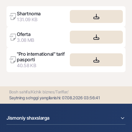
"1344" qisqa raqami bo‘yicha yoki +998 78 148
00 10 raqami bo‘yicha Koll-markazga murojaat
qilishingiz mumkin (ish tartibi soat 09:00 dan soat
Shartnoma
21:00 gacha)
131.09 KB
Oferta
3.08 MB
"Pro international" tarif
pasporti
40.58 KB
Bosh sahifa
/
Kichik biznes
/
Tariflar
/
Saytning so'nggi yangilanishi:
07.08.2026 03:56:41
Jismoniy shaxslarga
Kreditlar