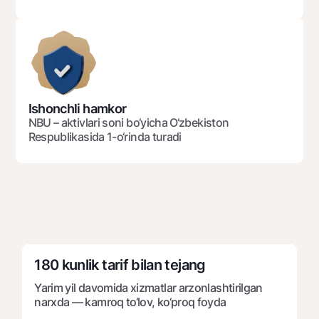
Ofis va bankomatlar
Shaxsiy ma'lumotlarni qayta ishlashga rozilik berish
Bizni ijtimoiy tarmoqlarda kuzatib boring
Aloqa markazi
Ishonchli hamkor
+998 78 148-00-10
1344
NBU – aktivlari soni bo‘yicha O‘zbekiston
Respublikasida 1-o‘rinda turadi
180 kunlik tarif bilan tejang
Yarim yil davomida xizmatlar arzonlashtirilgan
narxda — kamroq to‘lov, ko‘proq foyda