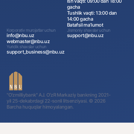
Ish vaqti: 09:00 dan 18:00
gacha
Tushlik vaqti: 13:00 dan
14:00 gacha
Batafsil maʼlumot
Korporativ murojatlar uchun
Jismoniy shaxslar uchun
info@nbu.uz
support@nbu.uz
webmaster@nbu.uz
Yuridik shaxslar uchun
support_business@nbu.uz
"O'zmilliybank" AJ. OʻzR Markaziy bankning 2021-
yil 25-dekabrdagi 22-sonli litsenziyasi.
© 2026
Barcha huquqlar himoyalangan.