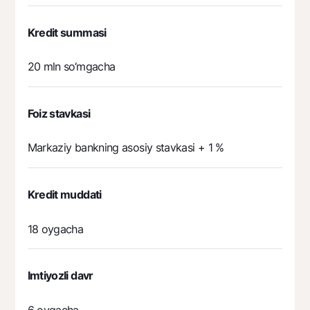
Ofis va bankomatlar
Kredit summasi
Shaxsiy ma'lumotlarni qayta ishlashga rozilik berish
Bizni ijtimoiy tarmoqlarda kuzatib boring
20 mln so‘mgacha
Aloqa markazi
Foiz stavkasi
+998 78 148-00-10
1344
Markaziy bankning asosiy stavkasi + 1 %
Kredit muddati
18 oygacha
Imtiyozli davr
6 oygacha