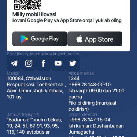
Bankining ish tartibi va rejimi
Ochiq ma'lumotlar
Monopoliyaga qarshi komplaens
Milliy mobil ilovasi
Ilovani Google Play va App Store orqali yuklab oling
Bizni ijtimoiy tarmoqlarda kuzatib boring
Manzil
Aloqa markazi
100084, O‘zbekiston
1344
Respublikasi, Toshkent sh.,
+998 78 148-00-10
Amir Temur shoh ko‘chasi,
Ish vaqti: 09:00 dan 21:00
101-uy
gacha
Fikr bildiring (murojaat
qoldirish)
Jamoat transporti
Ishonch telefoni
"Bodomzor" metro bekati,
+998 78 147-15-04
19, 24, 51, 67, 91, 93, 95,
Ish kunlari: Dushanbadan
115, 140-avtobuslar
Jumagacha