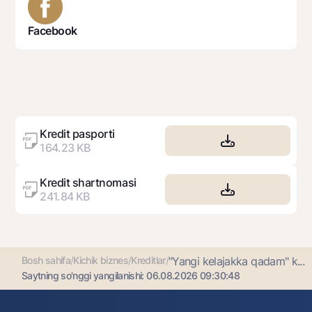
Facebook
Kredit pasporti
164.23 KB
Kredit shartnomasi
241.84 KB
Bosh sahifa
/
Kichik biznes
/
Kreditlar
/
"Yangi kelajakka qadam" k...
Saytning so'nggi yangilanishi:
06.08.2026 09:30:48