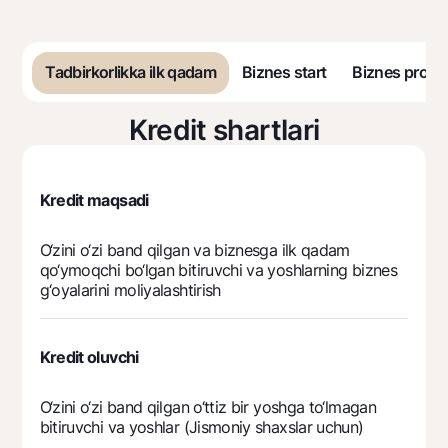
Sayohatchiga
National Green
Yevro
UzCard/HUMO
Eskrou hisobvarag‘i
Hamma uchun USD uchun
Visa
Tadbirkorlikka ilk qadam
Biznes start
Biznes progr
Talab qilib olinguncha USD
Tariflar
Visa FIFA
Oltin omonat
Mastercard
Kredit shartlari
Aksiyalar
NBU’dan oltin quymalar
Ish haqi
Kumush omonat
Milliy mobil ilovasi
Garmin pay
Kredit maqsadi
Ko'p beriladigan savollar
O‘zini o‘zi band qilgan va biznesga ilk qadam
qo‘ymoqchi bo‘lgan bitiruvchi va yoshlarning biznes
Sayt bo‘yicha qidiring
g‘oyalarini moliyalashtirish
Kredit oluvchi
Qidirish
Foydali havolalar
Ko'p beriladigan savollar
O‘zini o‘zi band qilgan o‘ttiz bir yoshga to‘lmagan
bitiruvchi va yoshlar (Jismoniy shaxslar uchun)
Matbuot markazi