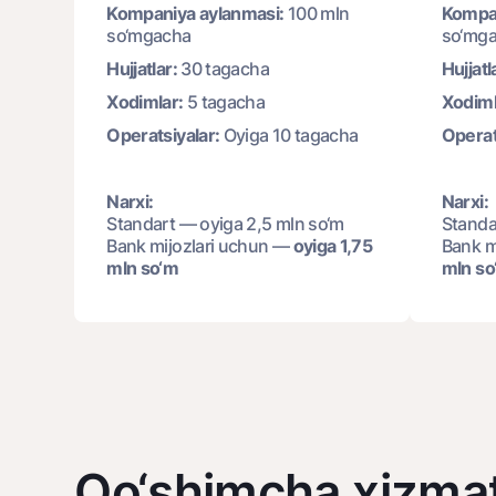
Kompaniya aylanmasi:
100 mln
Kompan
so‘mgacha
so‘mg
Hujjatlar:
30 tagacha
Hujjatl
Xodimlar:
5 tagacha
Xodiml
Operatsiyalar:
Oyiga 10 tagacha
Operat
Narxi:
Narxi:
Standart — oyiga 2,5 mln so‘m
Standa
Bank mijozlari uchun —
oyiga 1,75
Bank m
mln so‘m
mln so
Qo‘shimcha xizmat