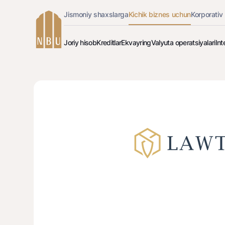
Jismoniy shaxslarga
Kichik biznes uchun
Korporativ
Onlayn-bank
O'zbek
Joriy hisob
Kreditlar
Ekvayring
Valyuta operatsiyalari
Int
Jismoniy shaxslarga (Milliy)
English
Kreditlar
Savdo ekvayringi
"Kelajakk
I
Oddiy versiya
Jismoniy shaxslarga
Biznes uchun (iBank)
Русский
Davlat dasturlari
QR-to'lovlar
Xorijiy kr
Oq-qora versiya
Shaxsiy kabinet
Ovozni yoqish
Kreditlar
Barcha kreditlar
Barcha ekvayringlar
Ipoteka
Avtokredit
Mikroqarz
Ta’lim krеditi
Overdraft
National Green