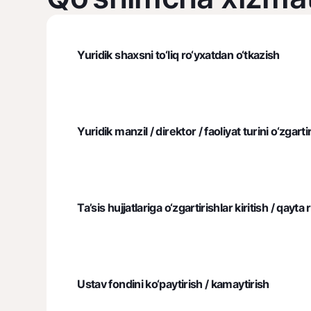
Yuridik shaxsni to‘liq ro‘yxatdan o‘tkazish
Yuridik manzil / direktor / faoliyat turini o‘zgarti
Ta’sis hujjatlariga o‘zgartirishlar kiritish / qayta
Ustav fondini ko‘paytirish / kamaytirish