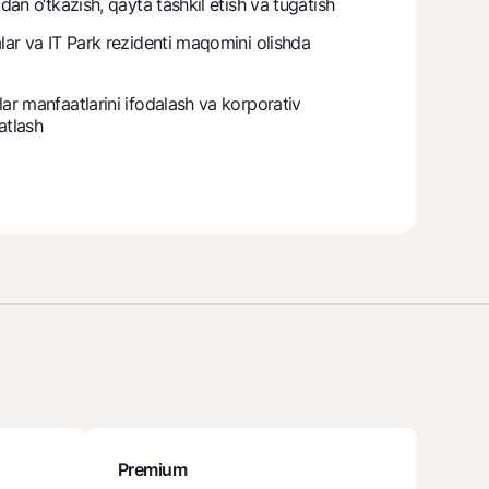
tdan o‘tkazish, qayta tashkil etish va tugatish
alar va IT Park rezidenti maqomini olishda
varag‘i
lar manfaatlarini ifodalash va korporativ
lovasi
atlash
Premium