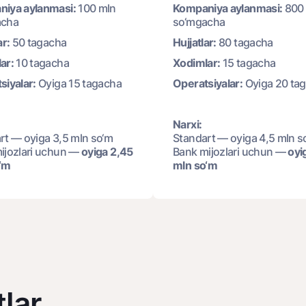
iya aylanmasi:
100 mln
Kompaniya aylanmasi:
800
acha
so‘mgacha
ar:
50 tagacha
Hujjatlar:
80 tagacha
ar:
10 tagacha
Xodimlar:
15 tagacha
siyalar:
Oyiga 15 tagacha
Operatsiyalar:
Oyiga 20 ta
Narxi:
rt — oyiga 3,5 mln so‘m
Standart — oyiga 4,5 mln s
ijozlari uchun —
oyiga 2,45
Bank mijozlari uchun —
oyi
‘m
mln so‘m
lar