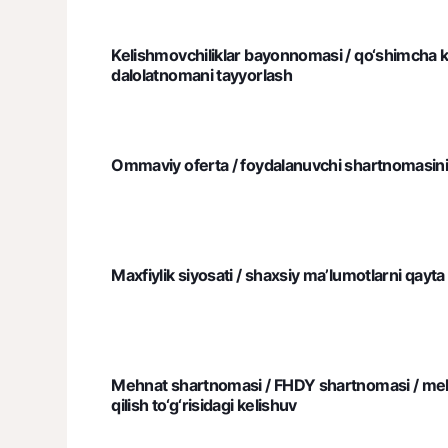
Kelishmovchiliklar bayonnomasi / qo‘shimcha kel
dalolatnomani tayyorlash
Ommaviy oferta / foydalanuvchi shartnomasini 
Maxfiylik siyosati / shaxsiy ma’lumotlarni qayta 
Mehnat shartnomasi / FHDY shartnomasi / me
qilish to‘g‘risidagi kelishuv