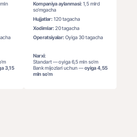
 mln
Kompaniya aylanmasi:
1,5 mlrd
so‘mgacha
Hujjatlar:
120 tagacha
Xodimlar:
20 tagacha
gacha
Operatsiyalar:
Oyiga 30 tagacha
Narxi:
o‘m
Standart — oyiga 6,5 mln so‘m
ga 3,15
Bank mijozlari uchun —
oyiga 4,55
mln so‘m