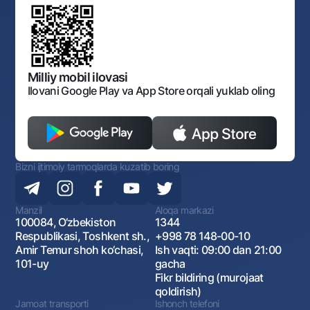
Normativ-huquqiy hujjatlar loyihalarini muhokama qilish
Shaxsiy ma'lumotlarni qayta ishlashga rozilik berish
Korporativ uslub
Normativ huquqiy hujjatlar
O‘zbekiston Tasviriy san’at galereyasi
Sayt haritasi
O'zbekiston Respublikasi Tashqi Iqtisodiy Faoliyat Milliy
Bankining ish tartibi va rejimi
Ochiq ma'lumotlar
Monopoliyaga qarshi komplaens
Milliy mobil ilovasi
Ilovani Google Play va App Store orqali yuklab oling
Bizni ijtimoiy tarmoqlarda kuzatib boring
Manzil
Aloqa markazi
100084, O‘zbekiston
1344
Respublikasi, Toshkent sh.,
+998 78 148-00-10
Amir Temur shoh ko‘chasi,
Ish vaqti: 09:00 dan 21:00
101-uy
gacha
Fikr bildiring (murojaat
qoldirish)
Jamoat transporti
Ishonch telefoni