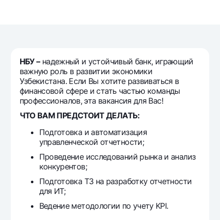
Sayohatchiga
National Green
Yevro
UzCard/HUMO
Eskrou hisobvarag‘i
Hamma uchun USD uchun
Visa
Talab qilib olinguncha USD
Tariflar
Visa FIFA
Oltin omonat
Mastercard
НБУ –
надежный и устойчивый банк, играющий
Aksiyalar
NBU’dan oltin quymalar
важную роль в развитии экономики
Ish haqi
Узбекистана. Если Вы хотите развиваться в
Kumush omonat
Milliy mobil ilovasi
Garmin pay
финансовой сфере и стать частью команды
профессионалов, эта вакансия для Вас!
Ko'p beriladigan savollar
ЧТО ВАМ ПРЕДСТОИТ ДЕЛАТЬ:
Подготовка и автоматизация
Sayt bo‘yicha qidiring
управленческой отчетности;
Проведение исследований рынка и анализ
конкурентов;
Подготовка ТЗ на разработку отчетности
Qidirish
Foydali havolalar
для ИТ;
Ko'p beriladigan savollar
Ведение методологии по учету KPI.
Matbuot markazi