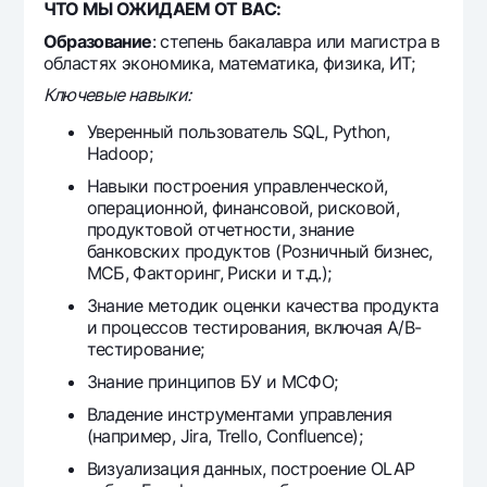
ЧТО МЫ ОЖИДАЕМ ОТ ВАС:
Ofis va bankomatlar
Образование
: степень бакалавра или магистра в
Shaxsiy ma'lumotlarni qayta ishlashga rozilik berish
областях экономика, математика, физика, ИТ;
Ключевые навыки:
Bizni ijtimoiy tarmoqlarda kuzatib boring
Уверенный пользователь SQL, Python,
Hadoop;
Aloqa markazi
+998 78 148-00-10
1344
Навыки построения управленческой,
операционной, финансовой, рисковой,
продуктовой отчетности, знание
банковских продуктов (Розничный бизнес,
МСБ, Факторинг, Риски и т.д.);
Знание методик оценки качества продукта
и процессов тестирования, включая А/В-
тестирование;
Знание принципов БУ и МСФО;
Владение инструментами управления
(например, Jira, Trello, Confluence);
Визуализация данных, построение OLAP