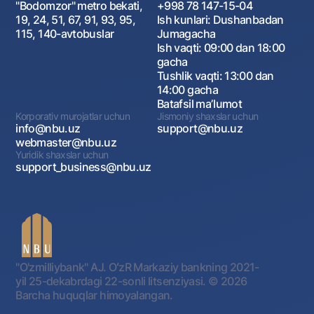
"Bodomzor" metro bekati,
+998 78 147-15-04
19, 24, 51, 67, 91, 93, 95,
Ish kunlari: Dushanbadan
115, 140-avtobuslar
Jumagacha
Ish vaqti: 09:00 dan 18:00
gacha
Tushlik vaqti: 13:00 dan
14:00 gacha
Batafsil maʼlumot
Korporativ murojatlar uchun
Jismoniy shaxslar uchun
info@nbu.uz
support@nbu.uz
webmaster@nbu.uz
Yuridik shaxslar uchun
support_business@nbu.uz
"O'zmilliybank" AJ. OʻzR Markaziy bankning 2021-
yil 25-dekabrdagi 22-sonli litsenziyasi.
© 2026
Barcha huquqlar himoyalangan.