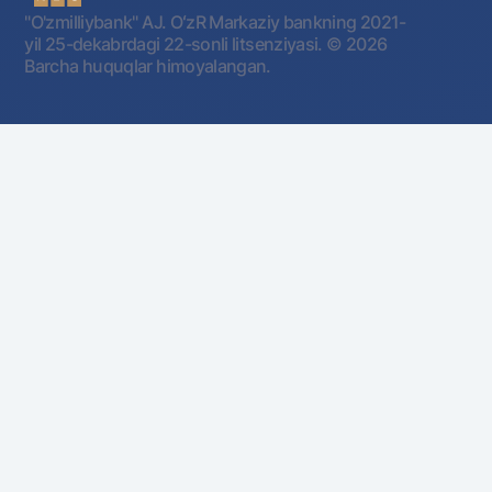
"O'zmilliybank" AJ. OʻzR Markaziy bankning 2021-
yil 25-dekabrdagi 22-sonli litsenziyasi.
© 2026
Barcha huquqlar himoyalangan.