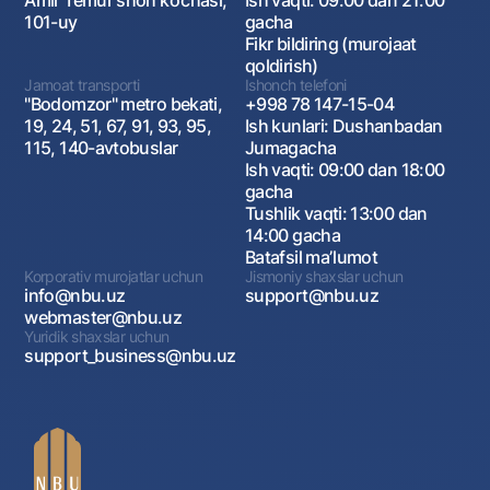
Amir Temur shoh ko‘chasi,
Ish vaqti: 09:00 dan 21:00
101-uy
gacha
Fikr bildiring (murojaat
qoldirish)
Jamoat transporti
Ishonch telefoni
"Bodomzor" metro bekati,
+998 78 147-15-04
19, 24, 51, 67, 91, 93, 95,
Ish kunlari: Dushanbadan
115, 140-avtobuslar
Jumagacha
Ish vaqti: 09:00 dan 18:00
gacha
Tushlik vaqti: 13:00 dan
14:00 gacha
Batafsil maʼlumot
Korporativ murojatlar uchun
Jismoniy shaxslar uchun
info@nbu.uz
support@nbu.uz
webmaster@nbu.uz
Yuridik shaxslar uchun
support_business@nbu.uz