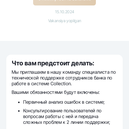
Sayohatchiga
National Green
Yevro
UzCard/HUMO
Eskrou hisobvarag‘i
15.10.2024
Hamma uchun USD uchun
Visa
Vakansiya yopilgan
Talab qilib olinguncha USD
Tariflar
Visa FIFA
Oltin omonat
Mastercard
Aksiyalar
NBU’dan oltin quymalar
Ish haqi
Kumush omonat
Milliy mobil ilovasi
Garmin pay
Ko'p beriladigan savollar
Что вам предстоит делать:
Мы приглашаем в нашу команду специалиста по
технической поддержке сотрудников банка по
Sayt bo‘yicha qidiring
работе в системе Collection.
Вашими обязанностями будут включены:
Первичный анализ ошибок в системе;
Qidirish
Консультирование пользователей по
Foydali havolalar
вопросам работы с ней и передача
Ko'p beriladigan savollar
сложных проблем к 2 линии поддержки;
Matbuot markazi