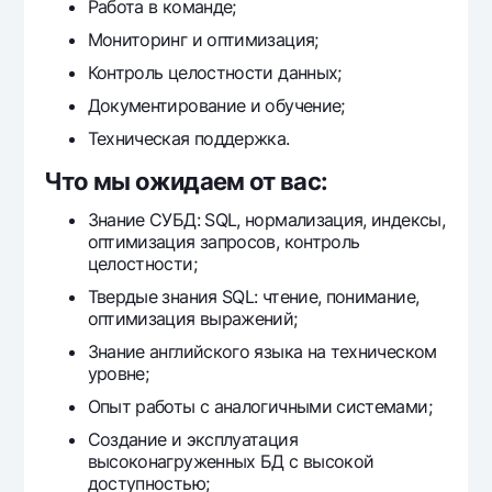
Работа в команде;
Ofis va bankomatlar
Мониторинг и оптимизация;
Shaxsiy ma'lumotlarni qayta ishlashga rozilik berish
Контроль целостности данных;
Bizni ijtimoiy tarmoqlarda kuzatib boring
Документирование и обучение;
Техническая поддержка.
Aloqa markazi
Что мы ожидаем от вас:
+998 78 148-00-10
1344
Знание СУБД: SQL, нормализация, индексы,
оптимизация запросов, контроль
целостности;
Твердые знания SQL: чтение, понимание,
оптимизация выражений;
Знание английского языка на техническом
уровне;
Опыт работы с аналогичными системами;
Создание и эксплуатация
высоконагруженных БД с высокой
доступностью;