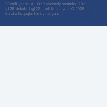
"O'zmilliybank" AJ. OʻzR Markaziy bankning 2021-
yil 25-dekabrdagi 22-sonli litsenziyasi.
© 2026
Barcha huquqlar himoyalangan.