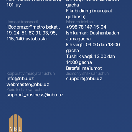
101-uy
gacha
Fikr bildiring (murojaat
qoldirish)
Jamoat transporti
Ishonch telefoni
"Bodomzor" metro bekati,
+998 78 147-15-04
19, 24, 51, 67, 91, 93, 95,
Ish kunlari: Dushanbadan
115, 140-avtobuslar
Jumagacha
Ish vaqti: 09:00 dan 18:00
gacha
Tushlik vaqti: 13:00 dan
14:00 gacha
Batafsil maʼlumot
Korporativ murojatlar uchun
Jismoniy shaxslar uchun
info@nbu.uz
support@nbu.uz
webmaster@nbu.uz
Yuridik shaxslar uchun
support_business@nbu.uz