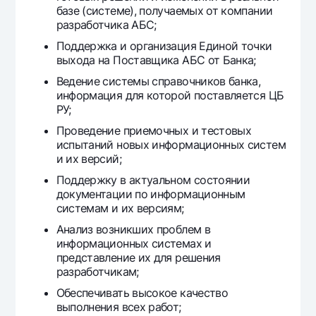
базе (системе), получаемых от компании
Ofis va bankomatlar
разработчика АБС;
Shaxsiy ma'lumotlarni qayta ishlashga rozilik berish
Поддержка и организация Единой точки
выхода на Поставщика АБС от Банка;
Bizni ijtimoiy tarmoqlarda kuzatib boring
Ведение системы справочников банка,
информация для которой поставляется ЦБ
Aloqa markazi
РУ;
+998 78 148-00-10
1344
Проведение приемочных и тестовых
испытаний новых информационных систем
и их версий;
Поддержку в актуальном состоянии
документации по информационным
системам и их версиям;
Анализ возникших проблем в
информационных системах и
представление их для решения
разработчикам;
Обеспечивать высокое качество
выполнения всех работ;