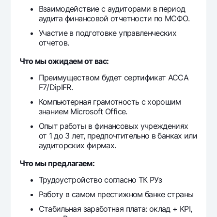
Ofis va bankomatlar
Взаимодействие с аудиторами в период
аудита финансовой отчетности по МСФО.
Shaxsiy ma'lumotlarni qayta ishlashga rozilik berish
Участие в подготовке управленческих
отчетов.
Bizni ijtimoiy tarmoqlarda kuzatib boring
Что мы ожидаем от вас:
Aloqa markazi
Преимуществом будет сертификат ACCA
+998 78 148-00-10
1344
F7/DipIFR.
Компьютерная грамотность с хорошим
знанием Microsoft Office.
Опыт работы в финансовых учреждениях
от 1 до 3 лет, предпочтительно в банках или
аудиторских фирмах.
Что мы предлагаем:
Трудоустройство согласно ТК РУз
Работу в самом престижном банке страны
Стабильная заработная плата: оклад + KPI,