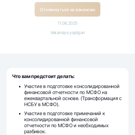
Sayohatchiga
National Green
Yevro
UzCard/HUMO
Откликнуться на вакансию
Eskrou hisobvarag‘i
Hamma uchun USD uchun
Visa
Talab qilib olinguncha USD
11.06.2025
Tariflar
Visa FIFA
Oltin omonat
Vakansiya yopilgan
Mastercard
Aksiyalar
NBU’dan oltin quymalar
Ish haqi
Kumush omonat
Milliy mobil ilovasi
Garmin pay
Ko'p beriladigan savollar
Что вам предстоит делать:
Sayt bo‘yicha qidiring
Участие в подготовке консолидированной
финансовой отчетности по МСФО на
ежеквартальной основе. (Трансформация с
НСБУ в МСФО).
Участие в подготовке примечаний к
Qidirish
Foydali havolalar
консолидированной финансовой
Ko'p beriladigan savollar
отчетности по МСФО и необходимых
Matbuot markazi
разбивок.