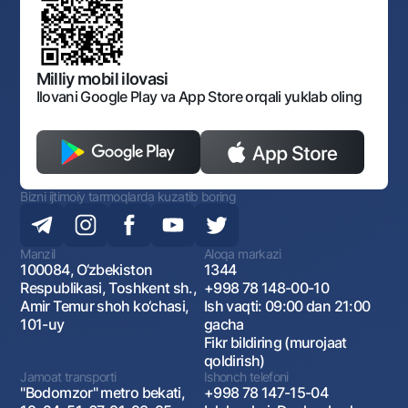
Normativ huquqiy hujjatlar
O‘zbekiston Tasviriy san’at galereyasi
Sayt haritasi
O'zbekiston Respublikasi Tashqi Iqtisodiy Faoliyat Milliy
Bankining ish tartibi va rejimi
Ochiq ma'lumotlar
Monopoliyaga qarshi komplaens
Milliy mobil ilovasi
Ilovani Google Play va App Store orqali yuklab oling
Bizni ijtimoiy tarmoqlarda kuzatib boring
Manzil
Aloqa markazi
100084, O‘zbekiston
1344
Respublikasi, Toshkent sh.,
+998 78 148-00-10
Amir Temur shoh ko‘chasi,
Ish vaqti: 09:00 dan 21:00
101-uy
gacha
Fikr bildiring (murojaat
qoldirish)
Jamoat transporti
Ishonch telefoni
"Bodomzor" metro bekati,
+998 78 147-15-04