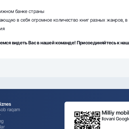
тижном банке страны
ающую в себя огромное количество книг разных жанров, в 
ия
мся видеть Вас в нашей команде! Присоединяйтесь к наш
biznes
isob raqam
Milliy mobil
r
Ilovani Googl
ng
lar