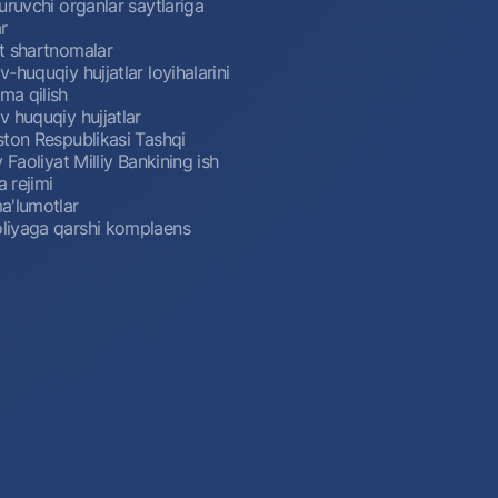
uruvchi organlar saytlariga
r
t shartnomalar
-huquqiy hujjatlar loyihalarini
a qilish
 huquqiy hujjatlar
ston Respublikasi Tashqi
y Faoliyat Milliy Bankining ish
a rejimi
a'lumotlar
iyaga qarshi komplaens