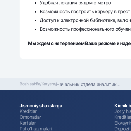
Удобная локация рядом с метро
Возможность построить карьеру в прес
Доступ к электронной библиотеке, включ
Возможность профессионального обучен
Мы ждем с нетерпением Ваше резюме и надее
Bosh sahifa
/
Karyera
/
Начальник отдела аналитик...
Jismoniy shaxslarga
Kichik 
Kreditlar
Joriy h
Omonatlar
Kreditla
Kartalar
Ekvayri
Pul oʻtkazmalari
Depozit