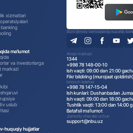
ik xizmatlari
operatsiyalari
t-banking
Bizni ijtimoiy tarmoqlarda kuzatib bor
oling
qida ma'lumot
Aloqa markazi
qida
1344
rlar va investorlarga
+998 78 148-00-10
 markazi
Ish vaqti: 09:00 dan 21:00 gach
ar
Fikr bildiring (murojaat qoldirish
Ishonch telefoni
kibi
+998 78 147-15-04
shqaruvi
Ish kunlari: Dushanbadan Jum
rrupsiya
Ish vaqti: 09:00 dan 18:00 gach
tiv uslub
Tushlik vaqti: 13:00 dan 14:00 
itasi
Batafsil maʼlumot
Jismoniy shaxslar uchun
support@nbu.uz
v-huquqiy hujjatlar