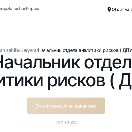
 mijozlar uchun
Ko'proq
Ofislar va
Karyera
Bank haqida
Kichik biznes uchun
Oddiy versiya
sh sahifa
/
Karyera
/
Начальник отдела аналитики рисков ( ДПУ
Начальник отдел
Oq-qora versiya
Omonatlar
Kartalar
Ovozni yoqish
Hamma uchun
Bepul
итики рисков ( Д
Jozibali
Premial
Vozmojno vse
Sayohatchiga
Talab qilib olinguncha
UzCard/HUMO
Yevro
Visa
Откликнуться на вакансию
Hamma uchun USD uchun
Visa FIFA
Talab qilib olinguncha USD
Mastercard
26.09.2024
Oltin omonat
Ish haqi