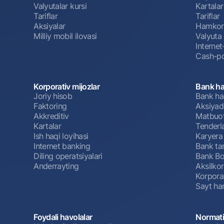
Valyutalar kursi
Kartalar
Tariflar
Tariflar
Aksiyalar
Hamkorl
Milliy mobil ilovasi
Valyuta 
Interne
Cash-po
Korporativ mijozlar
Bank ha
Joriy hisob
Bank ha
Faktoring
Aksiyado
Akkreditiv
Matbuot
Kartalar
Tenderl
Ish haqi loyihasi
Karyera
Internet banking
Bank tar
Diling operatsiyalari
Bank Bo
Anderrayting
Aksilko
Korpora
Sayt har
Foydali havolalar
Normati