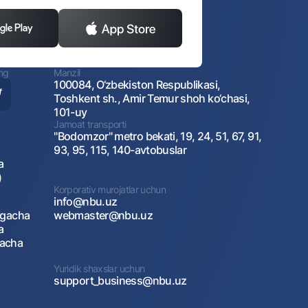
ing
Manzil
100084, O‘zbekiston Respublikasi,
Toshkent sh., Amir Temur shoh ko‘chasi,
101-uy
Jamoat transporti
"Bodomzor" metro bekati, 19, 24, 51, 67, 91,
93, 95, 115, 140-avtobuslar
a
)
Korporativ murojatlar uchun
info@nbu.uz
agacha
webmaster@nbu.uz
a
gacha
Yuridik shaxslar uchun
support_business@nbu.uz