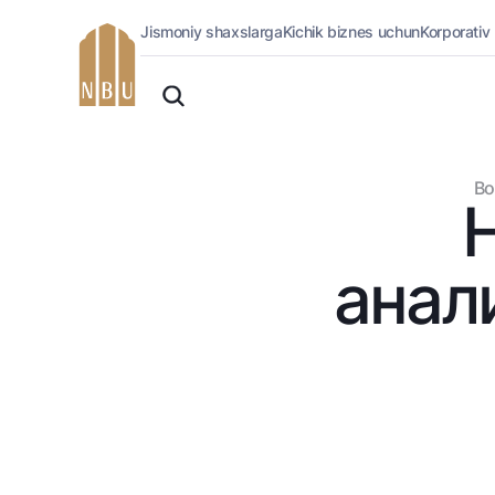
Jismoniy shaxslarga
Kichik biznes uchun
Korporativ
Onlayn-bank
O'zbek
Jismoniy shaxslarga (Milliy)
English
Oddiy versiya
Jismoniy shaxslarga
Biznes uchun (iBank)
Русский
Oq-qora versiya
Bo
Shaxsiy kabinet
Ovozni yoqish
Kreditlar
Ipoteka
анал
Avtokredit
Mikroqarz
Ta’lim krеditi
Overdraft
National Green