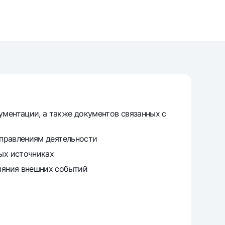
varag‘i
lovasi
ументации, а также документов связанных с
аправлениям деятельности
ых источниках
лияния внешних событий