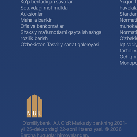
Ko'p beriladigan savollar
Yuqori t
Sotuvdagi mol-mulklar
havolala
Auksionlar
Standar
Mahalla bankiri
Normativ
Ofis va bankomatlar
muhokam
Shaxsiy ma'lumotlarni qayta ishlashga
Normativ
rozilik berish
O'zbeki
O‘zbekiston Tasviriy san’at galereyasi
Iqtisodi
tartibi v
Ochiq m
Monopol
"O'zmilliybank" AJ. OʻzR Markaziy bankning 2021-
yil 25-dekabrdagi 22-sonli litsenziyasi.
© 2026
Barcha huquqlar himoyalangan.