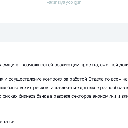
Vakansiya yopilgan
NBU’dan oltin quymalar
Garmin pay
Kumush omonat
Valyutalar kursi
Eskrou hisob
Aksiyalar
Milliy mobil i
заемщика, возможностей реализации проекта, сметной док
ия и осуществление контроля за работой Отдела по всем н
ия банковских рисков, и извлечение данных в разнообразн
 рисках бизнеса банка в разрезе секторов экономики и в
omatlar
Shaxsiy ma'lumotlarni qayta ishlashga rozilik berish
Aloqa markazi
+998 78 148-00-10
финансы
1344