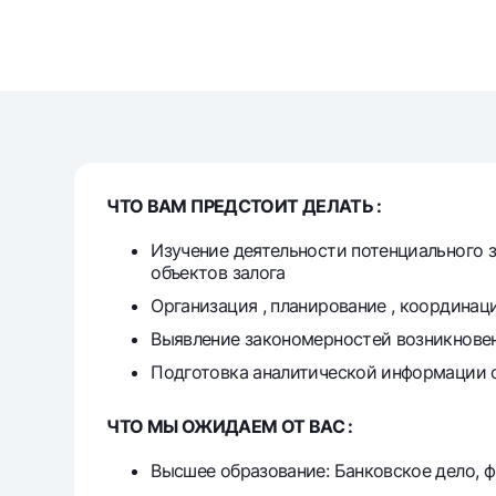
Pul oʻtkazmalari
Tariflar
Ko'p beriladigan savollar
ЧТО ВАМ ПРЕДСТОИТ ДЕЛАТЬ :
Sayt bo‘yicha qidiring
Изучение деятельности потенциального 
объектов залога
Организация , планирование , координац
Выявление закономерностей возникновен
Qidirish
Foydali havolalar
Подготовка аналитической информации о
Ko'p beriladigan savollar
Matbuot markazi
Ofis va bank
ЧТО МЫ ОЖИДАЕМ ОТ ВАС :
Bizni ijtimoiy tarmoqlarda kuzatib boring
Высшее образование: Банковское дело, 