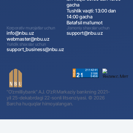
gacha
Tushlik vaqti: 13:00 dan
14:00 gacha
Batafsil maʼlumot
Korporativ murojatlar uchun
Jismoniy shaxslar uchun
info@nbu.uz
support@nbu.uz
webmaster@nbu.uz
Yuridik shaxslar uchun
support_business@nbu.uz
"O'zmilliybank" AJ. OʻzR Markaziy bankning 2021-
yil 25-dekabrdagi 22-sonli litsenziyasi.
© 2026
Barcha huquqlar himoyalangan.