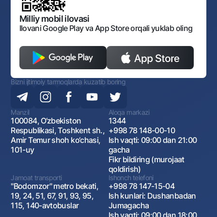
Ochiq ma'lumotlar
Monopoliyaga qarshi komplaens
Milliy mobil ilovasi
Ilovani Google Play va App Store orqali yuklab oling
Bizni ijtimoiy tarmoqlarda kuzatib boring
Manzil
Aloqa markazi
100084, O‘zbekiston
1344
Respublikasi, Toshkent sh.,
+998 78 148-00-10
Amir Temur shoh ko‘chasi,
Ish vaqti: 09:00 dan 21:00
101-uy
gacha
Fikr bildiring (murojaat
qoldirish)
Jamoat transporti
Ishonch telefoni
"Bodomzor" metro bekati,
+998 78 147-15-04
19, 24, 51, 67, 91, 93, 95,
Ish kunlari: Dushanbadan
115, 140-avtobuslar
Jumagacha
Ish vaqti: 09:00 dan 18:00