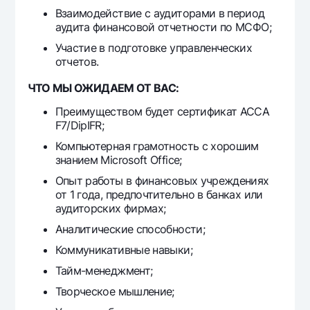
Ofis va bankomatlar
Взаимодействие с аудиторами в период
аудита финансовой отчетности по МСФО;
Shaxsiy ma'lumotlarni qayta ishlashga rozilik berish
Участие в подготовке управленческих
отчетов.
Bizni ijtimoiy tarmoqlarda kuzatib boring
ЧТО МЫ ОЖИДАЕМ ОТ ВАС:
Aloqa markazi
Преимуществом будет сертификат ACCA
+998 78 148-00-10
1344
F7/DipIFR;
Компьютерная грамотность с хорошим
знанием Microsoft Office;
Опыт работы в финансовых учреждениях
от 1 года, предпочтительно в банках или
аудиторских фирмах;
Аналитические способности;
Коммуникативные навыки;
Тайм-менеджмент;
Творческое мышление;