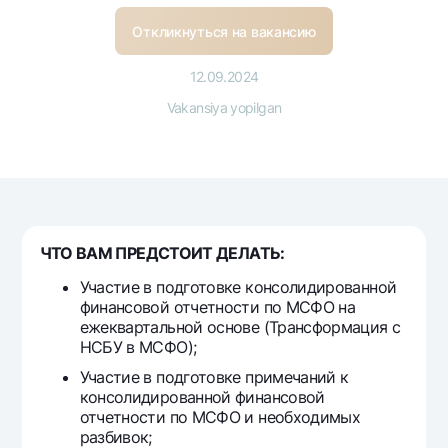
Sayohatchiga
National Green
Yevro
UzCard/HUMO
Откликнуться на вакансию
Eskrou hisobvarag‘i
Hamma uchun USD uchun
Visa
Talab qilib olinguncha USD
12.09.2024
Tariflar
Visa FIFA
Oltin omonat
Vakansiya yopilgan
Mastercard
Aksiyalar
NBU’dan oltin quymalar
Ish haqi
Kumush omonat
Milliy mobil ilovasi
Garmin pay
Ko'p beriladigan savollar
ЧТО ВАМ ПРЕДСТОИТ ДЕЛАТЬ:
Sayt bo‘yicha qidiring
Участие в подготовке консолидированной
финансовой отчетности по МСФО на
ежеквартальной основе (Трансформация с
НСБУ в МСФО);
Участие в подготовке примечаний к
Qidirish
Foydali havolalar
консолидированной финансовой
Ko'p beriladigan savollar
отчетности по МСФО и необходимых
Matbuot markazi
разбивок;