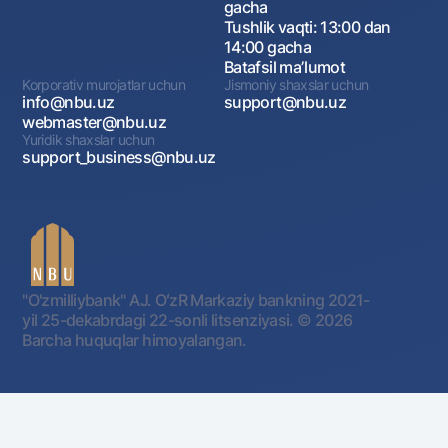
gacha
Tushlik vaqti: 13:00 dan
14:00 gacha
Batafsil maʼlumot
Korporativ murojatlar uchun
Jismoniy shaxslar uchun
info@nbu.uz
support@nbu.uz
webmaster@nbu.uz
Yuridik shaxslar uchun
support_business@nbu.uz
"O'zmilliybank" AJ. OʻzR Markaziy bankning 2021-
yil 25-dekabrdagi 22-sonli litsenziyasi.
© 2026
Barcha huquqlar himoyalangan.