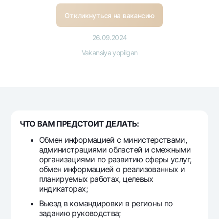
Sayohatchiga
National Green
Yevro
UzCard/HUMO
Откликнуться на вакансию
Eskrou hisobvarag‘i
Hamma uchun USD uchun
Visa
Talab qilib olinguncha USD
26.09.2024
Tariflar
Visa FIFA
Oltin omonat
Vakansiya yopilgan
Mastercard
Aksiyalar
NBU’dan oltin quymalar
Ish haqi
Kumush omonat
Milliy mobil ilovasi
Garmin pay
Ko'p beriladigan savollar
ЧТО ВАМ ПРЕДСТОИТ ДЕЛАТЬ:
Sayt bo‘yicha qidiring
Обмен информацией с министерствами,
администрациями областей и смежными
организациями по развитию сферы услуг,
обмен информацией о реализованных и
планируемых работах, целевых
Qidirish
Foydali havolalar
индикаторах;
Ko'p beriladigan savollar
Выезд в командировки в регионы по
Matbuot markazi
заданию руководства;