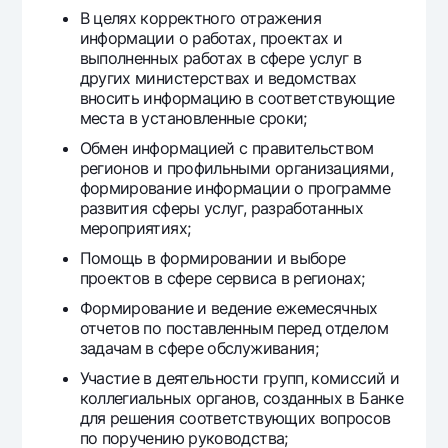
Ofis va bankomatlar
В целях корректного отражения
информации о работах, проектах и
Shaxsiy ma'lumotlarni qayta ishlashga rozilik berish
выполненных работах в сфере услуг в
других министерствах и ведомствах
Bizni ijtimoiy tarmoqlarda kuzatib boring
вносить информацию в соответствующие
места в установленные сроки;
Обмен информацией с правительством
Aloqa markazi
+998 78 148-00-10
1344
регионов и профильными организациями,
формирование информации о программе
развития сферы услуг, разработанных
мероприятиях;
Помощь в формировании и выборе
проектов в сфере сервиса в регионах;
Формирование и ведение ежемесячных
отчетов по поставленным перед отделом
задачам в сфере обслуживания;
Участие в деятельности групп, комиссий и
коллегиальных органов, созданных в Банке
для решения соответствующих вопросов
по поручению руководства;