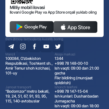
Ochiq ma'lumotlar
Monopoliyaga qarshi komplaens
Milliy mobil ilovasi
Ilovani Google Play va App Store orqali yuklab oling
Bizni ijtimoiy tarmoqlarda kuzatib boring
Manzil
Aloqa markazi
100084, O‘zbekiston
1344
Respublikasi, Toshkent sh.,
+998 78 148-00-10
Amir Temur shoh ko‘chasi,
Ish vaqti: 09:00 dan 21:00
101-uy
gacha
Fikr bildiring (murojaat
qoldirish)
Jamoat transporti
Ishonch telefoni
"Bodomzor" metro bekati,
+998 78 147-15-04
19, 24, 51, 67, 91, 93, 95,
Ish kunlari: Dushanbadan
115, 140-avtobuslar
Jumagacha
Ish vaqti: 09:00 dan 18:00