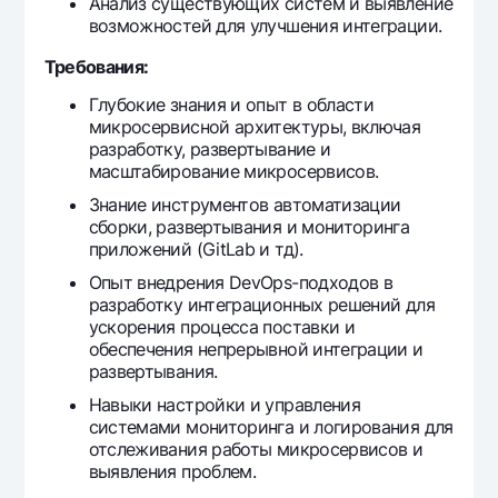
Анализ существующих систем и выявление
Ofis va bankomatlar
возможностей для улучшения интеграции.
Shaxsiy ma'lumotlarni qayta ishlashga rozilik berish
Требования:
Bizni ijtimoiy tarmoqlarda kuzatib boring
Глубокие знания и опыт в области
микросервисной архитектуры, включая
разработку, развертывание и
Aloqa markazi
масштабирование микросервисов.
+998 78 148-00-10
1344
Знание инструментов автоматизации
сборки, развертывания и мониторинга
приложений (GitLab и тд).
Опыт внедрения DevOps-подходов в
разработку интеграционных решений для
ускорения процесса поставки и
обеспечения непрерывной
интеграции
и
развертывания.
Навыки настройки и управления
системами мониторинга и логирования для
отслеживания работы микросервисов и
выявления проблем.