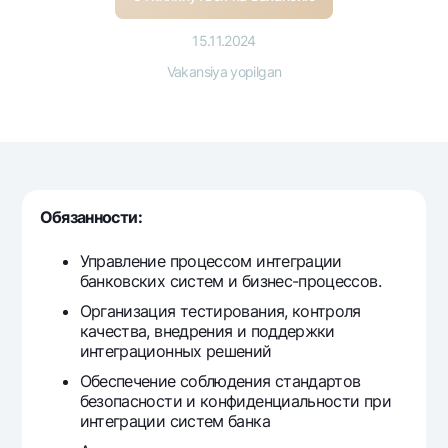
Sayohatchiga
National Green
Yevro
UzCard/HUMO
Eskrou hisobvarag‘i
15.11.2024
Hamma uchun USD uchun
Visa
Vakansiya yopilgan
Talab qilib olinguncha USD
Tariflar
Visa FIFA
Oltin omonat
Mastercard
Aksiyalar
NBU’dan oltin quymalar
Ish haqi
Kumush omonat
Milliy mobil ilovasi
Garmin pay
Ko'p beriladigan savollar
Обязанности:
Управление процессом
интеграции
Sayt bo‘yicha qidiring
банковских систем и бизнес-процессов.
Организация тестирования, контроля
качества, внедрения и поддержки
интеграционных решений
Qidirish
Обеспечение соблюдения стандартов
Foydali havolalar
безопасности и конфиденциальности при
Ko'p beriladigan savollar
интеграции
систем банка
Matbuot markazi