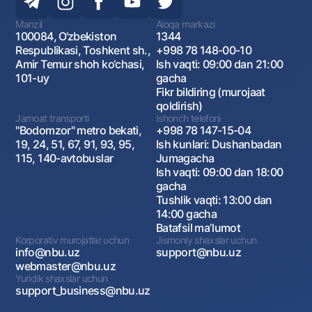
Manzil
Aloqa markazi
100084, O‘zbekiston
1344
Respublikasi, Toshkent sh.,
+998 78 148-00-10
Amir Temur shoh ko‘chasi,
Ish vaqti: 09:00 dan 21:00
101-uy
gacha
Fikr bildiring (murojaat
qoldirish)
Jamoat transporti
Ishonch telefoni
"Bodomzor" metro bekati,
+998 78 147-15-04
19, 24, 51, 67, 91, 93, 95,
Ish kunlari: Dushanbadan
115, 140-avtobuslar
Jumagacha
Ish vaqti: 09:00 dan 18:00
gacha
Tushlik vaqti: 13:00 dan
14:00 gacha
Batafsil maʼlumot
Korporativ murojatlar uchun
Jismoniy shaxslar uchun
info@nbu.uz
support@nbu.uz
webmaster@nbu.uz
Yuridik shaxslar uchun
support_business@nbu.uz