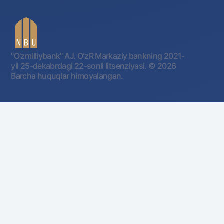
"O'zmilliybank" AJ. OʻzR Markaziy bankning 2021-
yil 25-dekabrdagi 22-sonli litsenziyasi.
© 2026
Barcha huquqlar himoyalangan.