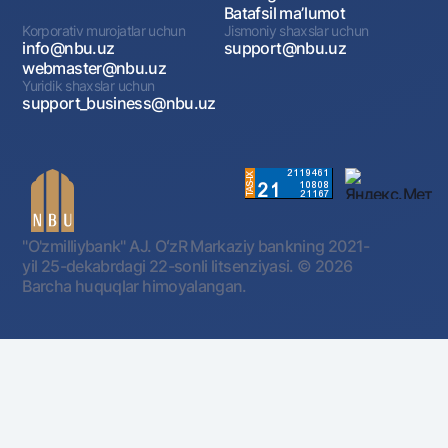
Batafsil maʼlumot
Korporativ murojatlar uchun
Jismoniy shaxslar uchun
info@nbu.uz
support@nbu.uz
webmaster@nbu.uz
Yuridik shaxslar uchun
support_business@nbu.uz
"O'zmilliybank" AJ. OʻzR Markaziy bankning 2021-
yil 25-dekabrdagi 22-sonli litsenziyasi.
© 2026
Barcha huquqlar himoyalangan.