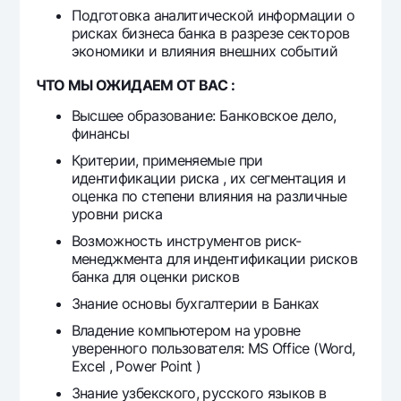
Ofis va bankomatlar
Подготовка аналитической информации о
рисках бизнеса банка в разрезе секторов
Shaxsiy ma'lumotlarni qayta ishlashga rozilik berish
экономики и влияния внешних событий
Bizni ijtimoiy tarmoqlarda kuzatib boring
ЧТО МЫ ОЖИДАЕМ ОТ ВАС :
Высшее образование: Банковское дело,
Aloqa markazi
финансы
+998 78 148-00-10
1344
Критерии, применяемые при
идентификации риска , их сегментация и
оценка по степени влияния на различные
уровни риска
Возможность инструментов риск-
менеджмента для индентификации рисков
банка для оценки рисков
Знание основы бухгалтерии в Банках
Владение компьютером на уровне
уверенного пользователя: MS Office (Word,
Excel , Power Point )
Знание узбекского, русского языков в