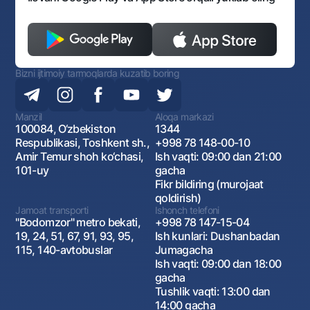
Bizni ijtimoiy tarmoqlarda kuzatib boring
Manzil
Aloqa markazi
100084, O‘zbekiston
1344
Respublikasi, Toshkent sh.,
+998 78 148-00-10
Amir Temur shoh ko‘chasi,
Ish vaqti: 09:00 dan 21:00
101-uy
gacha
Fikr bildiring (murojaat
qoldirish)
Jamoat transporti
Ishonch telefoni
"Bodomzor" metro bekati,
+998 78 147-15-04
19, 24, 51, 67, 91, 93, 95,
Ish kunlari: Dushanbadan
115, 140-avtobuslar
Jumagacha
Ish vaqti: 09:00 dan 18:00
gacha
Tushlik vaqti: 13:00 dan
14:00 gacha