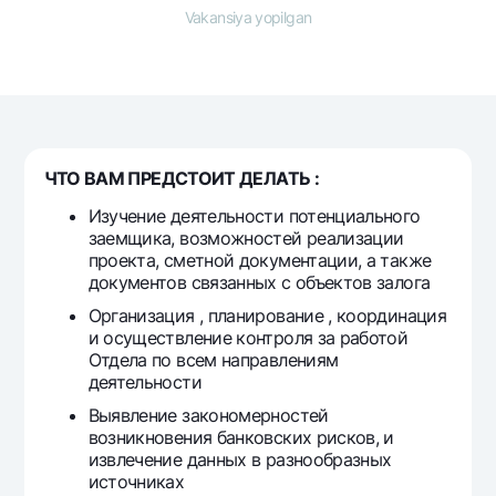
Sayohatchiga
National Green
Yevro
Vakansiya yopilgan
UzCard/HUMO
Eskrou hisobvarag‘i
Hamma uchun USD uchun
Visa
Talab qilib olinguncha USD
Tariflar
Visa FIFA
Oltin omonat
Mastercard
Aksiyalar
NBU’dan oltin quymalar
Ish haqi
ЧТО ВАМ ПРЕДСТОИТ ДЕЛАТЬ :
Kumush omonat
Milliy mobil ilovasi
Garmin pay
Изучение деятельности потенциального
заемщика, возможностей реализации
Ko'p beriladigan savollar
проекта, сметной документации, а также
документов связанных с объектов залога
Sayt bo‘yicha qidiring
Организация , планирование , координация
и осуществление контроля за работой
Отдела по всем направлениям
деятельности
Выявление закономерностей
Qidirish
Foydali havolalar
возникновения банковских рисков, и
Ko'p beriladigan savollar
извлечение данных в разнообразных
Matbuot markazi
источниках