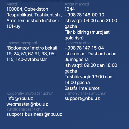
Manzil
Aloqa markazi
100084, O‘zbekiston
1344
Respublikasi, Toshkent sh.,
+998 78 148-00-10
Amir Temur shoh ko‘chasi,
Ish vaqti: 09:00 dan 21:00
101-uy
gacha
Fikr bildiring (murojaat
qoldirish)
Jamoat transporti
Ishonch telefoni
"Bodomzor" metro bekati,
+998 78 147-15-04
19, 24, 51, 67, 91, 93, 95,
Ish kunlari: Dushanbadan
115, 140-avtobuslar
Jumagacha
Ish vaqti: 09:00 dan 18:00
gacha
Tushlik vaqti: 13:00 dan
14:00 gacha
Batafsil maʼlumot
Korporativ murojatlar uchun
Jismoniy shaxslar uchun
info@nbu.uz
support@nbu.uz
webmaster@nbu.uz
Yuridik shaxslar uchun
support_business@nbu.uz