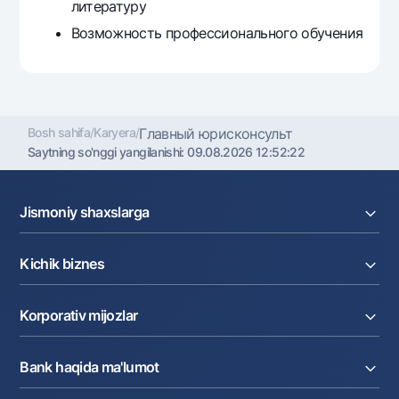
литературу
Возможность профессионального обучения
Bosh sahifa
/
Karyera
/
Главный юрисконсульт
Saytning so'nggi yangilanishi:
09.08.2026 12:52:22
Jismoniy shaxslarga
Kreditlar
Kichik biznes
Omonatlar
Kartalar
Joriy hisob raqam
Pul oʻtkazmalari
Korporativ mijozlar
Kreditlar
Valyutalar kursi
Ekvayring
Tariflar
Joriy hisob
Depozitlar
Aksiyalar
Bank haqida ma'lumot
Faktoring
Kartalar
Milliy mobil ilovasi
Akkreditiv
Tariflar