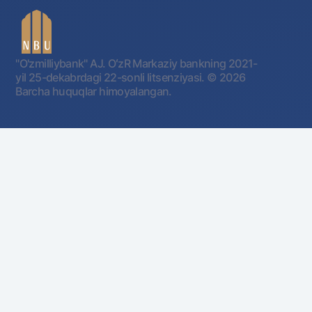
"O'zmilliybank" AJ. OʻzR Markaziy bankning 2021-
yil 25-dekabrdagi 22-sonli litsenziyasi.
© 2026
Barcha huquqlar himoyalangan.