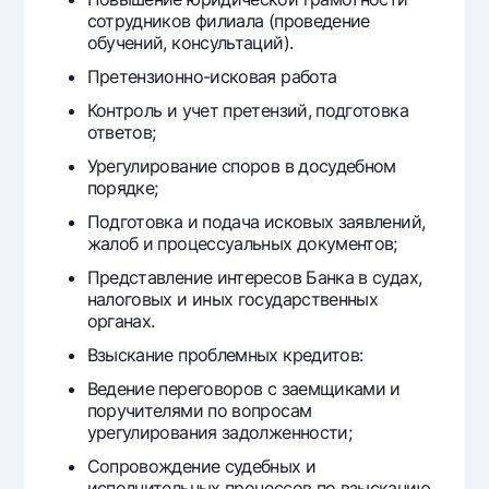
Ofis va bankomatlar
сотрудников филиала (проведение
обучений, консультаций).
Shaxsiy ma'lumotlarni qayta ishlashga rozilik berish
Претензионно-исковая работа
Bizni ijtimoiy tarmoqlarda kuzatib boring
Контроль и учет претензий, подготовка
ответов;
Aloqa markazi
Урегулирование споров в досудебном
+998 78 148-00-10
1344
порядке;
Подготовка и подача исковых заявлений,
жалоб и процессуальных документов;
Представление интересов Банка в судах,
налоговых и иных государственных
органах.
Взыскание проблемных кредитов:
Ведение переговоров с заемщиками и
поручителями по вопросам
урегулирования задолженности;
Сопровождение судебных и
исполнительных процессов по взысканию