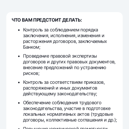
Sayohatchiga
National Green
Yevro
UzCard/HUMO
Eskrou hisobvarag‘i
Hamma uchun USD uchun
Visa
ЧТО ВАМ ПРЕДСТОИТ ДЕЛАТЬ:
Talab qilib olinguncha USD
Tariflar
Visa FIFA
Контроль за соблюдением порядка
Oltin omonat
Mastercard
заключения, исполнения, изменения и
Aksiyalar
NBU’dan oltin quymalar
расторжения договоров, заключаемых
Ish haqi
Банком;
Kumush omonat
Milliy mobil ilovasi
Garmin pay
Проведение правовой экспертизы
договоров и других правовых документов,
Ko'p beriladigan savollar
внесение предложений по устранению
рисков;
Sayt bo‘yicha qidiring
Контроль за соответствием приказов,
распоряжений и иных документов
действующему законодательству;
Обеспечение соблюдения трудового
законодательства, участие в подготовке
Qidirish
Foydali havolalar
локальных нормативных актов (трудовые
Ko'p beriladigan savollar
договоры, коллективные соглашения и др.);
Matbuot markazi
Повышение юридической грамотности