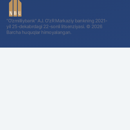
"O'zmilliybank" AJ. OʻzR Markaziy bankning 2021-
yil 25-dekabrdagi 22-sonli litsenziyasi.
© 2026
Barcha huquqlar himoyalangan.