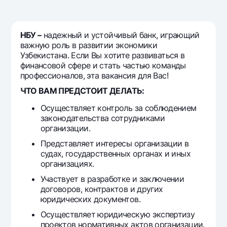
Sayohatchiga
National Green
Yevro
UzCard/HUMO
Eskrou hisobvarag‘i
Hamma uchun USD uchun
Visa
НБУ –
надежный и устойчивый банк, играющий
Talab qilib olinguncha USD
Tariflar
важную роль в развитии экономики
Visa FIFA
Oltin omonat
Узбекистана. Если Вы хотите развиваться в
Mastercard
Aksiyalar
финансовой сфере и стать частью команды
NBU’dan oltin quymalar
профессионалов, эта вакансия для Вас!
Ish haqi
Kumush omonat
Milliy mobil ilovasi
ЧТО ВАМ ПРЕДСТОИТ ДЕЛАТЬ:
Garmin pay
Осуществляет контроль за соблюдением
Ko'p beriladigan savollar
законодательства сотрудниками
организации.
Sayt bo‘yicha qidiring
Представляет интересы организации в
судах, государственных органах и иных
организациях.
Участвует в разработке и заключении
договоров, контрактов и других
Qidirish
Foydali havolalar
юридических документов.
Ko'p beriladigan savollar
Осуществляет юридическую экспертизу
Matbuot markazi
проектов нормативных актов организации.