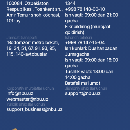
100084, O‘zbekiston
1344
Respublikasi, Toshkent sh.,
+998 78 148-00-10
Amir Temur shoh ko‘chasi,
Ish vaqti: 09:00 dan 21:00
101-uy
gacha
Fikr bildiring (murojaat
qoldirish)
Jamoat transporti
Ishonch telefoni
"Bodomzor" metro bekati,
+998 78 147-15-04
19, 24, 51, 67, 91, 93, 95,
Ish kunlari: Dushanbadan
115, 140-avtobuslar
Jumagacha
Ish vaqti: 09:00 dan 18:00
gacha
Tushlik vaqti: 13:00 dan
14:00 gacha
Batafsil maʼlumot
Korporativ murojatlar uchun
Jismoniy shaxslar uchun
info@nbu.uz
support@nbu.uz
webmaster@nbu.uz
Yuridik shaxslar uchun
support_business@nbu.uz