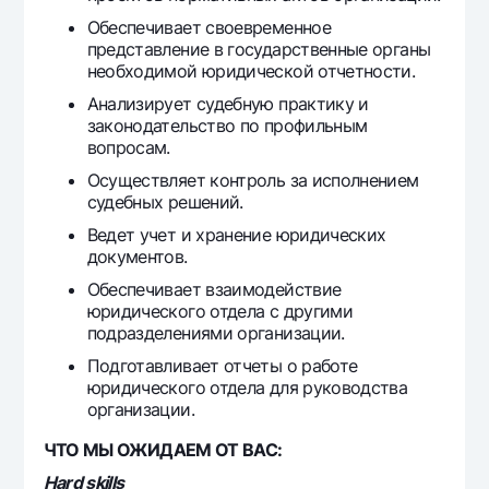
Ofis va bankomatlar
Обеспечивает своевременное
представление в государственные органы
Shaxsiy ma'lumotlarni qayta ishlashga rozilik berish
необходимой юридической отчетности.
Bizni ijtimoiy tarmoqlarda kuzatib boring
Анализирует судебную практику и
законодательство по профильным
вопросам.
Aloqa markazi
+998 78 148-00-10
1344
Осуществляет контроль за исполнением
судебных решений.
Ведет учет и хранение юридических
документов.
Обеспечивает взаимодействие
юридического отдела с другими
подразделениями организации.
Подготавливает отчеты о работе
юридического отдела для руководства
организации.
ЧТО МЫ ОЖИДАЕМ ОТ ВАС:
Hard skills