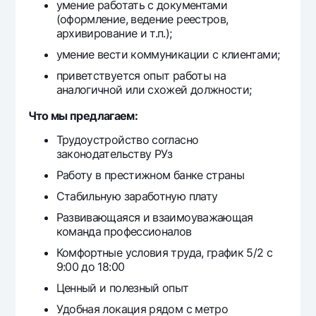
умение работать с документами
Ofis va bankomatlar
(оформление, ведение реестров,
архивирование и т.п.);
Shaxsiy ma'lumotlarni qayta ishlashga rozilik berish
умение вести коммуникации с клиентами;
Bizni ijtimoiy tarmoqlarda kuzatib boring
приветствуется опыт работы на
аналогичной или схожей должности;
Aloqa markazi
Что мы предлагаем:
+998 78 148-00-10
1344
Трудоустройство согласно
законодательству РУз
Работу в престижном банке страны
Стабильную заработную плату
Развивающаяся и взаимоуважающая
команда профессионалов
Комфортные условия труда, график 5/2 с
9:00 до 18:00
Ценный и полезный опыт
Удобная локация рядом с метро