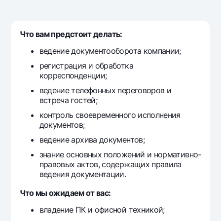
Sayohatchiga
National Green
Yevro
UzCard/HUMO
Eskrou hisobvarag‘i
Hamma uchun USD uchun
Visa
Что вам предстоит делать:
Talab qilib olinguncha USD
Tariflar
Visa FIFA
ведение документооборота компании;
Oltin omonat
Mastercard
Aksiyalar
регистрация и обработка
NBU’dan oltin quymalar
Ish haqi
корреспонденции;
Kumush omonat
Milliy mobil ilovasi
Garmin pay
ведение телефонных переговоров и
встреча гостей;
Ko'p beriladigan savollar
контроль своевременного исполнения
документов;
Sayt bo‘yicha qidiring
ведение архива документов;
знание основных положений и нормативно-
правовых актов, содержащих правила
ведения документации.
Qidirish
Foydali havolalar
Что мы ожидаем от вас:
Ko'p beriladigan savollar
владение ПК и офисной техникой;
Matbuot markazi