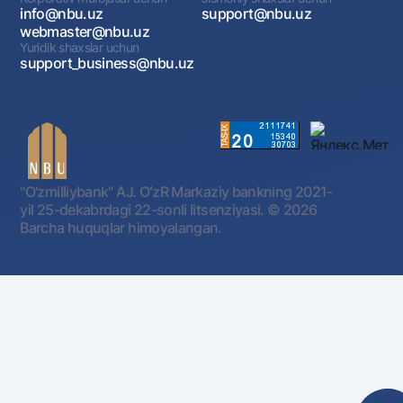
info@nbu.uz
support@nbu.uz
webmaster@nbu.uz
Yuridik shaxslar uchun
support_business@nbu.uz
"O'zmilliybank" AJ. OʻzR Markaziy bankning 2021-
yil 25-dekabrdagi 22-sonli litsenziyasi.
© 2026
Barcha huquqlar himoyalangan.