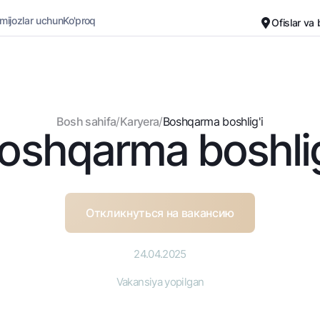
 mijozlar uchun
Ko'proq
Ofislar va
Karyera
Bank haqida
Kichik biznes uchun
Oddiy versiya
Bosh sahifa
/
Karyera
/
Boshqarma boshlig'i
oshqarma boshlig
Oq-qora versiya
Omonatlar
Kartalar
Ovozni yoqish
Hamma uchun
Bepul
Jozibali
Premial
Vozmojno vse
Sayohatchiga
Откликнуться на вакансию
Talab qilib olinguncha
UzCard/HUMO
Yevro
Visa
24.04.2025
Hamma uchun USD uchun
Visa FIFA
Vakansiya yopilgan
Talab qilib olinguncha USD
Mastercard
Oltin omonat
Ish haqi