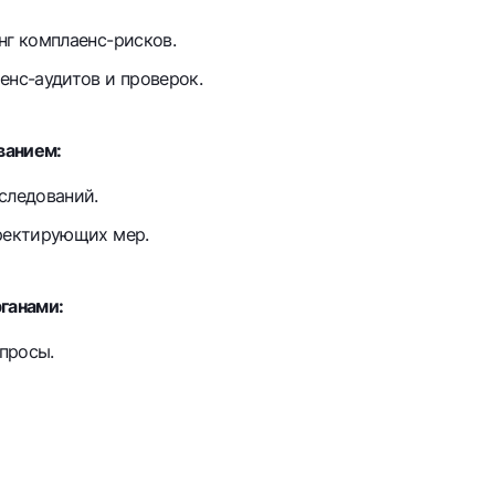
нг комплаенс-рисков.
енс-аудитов и проверок.
ванием:
следований.
ректирующих мер.
ганами:
апросы.