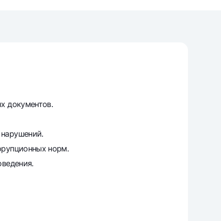
varag‘i
lovasi
х документов.
 нарушений.
ррупционных норм.
оведения.