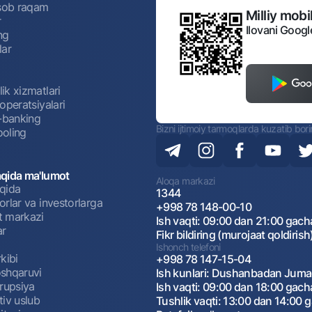
isob raqam
Milliy mobil
r
Ilovani Googl
ng
lar
ik xizmatlari
operatsiyalari
t-banking
Bizni ijtimoiy tarmoqlarda kuzatib bor
oling
qida ma'lumot
Aloqa markazi
qida
1344
rlar va investorlarga
+998 78 148-00-10
 markazi
Ish vaqti: 09:00 dan 21:00 gach
ar
Fikr bildiring (murojaat qoldirish
Ishonch telefoni
kibi
+998 78 147-15-04
shqaruvi
Ish kunlari: Dushanbadan Jum
rrupsiya
Ish vaqti: 09:00 dan 18:00 gach
tiv uslub
Tushlik vaqti: 13:00 dan 14:00 