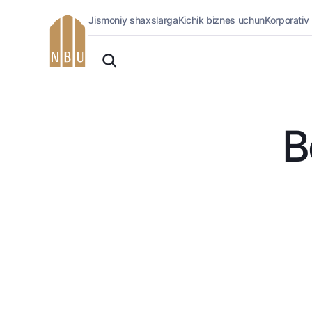
Jismoniy shaxslarga
Kichik biznes uchun
Korporativ
Onlayn-bank
O'zbek
Jismoniy shaxslarga (Milliy)
English
Oddiy versiya
Jismoniy shaxslarga
Biznes uchun (iBank)
Русский
Oq-qora versiya
Shaxsiy kabinet
B
Ovozni yoqish
Kreditlar
Ipoteka
Avtokredit
Mikroqarz
Ta’lim krеditi
Overdraft
National Green