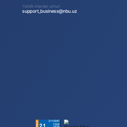
Yuridik shaxslar uchun
support_business@nbu.uz