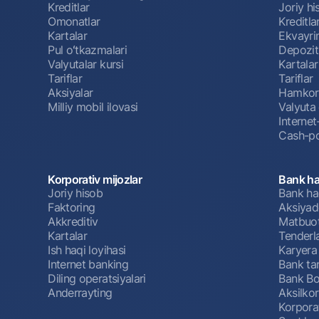
Kreditlar
Joriy h
Omonatlar
Kreditla
Kartalar
Ekvayri
Pul oʻtkazmalari
Depozit
Valyutalar kursi
Kartalar
Tariflar
Tariflar
Aksiyalar
Hamkorl
Milliy mobil ilovasi
Valyuta 
Interne
Cash-po
Korporativ mijozlar
Bank ha
Joriy hisob
Bank ha
Faktoring
Aksiyado
Akkreditiv
Matbuot
Kartalar
Tenderl
Ish haqi loyihasi
Karyera
Internet banking
Bank tar
Diling operatsiyalari
Bank Bo
Anderrayting
Aksilko
Korpora