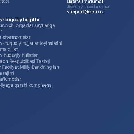
itasi
Batafsil maʼlumot
Jismoniy shaxslar uchun
support@nbu.uz
v-huquqiy hujjatlar
uruvchi organlar saytlariga
r
t shartnomalar
-huquqiy hujjatlar loyihalarini
a qilish
 huquqiy hujjatlar
ston Respublikasi Tashqi
y Faoliyat Milliy Bankining ish
a rejimi
a'lumotlar
iyaga qarshi komplaens