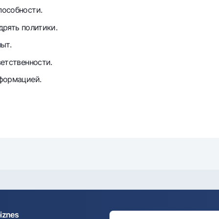
пособности.
дрять политики.
ыт.
ветственности.
формацией.
biznes