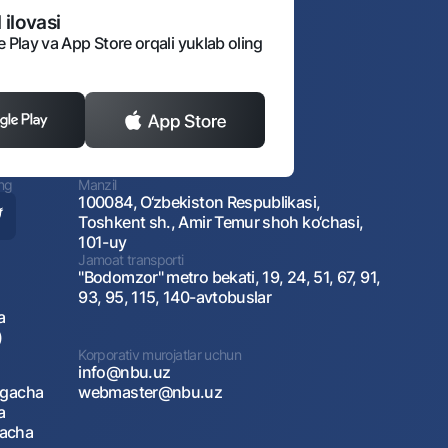
 ilovasi
e Play va App Store orqali yuklab oling
ing
Manzil
100084, O‘zbekiston Respublikasi,
Toshkent sh., Amir Temur shoh ko‘chasi,
101-uy
Jamoat transporti
"Bodomzor" metro bekati, 19, 24, 51, 67, 91,
93, 95, 115, 140-avtobuslar
a
)
Korporativ murojatlar uchun
info@nbu.uz
agacha
webmaster@nbu.uz
a
gacha