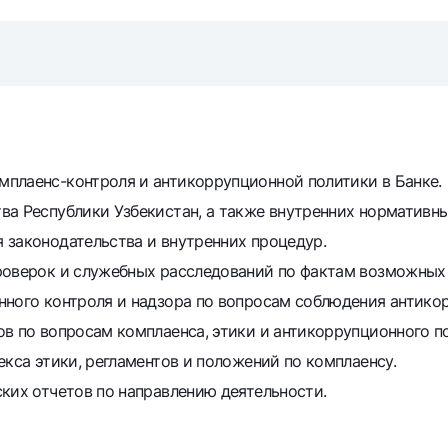
NBU’dan oltin quymalar
Garmin pay
Kumush omonat
Valyutalar kursi
Eskrou hisob
Aksiyalar
Milliy mobil i
плаенс-контроля и антикоррупционной политики в Банке.
ва Республики Узбекистан, а также внутренних нормативны
 законодательства и внутренних процедур.
роверок и служебных расследований по фактам возможных
нного контроля и надзора по вопросам соблюдения антико
в по вопросам комплаенса, этики и антикоррупционного п
omatlar
Shaxsiy ma'lumotlarni qayta ishlashga rozilik berish
екса этики, регламентов и положений по комплаенсу.
ких отчетов по направлению деятельности.
Aloqa markazi
+998 78 148-00-10
1344