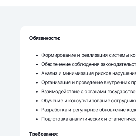
Pul oʻtkazmalari
Tariflar
Обязанности:
Ko'p beriladigan savollar
Формирование и реализация системы ком
Sayt bo‘yicha qidiring
Обеспечение соблюдения законодательст
Анализ и минимизация рисков нарушения
Организация и проведение внутренних п
Взаимодействие с органами государстве
Qidirish
Foydali havolalar
Обучение и консультирование сотруднико
Ko'p beriladigan savollar
Matbuot markazi
Ofis va bank
Разработка и регулярное обновление код
Подготовка аналитических и статистичес
Bizni ijtimoiy tarmoqlarda kuzatib boring
Требования: