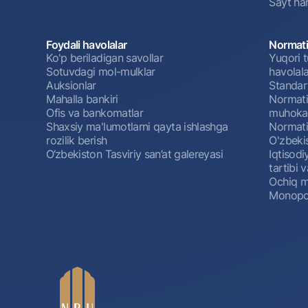
Sayt har
Foydali havolalar
Normati
Ko'p beriladigan savollar
Yuqori t
Sotuvdagi mol-mulklar
havolala
Auksionlar
Standar
Mahalla bankiri
Normativ
Ofis va bankomatlar
muhokam
Shaxsiy ma'lumotlarni qayta ishlashga
Normativ
rozilik berish
O'zbeki
O‘zbekiston Tasviriy san’at galereyasi
Iqtisodi
tartibi v
Ochiq m
Monopol